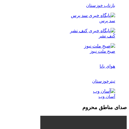
بازتاب خوزستان
سد پرس
کُنف نشر
صبح ملت نیوز
هوای بانا
تیترخوزستان
آسان وب
صدای مناطق محروم