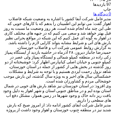
97 بازدیدها
چاپ
0 دیدگاه ها
مدیرعامل شرکت آبفا کشور با اشاره به وضعیت شبکه فاضلاب
اهواز گفت: می توانم این اطمینان را بدهم که با کارهای خوبی که
طی این چند ماه انجام شده است، هر روز وضعیت ما نسبت به روز
قبل بهتر خواهد شد و سعی می کنیم که در جبهه های مختلف کاری
در اهواز به گونه ای عمل کنیم که این شبکه در مواقع بحرانی نظیر
بارش های آتی و شرایط مشابه بتواند کارایی لازم را داشته باشد.
به گزارش روابط عمومی شرکت آب و فاضلاب خوزستان،
حمیدرضا جانباز دیروز، ۲۸ آذرماه در حاشیه بازدید از ایستگاه پمپاژ
زکی زاده در منطقه کمپلو شمالی و ایستگاه پمپاژ ولی عصر در
کمپلو جنوبی و خیابان اصلی کیانپارس اظهار کرد: خوشبختانه از دو
روز گذشته در بخش هایی از کشور از جمله در استان خوزستان،
شاهد نزول رحمت ایزدی هستیم و با توجه به شرایط و مشکلات
خشکسالی سال های اخیر و به ویژه سال گذشته، این بارش موجب
خوشحالی مردم و کشاورزان شده است.
وی افزود: در استان خوزستان نیز شاهد بارش های خوبی در شمال
استان بوده ایم و در مناطق جنوبی استان و شهر اهواز به دلیل وجود
بافت ریز دانه خاک و وجود شهرها در زمین هموار، مشکل دفع آب
های سطحی را داریم.
مدیرعامل شرکت آبفای کشور ادامه داد: از امروز صبح که بارش
شدید نیز در منطقه جنوب خوزستان و اهواز وجود داشت از پروژه