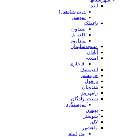
ایذه
دزپارت(دهدز)
سوسن
باغملک
صیدون
قلعه تل
میداوود
مسجدسلیمان
آبادان
امیدیه
آقاجاری
اندیمشک
خرمشهر
دزفول
هندیجان
رامهرمز
دست آزادگان
ُسوسنگرد
بهبهان
َشوشتر
لالی
ماهشهر
بندر امام