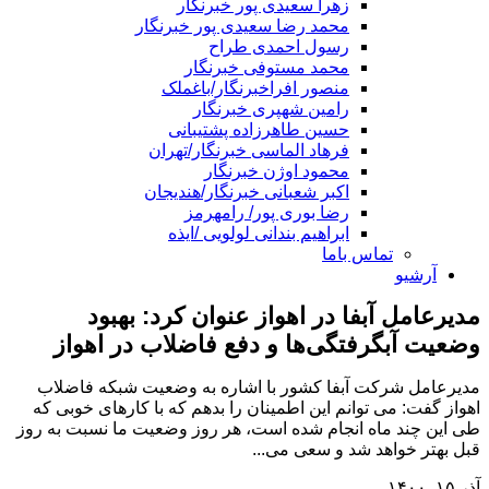
زهرا سعیدی پور خبرنگار
محمد رضا سعیدی پور خبرنگار
رسول احمدی طراح
محمد مستوفی خبرنگار
منصور افراخبرنگار/باغملک
رامین شهپری خبرنگار
حسین طاهرزاده پشتیبانی
فرهاد الماسی خبرنگار/تهران
محمود اوژن خبرنگار
اکبر شعبانی خبرنگار/هندیجان
رضا بوری پور/ رامهرمز
ابراهیم بندانی لولویی /ایذه
تماس باما
آرشیو
مدیرعامل آبفا در اهواز عنوان کرد: بهبود
وضعیت آبگرفتگی‌ها و دفع فاضلاب در اهواز
مدیرعامل شرکت آبفا کشور با اشاره به وضعیت شبکه فاضلاب
اهواز گفت: می توانم این اطمینان را بدهم که با کارهای خوبی که
طی این چند ماه انجام شده است، هر روز وضعیت ما نسبت به روز
قبل بهتر خواهد شد و سعی می...
آذر ۱۵, ۱۴۰۰