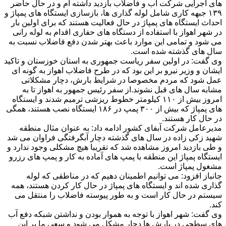
های اجرایی شرکت آب و فاضلاب بازدید داشته ام و در حال حاضر
۱۳۹ جبهه کاری شامل لوله گذاری ها، بازسازی ایستگاه های پمپاژ و
احداث ایستگاه های پمپاژ در حال فعالیت هستند که برای اولین بار
در شهر اهواز با استفاده از دستگاه های حفاری اقدام به لوله رانی
می شود و تمامی این موارد باعث بهتر شدن دفع فاضلاب نسبت به
سال های گذشته شده است.
وی گفت: در اولین سفر ریاست جمهوری به استان خوزستان و تاکید
ایشان و وزیر نیرو بر این بود که در طرح فاضلاب اهواز به گونه ای
عمل شود که مردم مخصوصا در شرایط بارش، دچار مشکلاتی
مشابه سال های قبل نشوند.از سفر رئیس جمهور به اهواز تا به
امروز بیش از ۱۱۰ کیلومتر خطوط ریزشی ترمیم شدند و ایستگاه
های پمپاژ که بیش از ۳۰۰ پمپ در ۱۸۶ ایستگاه نصب هستند، همگی
در حال کار هستند.
مدیرعامل شرکت آبفای کشور ادامه داد: به عنوان مثال منطقه
شهید زکی زاده در سال های گذشته دچار آبگرفتگی فراوان می شد
و طی بازدید امروز مشاهده شد که تقریبا هیچ مشکلی وجود ندارد و
ایستگاه پمپاژ این منطقه با پمپ های آماده به کار و پمپ های رزرو
مشغول پمپاژ است.
جانباز افزود: می توانیم اطمینان دهیم که در مناطقی که لوله
گذاری شده اند و ایستگاه های پمپاژ در حال کار کردن هستند، همه
سیستم در حال کار است و به طور پیوسته فاضلاب را منتقل می
کند.
وی گفت: شهر اهواز با توجه به هموار بودن و نداشتن شبکه دفع آب
های سطحی در بارش ها دچار مشکل می شود و سعی ما بر این