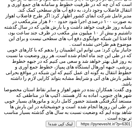
است که آن چه که در ظرفیت خطوط و سامانه های جمع آوری و
انتقال فاضلاب وجود دارد، به دفع آب های سطحی کمک کند.
مدیرعامل شرکت آبفای کشور اظهار کرد: اگر طرح فاضلاب اهواز
به صورت ۱۰۰ درصدی اجرا شود حدود ۶۰۰ هزار مترمکعب در
شبانه روز ظرفیت خواهد داشت و با بارش هایی که در سال گذشته
داشتیم و بیش از ۱۰ میلیون متر مکعب در ظرف جند ساعت بود،
قاعدتا این شبکه جوابگوی دفع آب های سطحی نیست و برای این
موضوع هم طراحی نشده است .
جانباز بیان کرد: می توانم این اطمینان را بدهم که با کارهای خوبی
که در طی این چند ماه انجام شده است، هر روز وضعیت ما نسبت
به روز قبل بهتر خواهد شد و سعی می کنیم که در جبهه خطوط
ریزشی، جبهه اورهال ایستگاه های پمپاژ، خطوط جمع آوری و
خطوط انتقال به گونه ای عمل کنیم که این شبکه در مواقع بحرانی
نظیر بارش های آتی و شرایط مشابه بتواند کارایی لازم را داشته
باشد.
وی گفت: همکاران بنده در شهر اهواز و سایر نقاط استان مخصوصا
شهر های جنوبی، آماده به کار هستند. اکیپ ها در مناطقی که
مستعد آبگرفتگی هستند حضور کامل دارند و مانورهای بسیار خوبی
در طی این روزها انجام شده است و خوشبختانه در این بارش ها
شاهد بوده ایم که وضعیت نسبت به سال های گذشته بسیار مناسب
تر بوده است .
لینک کپی شده!