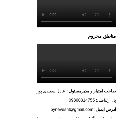
مناطق محروم
صاحب امتیاز و مدیرمسئول :
عادل سعیدی پور
پل ارتباطی: 09360314755
آدرس ایمیل:
pynevesht@gmail.com