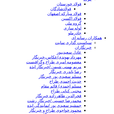
فولاد خوزستان
فولادشادگان
فولاد مبارکه اصفهان
فولاد اکسین
گروه ملی
لوله سازی
چادرملو
همکاران رسانه ای
سیاسیت گذاری سایت
خبرنگاران
عادل سعیدیپور
مهرداد بهوندی/عکاس،خبرنگار
معصومه امیری طراح وگرافیست
مریم بهمنی شیمن /خبرنگار ایذه
رضا باندری خبرنگار
مسلم سعیدی پور خبرنگار
حدیث احمدی طراح
مسلم احمدی/ قائم مقام
مجتبی کیانی طراح
فخرالدین طاهرزاده خبرنگار
محمدرضا حسینی /خبرنگار رشت
جمشید سعیدی پور /نمایندگی ایذه
محمود خواجوی طراح و خبرنگار