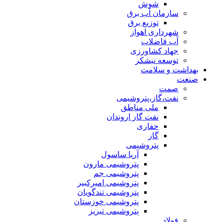
شوش
سازمان آب برق
توزیع برق
شهرداری اهواز
آب فاضلاب
جهاد کشاورزی
توسعه نیشکر
بهداشت و سلامت
صنعت
صمت
نفت،گاز،پتروشیمی
ملی مناطق
نفت گاز اروندان
حفاری
گاز
پتروشیمی
آریا ساسول
پتروشیمی مارون
پتروشیمی جم
پتروشیمی امیرکبیر
پتروشیمی تندگویان
پتروشیمی خوزستان
پتروشیمی تبریز
فولاد