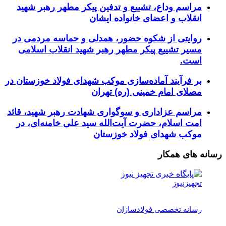
مراسم وداع، تشییع و تدفین پیکر مطهر رهبر شهید
انقلاب و اعضای خانواده ایشان
روایتی از شکوه حضور، همدلی و حماسه مردمی در
مسیر تشییع پیکر مطهر رهبر شهید انقلاب اسلامی
است.
بر فرآیند آماده‌سازی موکب شهدای فولاد خوزستان در
مصلای امام خمینی (ره) تهران
مراسم عزاداری و سوگواری شهادت رهبر شهید، قائد
امت اسلام، حضرت آیت‌الله سید علی خامنه‌ای، در
موکب شهدای فولاد خوزستان
رسانه های همکار
تجهیزنیوز
رسانه تخصصی فولادسازان