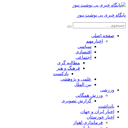
پایگاه خبری پی نوشت نیوز
صفحه اصلی
اخبارمهم
سیاسی
اقتصادی
اجتماعی
مطالبه گری
فرهنگ و هنر
پادکست
علمی و پژوهشی
بین الملل
ورزشی
ورزش همگانی
گزارش تصویری
یادداشت
اخبار ایران و جهان
اخبار خوزستان
فرمانداری اهواز
شهرستانها