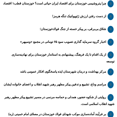
چرا پتروشیمی خوزستان برای اقتصاد ایران حیاتی است؟ خوزستان قطب۱ اقتصاد
از دست رفتن ارزش ژئوپولتیک تنگه هرمز!
شلاق‌ بی‌برقی، بر پیکر خسته‌ از جنگ فولادخوزستان؛
اخبار گروه سرمایه گذاری تصویب سود ۶۵ تومانی در مجمع «وسپهر»
از یک اقدام تا یک فرهنگ، پیشنهادی به استاندار خوزستان برای نهادینه‌سازی
توسعه
مرکز بهداشت و درمان شهرستان ایذه پاسخگوی افکار عمومی باشد
مراسم وداع، تشییع و تدفین پیکر مطهر رهبر شهید انقلاب و اعضای خانواده ایشان
روایتی از شکوه حضور، همدلی و حماسه مردمی در مسیر تشییع پیکر مطهر رهبر
شهید انقلاب اسلامی است.
بر فرآیند آماده‌سازی موکب شهدای فولاد خوزستان در مصلای امام خمینی (ره)