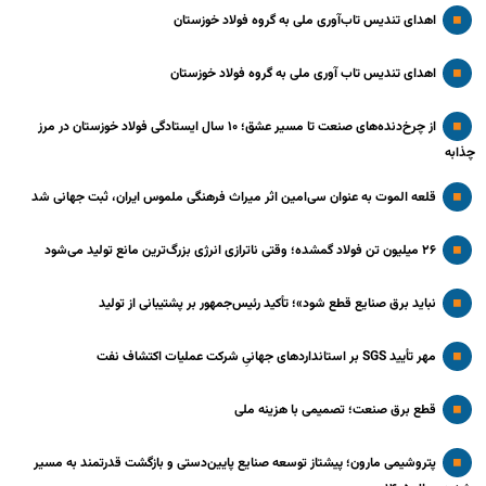
اهدای تندیس تاب‌آوری ملی به گروه فولاد خوزستان
اهدای تندیس تاب آوری ملی به گروه فولاد خوزستان
از چرخ‌دنده‌های صنعت تا مسیر عشق؛ ۱۰ سال ایستادگی فولاد خوزستان در مرز
چذابه
قلعه الموت به عنوان سی‌امین اثر میراث‌ فرهنگی ملموس ایران، ثبت جهانی شد
۲۶ میلیون تن فولاد گمشده؛ وقتی ناترازی انرژی بزرگ‌ترین مانع تولید می‌شود
نباید برق صنایع قطع شود»؛ تأکید رئیس‌جمهور بر پشتیبانی از تولید
مهر تأیید SGS بر استانداردهای جهانیِ شرکت عملیات اکتشاف نفت
قطع برق صنعت؛ تصمیمی با هزینه ملی
پتروشیمی مارون؛ پیشتاز توسعه صنایع پایین‌دستی و بازگشت قدرتمند به مسیر