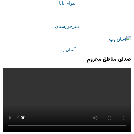
هوای بانا
تیترخوزستان
آسان وب
صدای مناطق محروم