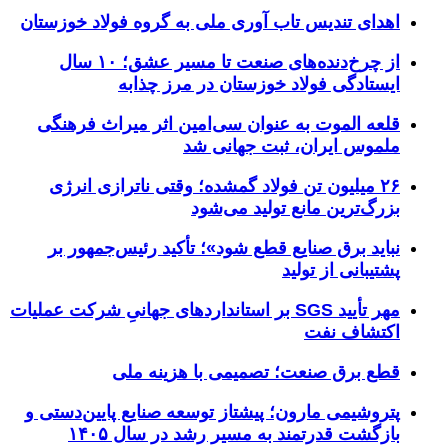
اهدای تندیس تاب آوری ملی به گروه فولاد خوزستان
از چرخ‌دنده‌های صنعت تا مسیر عشق؛ ۱۰ سال
ایستادگی فولاد خوزستان در مرز چذابه
قلعه الموت به عنوان سی‌امین اثر میراث‌ فرهنگی
ملموس ایران، ثبت جهانی شد
۲۶ میلیون تن فولاد گمشده؛ وقتی ناترازی انرژی
بزرگ‌ترین مانع تولید می‌شود
نباید برق صنایع قطع شود»؛ تأکید رئیس‌جمهور بر
پشتیبانی از تولید
مهر تأیید SGS بر استانداردهای جهانیِ شرکت عملیات
اکتشاف نفت
قطع برق صنعت؛ تصمیمی با هزینه ملی
پتروشیمی مارون؛ پیشتاز توسعه صنایع پایین‌دستی و
بازگشت قدرتمند به مسیر رشد در سال ۱۴۰۵