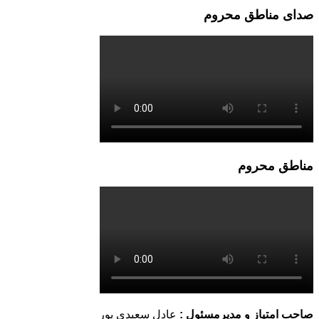
صدای مناطق محروم
مناطق محروم
صاحب امتیاز و مدیرمسئول :
عادل سعیدی پور