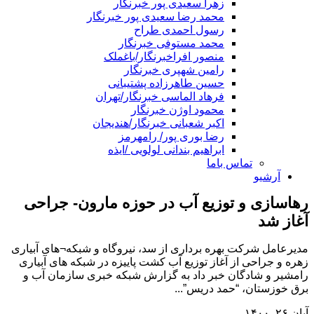
زهرا سعیدی پور خبرنگار
محمد رضا سعیدی پور خبرنگار
رسول احمدی طراح
محمد مستوفی خبرنگار
منصور افراخبرنگار/باغملک
رامین شهپری خبرنگار
حسین طاهرزاده پشتیبانی
فرهاد الماسی خبرنگار/تهران
محمود اوژن خبرنگار
اکبر شعبانی خبرنگار/هندیجان
رضا بوری پور/ رامهرمز
ابراهیم بندانی لولویی /ایذه
تماس باما
آرشیو
رهاسازی و توزیع آب در حوزه مارون- جراحی
آغاز شد
مدیرعامل شرکت بهره برداری از سد، نیروگاه و شبکه¬های آبیاری
زهره و جراحی از آغاز توزیع آب کشت پاییزه در شبکه های آبیاری
رامشیر و شادگان خبر داد به گزارش شبکه خبری سازمان آب و
برق خوزستان، “حمد دریس”...
آبان ۲۶, ۱۴۰۰