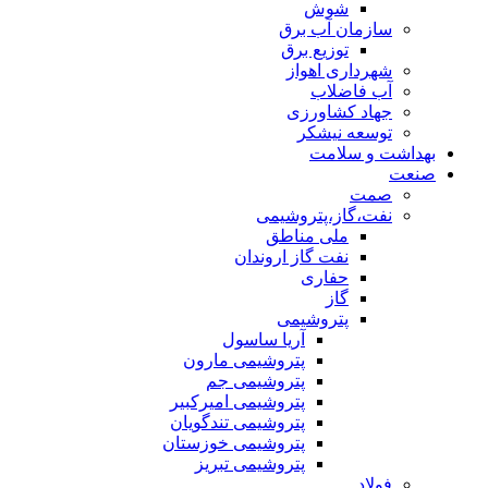
شوش
سازمان آب برق
توزیع برق
شهرداری اهواز
آب فاضلاب
جهاد کشاورزی
توسعه نیشکر
بهداشت و سلامت
صنعت
صمت
نفت،گاز،پتروشیمی
ملی مناطق
نفت گاز اروندان
حفاری
گاز
پتروشیمی
آریا ساسول
پتروشیمی مارون
پتروشیمی جم
پتروشیمی امیرکبیر
پتروشیمی تندگویان
پتروشیمی خوزستان
پتروشیمی تبریز
فولاد