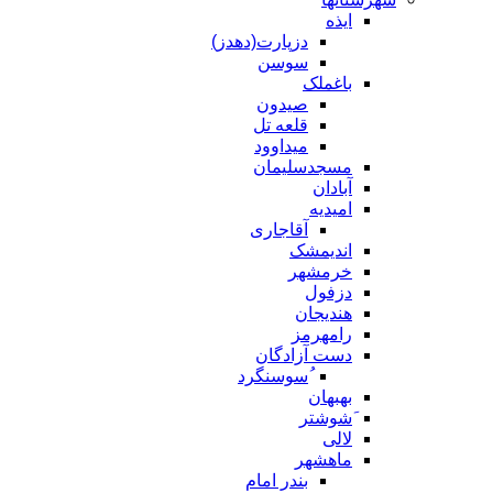
ایذه
دزپارت(دهدز)
سوسن
باغملک
صیدون
قلعه تل
میداوود
مسجدسلیمان
آبادان
امیدیه
آقاجاری
اندیمشک
خرمشهر
دزفول
هندیجان
رامهرمز
دست آزادگان
ُسوسنگرد
بهبهان
َشوشتر
لالی
ماهشهر
بندر امام