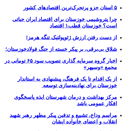
۵ استان جزو پرتحرک‌ترین اقتصاد‌های کشور
چرا پتروشیمی خوزستان برای اقتصاد ایران حیاتی
است؟ خوزستان قطب۱ اقتصاد
از دست رفتن ارزش ژئوپولتیک تنگه هرمز!
شلاق‌ بی‌برقی، بر پیکر خسته‌ از جنگ فولادخوزستان؛
اخبار گروه سرمایه گذاری تصویب سود ۶۵ تومانی در
مجمع «وسپهر»
از یک اقدام تا یک فرهنگ، پیشنهادی به استاندار
خوزستان برای نهادینه‌سازی توسعه
مرکز بهداشت و درمان شهرستان ایذه پاسخگوی
افکار عمومی باشد
مراسم وداع، تشییع و تدفین پیکر مطهر رهبر شهید
انقلاب و اعضای خانواده ایشان