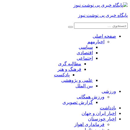
پایگاه خبری پی نوشت نیوز
صفحه اصلی
اخبارمهم
سیاسی
اقتصادی
اجتماعی
مطالبه گری
فرهنگ و هنر
پادکست
علمی و پژوهشی
بین الملل
ورزشی
ورزش همگانی
گزارش تصویری
یادداشت
اخبار ایران و جهان
اخبار خوزستان
فرمانداری اهواز
شهرستانها