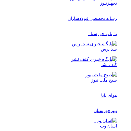
تجهیزنیوز
رسانه تخصصی فولادسازان
بازتاب خوزستان
سد پرس
کُنف نشر
صبح ملت نیوز
هوای بانا
تیترخوزستان
آسان وب