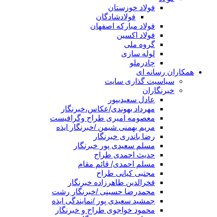
فولاد خوزستان
فولادشادگان
فولاد مبارکه اصفهان
فولاد اکسین
گروه ملی
لوله سازی
چادرملو
همکاران رسانه ای
سیاسیت گذاری سایت
خبرنگاران
عادل سعیدیپور
مهرداد بهوندی/عکاس،خبرنگار
معصومه امیری طراح وگرافیست
مریم بهمنی شیمن /خبرنگار ایذه
رضا باندری خبرنگار
مسلم سعیدی پور خبرنگار
حدیث احمدی طراح
مسلم احمدی/ قائم مقام
مجتبی کیانی طراح
فخرالدین طاهرزاده خبرنگار
محمدرضا حسینی /خبرنگار رشت
جمشید سعیدی پور /نمایندگی ایذه
محمود خواجوی طراح و خبرنگار