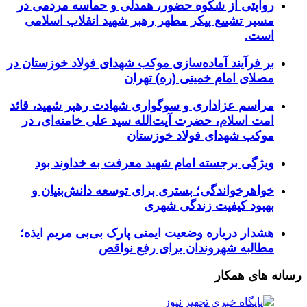
روایتی از شکوه حضور، همدلی و حماسه مردمی در
مسیر تشییع پیکر مطهر رهبر شهید انقلاب اسلامی
است.
بر فرآیند آماده‌سازی موکب شهدای فولاد خوزستان در
مصلای امام خمینی (ره) تهران
مراسم عزاداری و سوگواری شهادت رهبر شهید، قائد
امت اسلام، حضرت آیت‌الله سید علی خامنه‌ای، در
موکب شهدای فولاد خوزستان
ویژگی برجسته امام شهید معرفت به خداوند بود
خواهرخواندگی؛ بستری برای توسعه دانش‌بنیان و
بهبود کیفیت زندگی شهری
هشدار درباره وضعیت ایمنی پارک بی‌بی مریم ایذه؛
مطالبه شهروندان برای رفع نواقص
رسانه های همکار