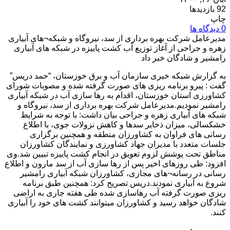
92 بازدیدها
چاپ
0 دیدگاه ها
مدیرعامل شرکت بهره برداری از سد، نیروگاه و شبکه¬های آبیاری
زهره و جراحی از آغاز توزیع آب کشت پاییزه در شبکه های آبیاری
رامشیر و شادگان خبر داد
به گزارش شبکه خبری سازمان آب و برق خوزستان، “حمد دریس”
گفت : پیرو برنامه ریزی های صورت گرفته شده و مصوبات شورای
کشاورزی استان خوزستان، اقدام به رها سازی آب در شبکه آبیاری
رامشیر نمودیم.مدیرعامل شرکت بهره برداری از سد، نیروگاه و
شبکه های آبیاری زهره و جراحی بیان داشت: با توجه به شرایط
خشکسالی، میزان ذخایر سدها و کاهش نزولات جوی، با اطلاع
رسانی های فراوان به کشاورزان منطقه و همچنین برگزاری
جلسات متعدد با مدیران جهاد کشاورزی و نمایندگان کشاورزان
مناطق تحت پوشش لزوم تعویق در انجام کشت پاییزه تبیین شد.وی
افزود: طی روزهای اخیر پس از رها سازی آب از سد مارون و اطلاع
رسانی در رسانه¬های مجازی، کشاورزان شبکه آبیاری رامشیر
شروع به آبیاری نمودند.دریس تصریح کرد: همچنین طبق برنامه
ریزی صورت گرفته آب رهاسازی شده طی هفته جاری به اراضی
شادگان خواهد رسید و کشاورزان میتوانند کشت های خود را آبیاری
کنند.