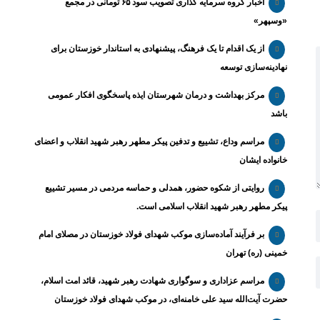
اخبار گروه سرمایه گذاری تصویب سود ۶۵ تومانی در مجمع
«وسپهر»
از یک اقدام تا یک فرهنگ، پیشنهادی به استاندار خوزستان برای
نهادینه‌سازی توسعه
مرکز بهداشت و درمان شهرستان ایذه پاسخگوی افکار عمومی
باشد
مراسم وداع، تشییع و تدفین پیکر مطهر رهبر شهید انقلاب و اعضای
خانواده ایشان
روایتی از شکوه حضور، همدلی و حماسه مردمی در مسیر تشییع
پیکر مطهر رهبر شهید انقلاب اسلامی است.
بر فرآیند آماده‌سازی موکب شهدای فولاد خوزستان در مصلای امام
خمینی (ره) تهران
مراسم عزاداری و سوگواری شهادت رهبر شهید، قائد امت اسلام،
حضرت آیت‌الله سید علی خامنه‌ای، در موکب شهدای فولاد خوزستان