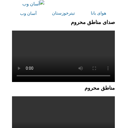
هوای بانا
تیترخوزستان
آسان وب
صدای مناطق محروم
مناطق محروم