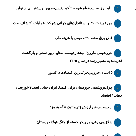
نباید برق صنایع قطع شود»؛ تأکید رئیس‌جمهور بر پشتیبانی از تولید
مهر تأیید SGS بر استانداردهای جهانیِ شرکت عملیات اکتشاف نفت
قطع برق صنعت؛ تصمیمی با هزینه ملی
پتروشیمی مارون؛ پیشتاز توسعه صنایع پایین‌دستی و بازگشت
قدرتمند به مسیر رشد در سال ۱۴۰۵
۵ استان جزو پرتحرک‌ترین اقتصاد‌های کشور
چرا پتروشیمی خوزستان برای اقتصاد ایران حیاتی است؟ خوزستان
قطب۱ اقتصاد
از دست رفتن ارزش ژئوپولتیک تنگه هرمز!
شلاق‌ بی‌برقی، بر پیکر خسته‌ از جنگ فولادخوزستان؛