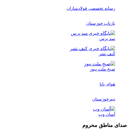
رسانه تخصصی فولادسازان
بازتاب خوزستان
سد پرس
کُنف نشر
صبح ملت نیوز
هوای بانا
تیترخوزستان
آسان وب
صدای مناطق محروم