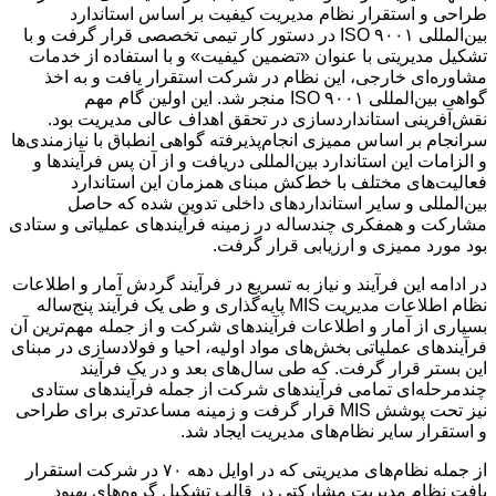
طراحی و استقرار نظام مدیریت کیفیت بر اساس استاندارد
بین‌المللی ISO ۹۰۰۱ در دستور کار تیمی تخصصی قرار گرفت و با
تشکیل مدیریتی با عنوان «تضمین کیفیت» و با استفاده از خدمات
مشاوره‌ای خارجی، این نظام در شرکت استقرار یافت و به اخذ
گواهی بین‌المللی ISO ۹۰۰۱ منجر شد. این اولین گام مهم
نقش‌آفرینی استانداردسازی در تحقق اهداف عالی مدیریت بود.
سرانجام بر اساس ممیزی انجام‌پذیرفته گواهی انطباق با نیازمندی‌ها
و الزامات این استاندارد بین‌المللی دریافت و از آن پس فرآیندها و
فعالیت‌های مختلف با خط‌کش مبنای همزمان این استاندارد
بین‌المللی و سایر استانداردهای داخلی تدوین شده که حاصل
مشارکت و همفکری چندساله در زمینه فرآیندهای عملیاتی و ستادی
بود مورد ممیزی و ارزیابی قرار گرفت.
در ادامه این فرآیند و نیاز به تسریع در فرآیند گردش آمار و اطلاعات
نظام اطلاعات مدیریت MIS پایه‌گذاری و طی یک فرآیند پنج‌ساله
بسیاری از آمار و اطلاعات فرآیندهای شرکت و از جمله مهم‌ترین آن
فرآیندهای عملیاتی بخش‌های مواد اولیه، احیا و فولادسازی در مبنای
این بستر قرار گرفت. که طی سال‌های بعد و در یک فرآیند
چندمرحله‌ای تمامی فرآیندهای شرکت از جمله فرآیندهای ستادی
نیز تحت پوشش MIS قرار گرفت و زمینه مساعدتری برای طراحی
و استقرار سایر نظام‌های مدیریت ایجاد شد.
از جمله نظام‌های مدیریتی که در اوایل دهه ۷۰ در شرکت استقرار
یافت نظام مدیریت مشارکتی در قالب تشکیل گروه‌های بهبود