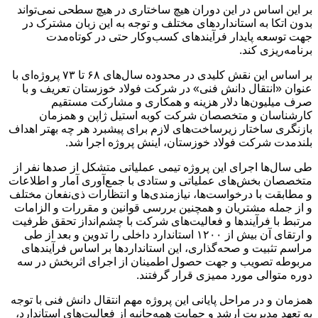
بر این اساس در این دوران هیچ ساختاری در هیچ سطحی نمی‌تواند
بدون اتکا به استانداردهای مختلف و توجه به این زبان مشترک در
جهت توسعه پایدار فرآیندهای کسب‌وکار حتی در کوتاه‌مدت
برنامه‌ریزی کند.
بر اساس این نقش کلیدی در محدوده سال‌های ۶۸ تا ۷۳ پروژه‌ای با
عنوان «انتقال دانش فنی» در شرکت فولاد خوزستان تعریف و با
صرف میلیون‌ها دلار هزینه و همکاری و مشارکت مستقیم
کارشناسان و متخصصان شرکت کوبه استیل ژاپن و همزمان
بازنگری ساختار زیرساخت‌های لازم برای پیشبرد هر چه بهتر اهداف
بلندمدت شرکت فولاد خوزستان، اینش پروژه اجرا شد.
طی سال‌ها اجرای این پروژه تیمی عملیاتی متشکل از صدها نفر از
متخصصان بخش‌های عملیاتی و ستادی با جمع‌آوری آمار و اطلاعات
و مطابقت با درخواست‌ها، نیازمندی‌ها و انتظارات ذی‌نفعان مختلف
و از جمله مشتریان و همچنین بررسی قوانین و مقررات و الزامات
مرتبط با فرآیندها و فعالیت‌های شرکت با چشم‌انداز تحقق ظرفیت
و ارتقای آن بیش از ۱۲۰۰ استاندارد داخلی را تدوین و بعد از طی
مراسم تثبیت و صحه‌گذاری، این استانداردها بر اساس فرآیندهای
مربوطه تصویب و جهت حصول اطمینان از اجرای اثربخش در سه
دوره متوالی مورد ممیزی قرار گرفتند.
همزمان و در مراحل پایانی این پروژه مهم انتقال دانش فنی با توجه
به تعهد مدیریت ارشد و حمایت همه‌جانبه از فعالیت‌های استاندارد،