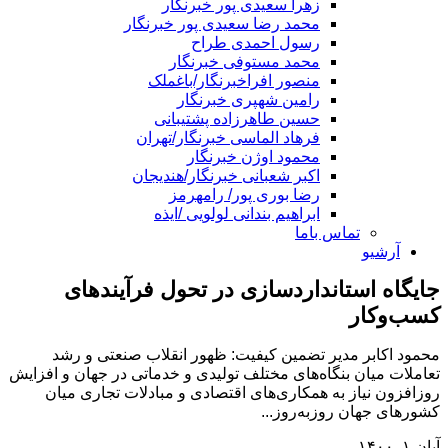
زهرا سعیدی پور خبرنگار
محمد رضا سعیدی پور خبرنگار
رسول احمدی طراح
محمد مستوفی خبرنگار
منصور افراخبرنگار/باغملک
رامین شهپری خبرنگار
حسین طاهرزاده پشتیبانی
فرهاد الماسی خبرنگار/تهران
محمود اوژن خبرنگار
اکبر شعبانی خبرنگار/هندیجان
رضا بوری پور/ رامهرمز
ابراهیم بندانی لولویی /ایذه
تماس باما
آرشیو
جایگاه استانداردسازی در تحول فرآیندهای
کسب‌وکار
محمود اکابر مدیر تضمین کیفیت: ظهور انقلاب صنعتی و رشد
تعاملات میان بنگاه‌های مختلف تولیدی و خدماتی در جهان و افزایش
روزافزون نیاز به همکاری‌های اقتصادی و مبادلات تجاری میان
کشورهای جهان روزبه‌روز...
آبان ۱, ۱۴۰۰