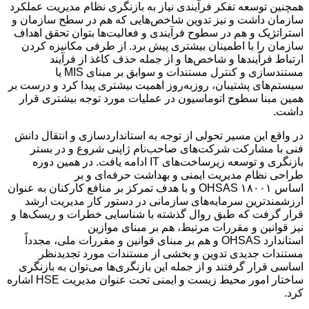
همچنین توسعه تفکر فرآیندی نیاز به بازنگری نظام مدیریت عملکرد
سازمان داشت و نیز تدوین شاخص‌هایی که هم در سطح سازمان و
استراتژیک و هم در سطوح فرآیندی و فعالیت‌ها بتوان تحقق اهداف
سازمان را با اطمینان بیشتری پیش برد. از طرفی مکانیزه کردن
ارتباط فرآیندها و شاخص‌ها و از جمله حذف کاغذ از فرآیند
مستندسازی و کنترل مستندات و سوابق بر مبنای MIS یا
سیستم‌های پشتیبان، روزبه‌روز اهمیت بیشتری پیدا کرد و درست بر
همین مبنا سطوح اتوماسیون در عملیات مورد توجه بیشتری قرار
داشت.
در واقع این مسیر تحولی از توجه به استانداردسازی و انتقال دانش
فنی با مشارکت شرکت‌های صاحب‌نام ژاپنی شروع و در بستر
بازنگری و توسعه زیرساخت‌های IT ادامه یافت. در همین دوره
طراحی نظام مدیریت ایمنی و بهداشت حرفه‌ای و بر
اساس OHSAS ۱۸۰۰۱ و با هدف تمرکز بر منافع کارکنان به عنوان
ارزشمندترین سرمایه‌های سازمانی در دستور کار مدیریت ارشد
قرار گرفت که طبق روال گذشته با شناسایی خطرات و ریسک‌ها و
نیز قوانین و مقررات مرتبط، هم بر مبنای موازین
استاندارد OHSAS و هم بر مبنای قوانین و مقررات ملی، مجدداً
مستندات جدیدی تدوین و بخشی از مستندات مورد تجدیدنظر
اساسی قرار گرفتند و از جمله این بازنگری‌ها می‌توان به بازنگری
ساختار امور محیط زیست و ایمنی تحت عنوان مدیریت HSE اشاره
کرد.