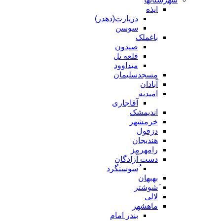
ایذه
دزپارت(دهدز)
سوسن
باغملک
صیدون
قلعه تل
میداوود
مسجدسلیمان
آبادان
امیدیه
آقاجاری
اندیمشک
خرمشهر
دزفول
هندیجان
رامهرمز
دست آزادگان
ُسوسنگرد
بهبهان
َشوشتر
لالی
ماهشهر
بندر امام