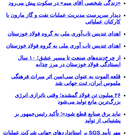
«زندگی شخصی آقای میم» در سکوت پیش می‌رود
دیدار سرپرست مدیریت عملیات نفت و گاز مارون با
کارکنان عملیاتی
اهدای تندیس تاب‌آوری ملی به گروه فولاد خوزستان
اهدای تندیس تاب آوری ملی به گروه فولاد خوزستان
از چرخ‌دنده‌های صنعت تا مسیر عشق؛ ۱۰ سال
ایستادگی فولاد خوزستان در مرز چذابه
قلعه الموت به عنوان سی‌امین اثر میراث‌ فرهنگی
ملموس ایران، ثبت جهانی شد
۲۶ میلیون تن فولاد گمشده؛ وقتی ناترازی انرژی
بزرگ‌ترین مانع تولید می‌شود
نباید برق صنایع قطع شود»؛ تأکید رئیس‌جمهور بر
پشتیبانی از تولید
مهر تأیید SGS بر استانداردهای جهانیِ شرکت عملیات