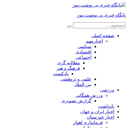
پایگاه خبری پی نوشت نیوز
صفحه اصلی
اخبارمهم
سیاسی
اقتصادی
اجتماعی
مطالبه گری
فرهنگ و هنر
پادکست
علمی و پژوهشی
بین الملل
ورزشی
ورزش همگانی
گزارش تصویری
یادداشت
اخبار ایران و جهان
اخبار خوزستان
فرمانداری اهواز
شهرستانها