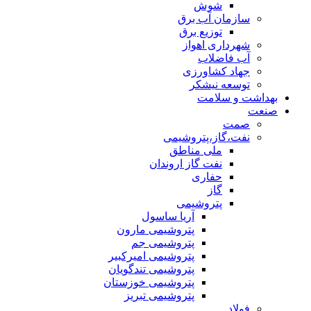
شوش
سازمان آب برق
توزیع برق
شهرداری اهواز
آب فاضلاب
جهاد کشاورزی
توسعه نیشکر
بهداشت و سلامت
صنعت
صمت
نفت،گاز،پتروشیمی
ملی مناطق
نفت گاز اروندان
حفاری
گاز
پتروشیمی
آریا ساسول
پتروشیمی مارون
پتروشیمی جم
پتروشیمی امیرکبیر
پتروشیمی تندگویان
پتروشیمی خوزستان
پتروشیمی تبریز
فولاد