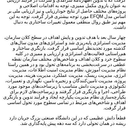
گرفت که با تدوین اظهارنامه سرآمدی و شرکت در فرآیند ارزیابی
به عنوان بازوی مکمل ممیزی، توجه به اقدامات اصلاحی و
پروژه‌های مختلف حاصل از نتایج خودارزیابی و نیز ارزیابی ملی بر
اساس مدل EFQM مورد توجه بیشتری قرار گرفت. توجه به این
مهم نیز طبق روال منطقی معمول تغییرات ساختاری به دنبال
داشت.
چهار سال بعد با هدف تدوین و پایش اهداف در سطح کلان سازمان،
مدیریت استراتژی پایه‌ریزی شد و استراتژی‌های مدون سال‌های
گذشته مورد تجدیدنظر اساسی قرار گرفت. بازنگری ساختار و
هم‌راستایی فعالیت‌های استراتژی و ارزیابی و ممیزی در کلیه
سطوح خرد و کلان اهداف و شاخص‌های مختلف سازمان نقطه
عطفی در سرعت‌بخشی به برنامه‌های تحول بود و در همین راستا
نظام مدیریت آموزش، نظام مدیریت امنیت اطلاعات، مدیریت
انرژی، مدیریت ریسک، مدیریت عملکرد، مدیریت هزینه، مدیریت
پروژه، مدیریت تامین‌کنندگان و زنجیره تامین، نگهداری و تعمیرات،
تکنولوژی و مدیریت دانش متناسب با زیرساخت‌های موجود مورد
طراحی، اجرا و بازنگری قرار گرفتند و زیرساخت‌های لازم برای
یکپارچه‌سازی نظام مدیریت یکپارچه ایجاد و فرآیند تدوین و بازنگری
اهداف و شاخص‌های مرتبط در تمامی سطوح مورد تحول اساسی
قرار گرفت.
قطعاً دانش عظیمی که در این دانشگاه صنعتی بزرگ جریان دارد
ریشه در همان تحولی دارد که سه دهه پیش پایه‌گذاری شد.