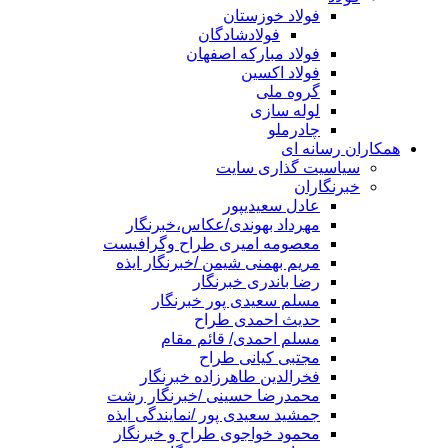
فولاد خوزستان
فولادشادگان
فولاد مبارکه اصفهان
فولاد اکسین
گروه ملی
لوله سازی
چادرملو
همکاران رسانه ای
سیاسیت گذاری سایت
خبرنگاران
عادل سعیدیپور
مهرداد بهوندی/عکاس،خبرنگار
معصومه امیری طراح وگرافیست
مریم بهمنی شیمن /خبرنگار ایذه
رضا باندری خبرنگار
مسلم سعیدی پور خبرنگار
حدیث احمدی طراح
مسلم احمدی/ قائم مقام
مجتبی کیانی طراح
فخرالدین طاهرزاده خبرنگار
محمدرضا حسینی /خبرنگار رشت
جمشید سعیدی پور /نمایندگی ایذه
محمود خواجوی طراح و خبرنگار