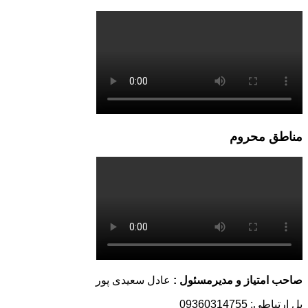
مناطق محروم
صاحب امتیاز و مدیرمسئول :
عادل سعیدی پور
پل ارتباطی: 09360314755