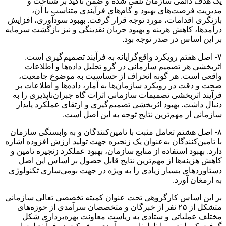
یک هدف دائمی سازمان تلقی شده و ضمن تاکید بر شناخت و
مدیریت فرصت‌های بهبود و گام‌های فرآیندی متناسب با آن،
بازنگری اقدامات، مورد توجه قرار گرفت. بهبود سودآوری، افزایش
درآمدها، کاهش هزینه و بهبود جریان نقدینگی و نیز بازگشت سرمایه
‌بر این اساس در صدر توجه بود.
۷- اصل هفتم رویکرد واقع‌گرایانه به فرآیند تصمیم‌گیری است.
اثربخشی هر تصمیم سازمانی در گرو تحلیل داده‌ها و اطلاعات
واقعی است. هر گونه انحراف از حساسیت به موضوع جامعیت،
صحت و دقت در رویکرد سازمان‌ها به آمار، داده‌ها و اطلاعات بر
فرآیند اثربخشی تصمیمات سازمانی اثرات گاه جبران‌ناپذیری را به
دنبال داشت. بهبود اثربخشی تصمیم‌گیری و ارتقای عملکرد پایدار
سازمانی از مهم‌ترین نتایج توجه به این اصل است.
۸- اصل هشتم تعامل مثبت با تامین‌کنندگان و به وابستگی سازمان
با تامین‌کنندگان به‌عنوان یک زنجیره جهت تولید ارزش افزوده اشاره
دارد. بهبود استفاده از منابع سازمان، بهبود عملکرد زنجیره تامین و
کاهش هزینه‌ها از مهم‌ترین نتایج قابل حصول بر اساس این اصل
دستاوردهای بسیار زیادی را به ویژه در جهت بومی‌سازی تکنولوژی
به ارمغان آورد.
بر این اساس کارگروهی تحت عنوان کمیته تخصصی تعالی سازمانی
متشکل از ۲۵ نفر از خبرگان و متخصصان سرآمدی از حوزه‌های
مختلف عملیاتی و ستادی به ریاست معاونت بهره‌برداری شکل