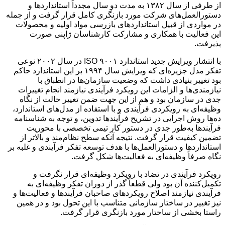
از طرفی از سال ۱۳۸۲ به مدت دو سال مجدداً استانداردها و
دستورالعمل‌های شرکت مورد بازنگری کامل قرار گرفت و از جمله
در مواردی از قبیل استانداردهای بازرسی مواد اولیه و محصولات
این فعالیت با همکاری و مشارکت کارشناسان ژاپنی صورت
پذیرفت.
با انتشار ویرایش جدید استاندارد ISO ۹۰۰۱ در سال ۲۰۰۲ نوعی
تفکر مدل جزیره‌ای که ویرایش سال ۱۹۹۴ بر این استاندارد حاکم
بود تغییر بنیادی داشت که وضعیت سازمان‌ها در انطباق با
نیازمندی‌ها و الزامات این رویکرد فرآیندی نیازمند انجام تغییرات
جدی در سازمان بود و هم از این جهت ضمن تغییر حالت از نگاه
وظیفه‌ای به رویکردی فرآیندی و با استفاده از مدل‌های استاندارد،
ده‌ها روش اجرایی در تشریح فرآیندها تدوین، و توجه به شناسنامه
فرآیندها به‌طور جدی در دستور کار تیمی تخصصی با محوریت
تضمین کیفیت قرار گرفت. نتیجه آنکه سطح نظام‌مند و بالاتر از
استانداردها و دستورالعمل‌ها با هدف توسعه تفکر فرآیندی و غلبه بر
نگاه صرفاً وظیفه‌ای به فعالیت‌ها شکل گرفت.
رویکرد فرآیندی در تضاد با رویکرد وظیفه‌ای قرار نگرفت و
تکمیل‌کننده آن بود ولی قطعاً گذر از دوران تفکر وظیفه‌ای به
فرآیندی نیازمند اصلاح رویکردهای صاحبان فرآیندها و فعالیت‌ها و
نیز تغییر در ساختار سازمانی متناسب با این تحول بود و در همین
راستا بخشی از ساختار مورد بازنگری قرار گرفت.