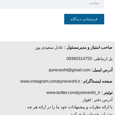
صاحب امتیاز و مدیرمسئول :
عادل سعیدی پور
پل ارتباطی: 09360314755
آدرس ایمیل:
pynevesht@gmail.com
صفحه اینستاگرام :
www.instagram.com/pynevesht.ir
توئیتر :
www.twitter.com/pynevesht_ir
آدرس دفتر : اهواز
با ارائه نظرات و پیشنهادات خود ما را در ارائه هر چه
بهتر این خدمات یاری کنید.