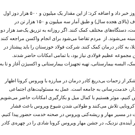
ابول‌نژادیان از ترزیق دو میلیون و ۳۰۰ هزار دوز واکسن تا به امروز خبر داد و اضافه کرد: از این مقدار یک میلیون و ۵۰۰ هزار دوز اول
هستند؛ این مقدار به معنای واکسینه شدن ۴۶ درصدی جامعه هدف (بالای هجده سال) و طبق آمار سه میلیون و ۱۵۰ هزار تن در
س نیاز هست، دستگاه‌های مختلف کمک کنند. اگر روزانه به تزریق یک‌صد هزار دوز
سینه می‌شوند. از مردم تقاضا می‌شود برای انجام واکسن مراجعه کنند
ا، به کادر درمان کمک کنند. شرکت فولاد خوزستان را باید پیشتاز در
 مجموعه عظیم فولادی نیاز بود، با تمامی امکانات حاضر شدند.
 البسه بیمارستانی، تهیه تجهیزات بیمارستانی و اکسیژن آغاز و تا به
کر از زحمات بی‌دریغ کادر درمان در مبارزه با ویروس کرونا اظهار
ایدار، خدمت‌رسانی به جامعه است. عمل به مسئولیت‌های اجتماعی
نیم،‌ موثر هستیم با کمال میل و بکارگیری امکانات حاضر می‌شویم.
 کرونایی تلاش می‌کنند و طولانی شدن شیوع ویروس باعث فشار
 در مسیر مهار و ریشه‌کنی ویروس در صحنه خدمت حضور پیدا کنیم.
ر آینده‌ی نزدیک،‌ در جشن مهار ویروس کرونا شادی را در چهره‌ی کادر