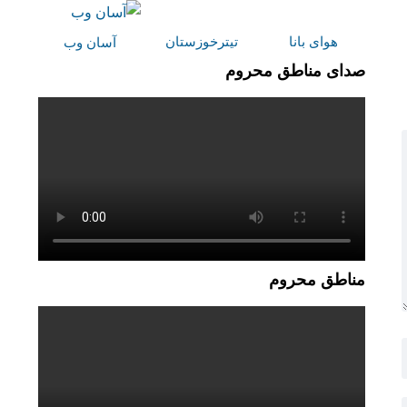
هوای بانا
تیترخوزستان
آسان وب
صدای مناطق محروم
مناطق محروم