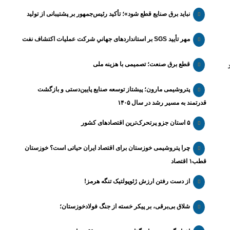
نباید برق صنایع قطع شود»؛ تأکید رئیس‌جمهور بر پشتیبانی از تولید
مهر تأیید SGS بر استانداردهای جهانیِ شرکت عملیات اکتشاف نفت
قطع برق صنعت؛ تصمیمی با هزینه ملی
پتروشیمی مارون؛ پیشتاز توسعه صنایع پایین‌دستی و بازگشت
قدرتمند به مسیر رشد در سال ۱۴۰۵
۵ استان جزو پرتحرک‌ترین اقتصاد‌های کشور
چرا پتروشیمی خوزستان برای اقتصاد ایران حیاتی است؟ خوزستان
قطب۱ اقتصاد
از دست رفتن ارزش ژئوپولتیک تنگه هرمز!
شلاق‌ بی‌برقی، بر پیکر خسته‌ از جنگ فولادخوزستان؛