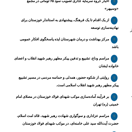
اخبار گروه سرمایه گذاری تصویب سود ۶۵ تومانی در مجمع
«وسپهر»
از یک اقدام تا یک فرهنگ، پیشنهادی به استاندار خوزستان برای
نهادینه‌سازی توسعه
مرکز بهداشت و درمان شهرستان ایذه پاسخگوی افکار عمومی
باشد
مراسم وداع، تشییع و تدفین پیکر مطهر رهبر شهید انقلاب و اعضای
خانواده ایشان
روایتی از شکوه حضور، همدلی و حماسه مردمی در مسیر تشییع
پیکر مطهر رهبر شهید انقلاب اسلامی است.
بر فرآیند آماده‌سازی موکب شهدای فولاد خوزستان در مصلای امام
خمینی (ره) تهران
مراسم عزاداری و سوگواری شهادت رهبر شهید، قائد امت اسلام،
حضرت آیت‌الله سید علی خامنه‌ای، در موکب شهدای فولاد خوزستان