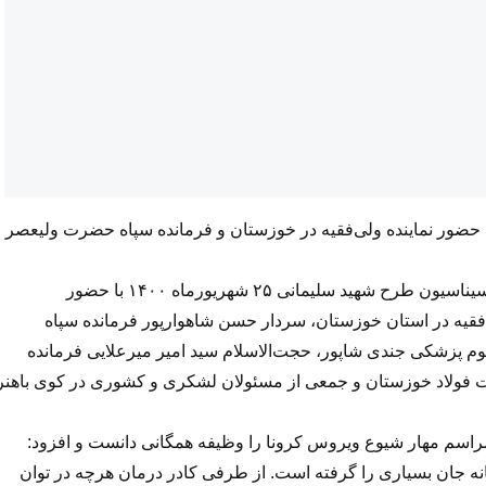
ا حضور نماینده ولی‌فقیه در خوزستان و فرمانده سپاه حضرت ولیعصر
به گزارش خبرنگار روابط‌ عمومی، چهارمین مرکز تجمیعی واکسیناسیون طرح شهید سلیمانی ۲۵ شهریور‌ماه ۱۴۰۰ با حضور
‌فقیه در استان خوزستان، سردار حسن شاهوارپور فرمانده سپاه
وم پزشکی جندی شاپور، حجت‌الاسلام سید امیر میرعلایی فرمانده
کت فولاد خوزستان و جمعی از مسئولان لشکری و کشوری در کوی باهنر
مراسم مهار شیوع ویروس کرونا را وظیفه همگانی دانست و افزود:
 جان بسیاری را گرفته است. از طرفی کادر درمان هرچه در توان