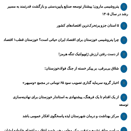
پتروشیمی مارون؛ پیشتاز توسعه صنایع پایین‌دستی و بازگشت قدرتمند به مسیر
رشد در سال ۱۴۰۵
۵ استان جزو پرتحرک‌ترین اقتصاد‌های کشور
چرا پتروشیمی خوزستان برای اقتصاد ایران حیاتی است؟ خوزستان قطب۱ اقتصاد
از دست رفتن ارزش ژئوپولتیک تنگه هرمز!
شلاق‌ بی‌برقی، بر پیکر خسته‌ از جنگ فولادخوزستان؛
اخبار گروه سرمایه گذاری تصویب سود ۶۵ تومانی در مجمع «وسپهر»
از یک اقدام تا یک فرهنگ، پیشنهادی به استاندار خوزستان برای نهادینه‌سازی
توسعه
مرکز بهداشت و درمان شهرستان ایذه پاسخگوی افکار عمومی باشد
مراسم وداع، تشییع و تدفین پیکر مطهر رهبر شهید انقلاب و اعضای خانواده ایشان