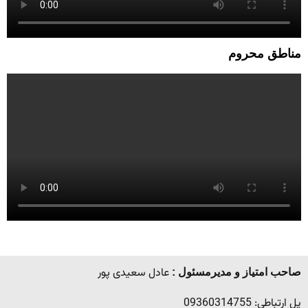
مناطق محروم
عادل سعیدی پور
صاحب امتیاز و مدیرمسئول :
پل ارتباطی: 09360314755