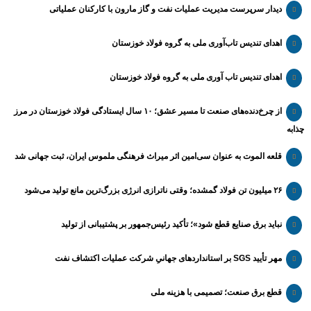
دیدار سرپرست مدیریت عملیات نفت و گاز مارون با کارکنان عملیاتی
اهدای تندیس تاب‌آوری ملی به گروه فولاد خوزستان
اهدای تندیس تاب آوری ملی به گروه فولاد خوزستان
از چرخ‌دنده‌های صنعت تا مسیر عشق؛ ۱۰ سال ایستادگی فولاد خوزستان در مرز
چذابه
قلعه الموت به عنوان سی‌امین اثر میراث‌ فرهنگی ملموس ایران، ثبت جهانی شد
۲۶ میلیون تن فولاد گمشده؛ وقتی ناترازی انرژی بزرگ‌ترین مانع تولید می‌شود
نباید برق صنایع قطع شود»؛ تأکید رئیس‌جمهور بر پشتیبانی از تولید
مهر تأیید SGS بر استانداردهای جهانیِ شرکت عملیات اکتشاف نفت
قطع برق صنعت؛ تصمیمی با هزینه ملی