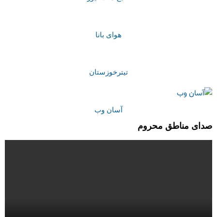
هوای بانا
تیترخوزستان
آسان وب
صدای مناطق محروم