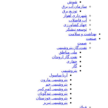
شوش
سازمان آب برق
توزیع برق
شهرداری اهواز
آب فاضلاب
جهاد کشاورزی
توسعه نیشکر
بهداشت و سلامت
صنعت
صمت
نفت،گاز،پتروشیمی
ملی مناطق
نفت گاز اروندان
حفاری
گاز
پتروشیمی
آریا ساسول
پتروشیمی مارون
پتروشیمی جم
پتروشیمی امیرکبیر
پتروشیمی تندگویان
پتروشیمی خوزستان
پتروشیمی تبریز
فولاد