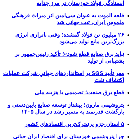
ایستادگی فولاد خوزستان در مرز چذابه
قلعه الموت به عنوان سی‌امین اثر میراث‌ فرهنگی
ملموس ایران، ثبت جهانی شد
۲۶ میلیون تن فولاد گمشده؛ وقتی ناترازی انرژی
بزرگ‌ترین مانع تولید می‌شود
نباید برق صنایع قطع شود»؛ تأکید رئیس‌جمهور بر
پشتیبانی از تولید
مهر تأیید SGS بر استانداردهای جهانیِ شرکت عملیات
اکتشاف نفت
قطع برق صنعت؛ تصمیمی با هزینه ملی
پتروشیمی مارون؛ پیشتاز توسعه صنایع پایین‌دستی و
بازگشت قدرتمند به مسیر رشد در سال ۱۴۰۵
۵ استان جزو پرتحرک‌ترین اقتصاد‌های کشور
چرا پتروشیمی خوزستان برای اقتصاد ایران حیاتی