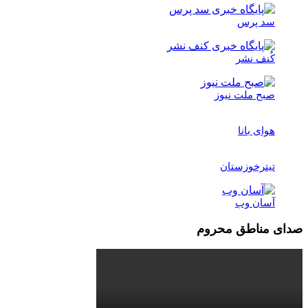
سد پرس
کُنف نشر
صبح ملت نیوز
هوای بانا
تیترخوزستان
آسان وب
صدای مناطق محروم