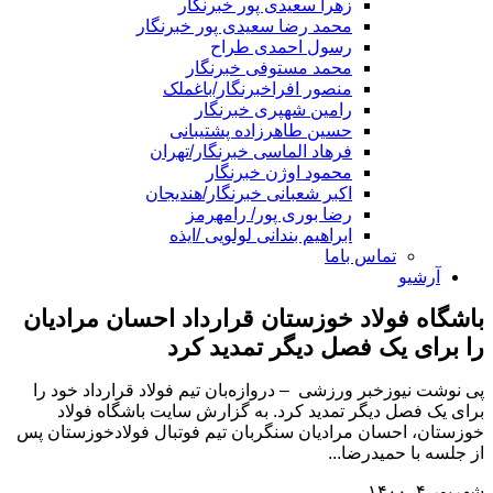
زهرا سعیدی پور خبرنگار
محمد رضا سعیدی پور خبرنگار
رسول احمدی طراح
محمد مستوفی خبرنگار
منصور افراخبرنگار/باغملک
رامین شهپری خبرنگار
حسین طاهرزاده پشتیبانی
فرهاد الماسی خبرنگار/تهران
محمود اوژن خبرنگار
اکبر شعبانی خبرنگار/هندیجان
رضا بوری پور/ رامهرمز
ابراهیم بندانی لولویی /ایذه
تماس باما
آرشیو
باشگاه فولاد خوزستان قرارداد احسان مرادیان
را برای یک فصل دیگر تمدید کرد
پی نوشت نیوزخبر ورزشی – دروازه‌بان تیم فولاد قرارداد خود را
برای یک فصل دیگر تمدید کرد. به گزارش سایت باشگاه فولاد
خوزستان، احسان مرادیان سنگربان تیم فوتبال فولادخوزستان پس
از جلسه با حمیدرضا...
شهریور ۴, ۱۴۰۰