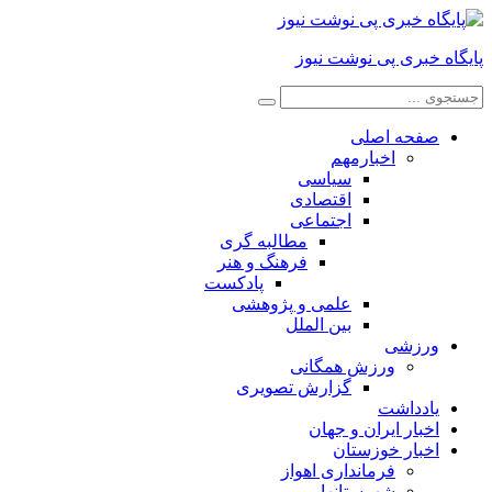
پایگاه خبری پی نوشت نیوز
صفحه اصلی
اخبارمهم
سیاسی
اقتصادی
اجتماعی
مطالبه گری
فرهنگ و هنر
پادکست
علمی و پژوهشی
بین الملل
ورزشی
ورزش همگانی
گزارش تصویری
یادداشت
اخبار ایران و جهان
اخبار خوزستان
فرمانداری اهواز
شهرستانها