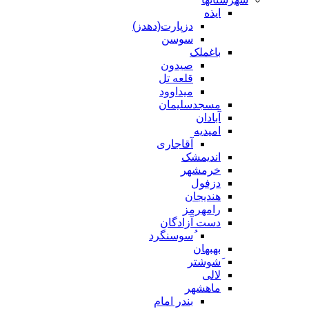
ایذه
دزپارت(دهدز)
سوسن
باغملک
صیدون
قلعه تل
میداوود
مسجدسلیمان
آبادان
امیدیه
آقاجاری
اندیمشک
خرمشهر
دزفول
هندیجان
رامهرمز
دست آزادگان
ُسوسنگرد
بهبهان
َشوشتر
لالی
ماهشهر
بندر امام