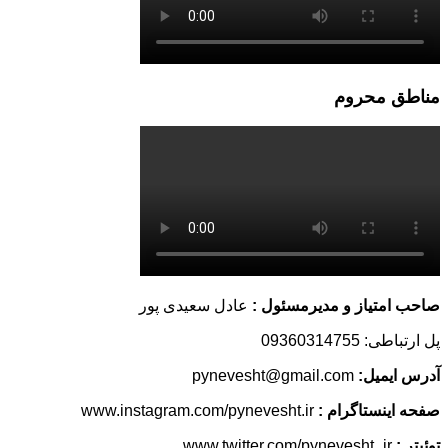
مناطق محروم
صاحب امتیاز و مدیرمسئول :
عادل سعیدی پور
پل ارتباطی: 09360314755
آدرس ایمیل:
pynevesht@gmail.com
صفحه اینستاگرام :
www.instagram.com/pynevesht.ir
توئیتر :
www.twitter.com/pynevesht_ir