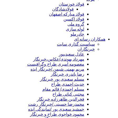
فولاد خوزستان
فولادشادگان
فولاد مبارکه اصفهان
فولاد اکسین
گروه ملی
لوله سازی
چادرملو
همکاران رسانه ای
سیاسیت گذاری سایت
خبرنگاران
عادل سعیدیپور
مهرداد بهوندی/عکاس،خبرنگار
معصومه امیری طراح وگرافیست
مریم بهمنی شیمن /خبرنگار ایذه
رضا باندری خبرنگار
مسلم سعیدی پور خبرنگار
حدیث احمدی طراح
مسلم احمدی/ قائم مقام
مجتبی کیانی طراح
فخرالدین طاهرزاده خبرنگار
محمدرضا حسینی /خبرنگار رشت
جمشید سعیدی پور /نمایندگی ایذه
محمود خواجوی طراح و خبرنگار