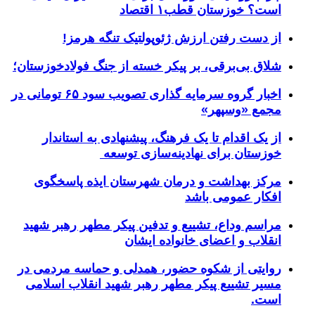
است؟ خوزستان قطب۱ اقتصاد
از دست رفتن ارزش ژئوپولتیک تنگه هرمز!
شلاق‌ بی‌برقی، بر پیکر خسته‌ از جنگ فولادخوزستان؛
اخبار گروه سرمایه گذاری تصویب سود ۶۵ تومانی در
مجمع «وسپهر»
از یک اقدام تا یک فرهنگ، پیشنهادی به استاندار
خوزستان برای نهادینه‌سازی توسعه
مرکز بهداشت و درمان شهرستان ایذه پاسخگوی
افکار عمومی باشد
مراسم وداع، تشییع و تدفین پیکر مطهر رهبر شهید
انقلاب و اعضای خانواده ایشان
روایتی از شکوه حضور، همدلی و حماسه مردمی در
مسیر تشییع پیکر مطهر رهبر شهید انقلاب اسلامی
است.