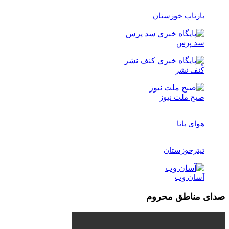
بازتاب خوزستان
سد پرس
کُنف نشر
صبح ملت نیوز
هوای بانا
تیترخوزستان
آسان وب
صدای مناطق محروم