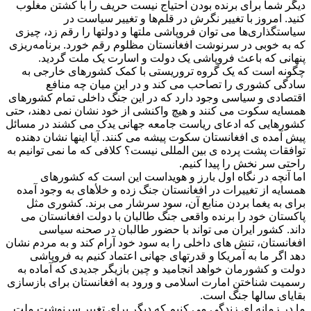
دیگر شما برای برنده بودن احتیاج نیست حریف را با کشتن مغلوب
کنید. امروز با تغییر نگرش در قلم‌ها و تغییر سیاست در
سیاستگذاری‌ها می توان فروپاشی ملتها و دولتها را رقم زد، چیزی
که به خوبی در سرنوشت افغانستان مظلوم رقم خورد. برنامه‌ریزی
پنهانی که باعث فروپاشی یک دولت و اسارت یک ملت گردید.
چگونه است که یک گروه تروریستی با کمک کشورهای خارجی به
سادگی کشوری را تصاحب می کند و در این میان چه منافع
اقتصادی و سیاسی وجود دارد که در این جنگ داخلی تمام کشورهای
همسایه سکوت می کنند و هیچ واکنشی از خود نشان نمی دهند، حتی
کشورهایی که ادعای ریاست جامعه جهانی یدک می کشند در مسائل
پیش آمده ی افغانستان سکوت پیشه می کنند. آیا اینها نشان دهنده
توافقات پشت پرده ی بین المللی نیست؟ کلافی که ما نمی توانیم به
راحتی سر نخش را پیدا کنیم.
اما آنچه در نگاه اول بارز و هویداست این است که کشورهای
همسایه از تغییرات در افغانستان جنگ زده و خلأهای به وجود آمده
برای به یغما بردن منابع آن، سود سرشار می برند. کشوری مثل
پاکستان خود را برنده واقعی جنگ طالبان با دولت افغانستان می
داند. کشور ایران می تواند با حضور طالبان در صحنه سیاسی
افغانستان، تنش های داخلی را به سود خود آرام کند و به مردم نشان
دهد اگر ما به آمریکا و قدرتهای جهانی اعتماد کنیم به فروپاشی
دولت و کشورمان خواهد انجامید و چین بازیگر جدیدی که آماده به
رسمیت شناختن امارت اسلامی و ورود به افغانستان برای بازسازی
بقایای سالها جنگ است.
ما در زمانه ای زندگی می کنیم که دیگر برای تغییر سرنوشت ملت