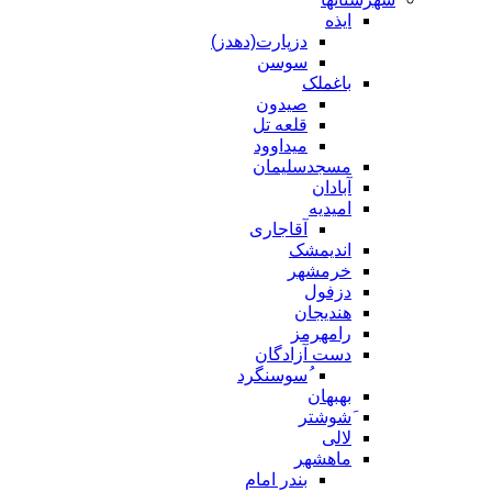
ایذه
دزپارت(دهدز)
سوسن
باغملک
صیدون
قلعه تل
میداوود
مسجدسلیمان
آبادان
امیدیه
آقاجاری
اندیمشک
خرمشهر
دزفول
هندیجان
رامهرمز
دست آزادگان
ُسوسنگرد
بهبهان
َشوشتر
لالی
ماهشهر
بندر امام