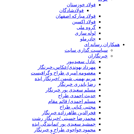
فولاد خوزستان
فولادشادگان
فولاد مبارکه اصفهان
فولاد اکسین
گروه ملی
لوله سازی
چادرملو
همکاران رسانه ای
سیاسیت گذاری سایت
خبرنگاران
عادل سعیدیپور
مهرداد بهوندی/عکاس،خبرنگار
معصومه امیری طراح وگرافیست
مریم بهمنی شیمن /خبرنگار ایذه
رضا باندری خبرنگار
مسلم سعیدی پور خبرنگار
حدیث احمدی طراح
مسلم احمدی/ قائم مقام
مجتبی کیانی طراح
فخرالدین طاهرزاده خبرنگار
محمدرضا حسینی /خبرنگار رشت
جمشید سعیدی پور /نمایندگی ایذه
محمود خواجوی طراح و خبرنگار