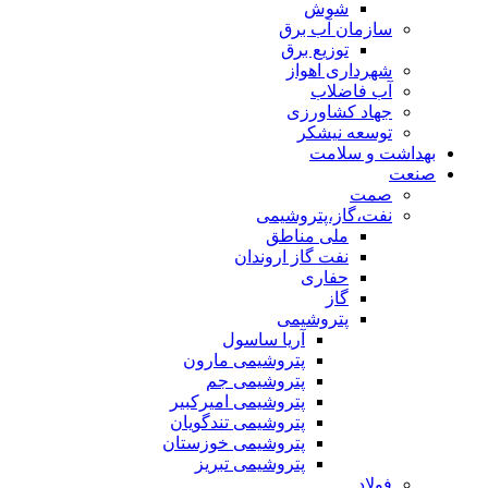
شوش
سازمان آب برق
توزیع برق
شهرداری اهواز
آب فاضلاب
جهاد کشاورزی
توسعه نیشکر
بهداشت و سلامت
صنعت
صمت
نفت،گاز،پتروشیمی
ملی مناطق
نفت گاز اروندان
حفاری
گاز
پتروشیمی
آریا ساسول
پتروشیمی مارون
پتروشیمی جم
پتروشیمی امیرکبیر
پتروشیمی تندگویان
پتروشیمی خوزستان
پتروشیمی تبریز
فولاد