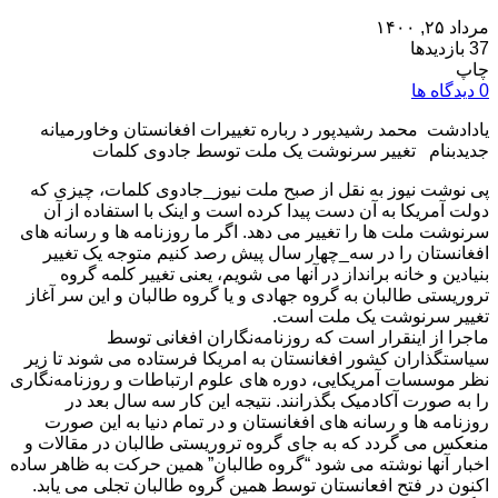
مرداد ۲۵, ۱۴۰۰
37 بازدیدها
چاپ
0 دیدگاه ها
یادادشت محمد رشیدپور د رباره تغییرات افغانستان وخاورمیانه
جدیدبنام تغییر سرنوشت یک ملت توسط جادوی کلمات
پی نوشت نیوز به نقل از صبح ملت نیوز_جادوی کلمات، چیزی که
دولت آمریکا به آن دست پیدا کرده است و اینک با استفاده از آن
سرنوشت ملت ها را تغییر می دهد. اگر ما روزنامه ها و رسانه های
افغانستان را در سه_چهار سال پیش رصد کنیم متوجه یک تغییر
بنیادین و خانه برانداز در آنها می شویم، یعنی تغییر کلمه گروه
تروریستی طالبان به گروه جهادی و یا گروه طالبان و این سر آغاز
تغییر سرنوشت یک ملت است.
ماجرا از اینقرار است که روزنامه‌نگاران افغانی توسط
سیاستگذاران کشور افغانستان به امریکا فرستاده می شوند تا زیر
نظر موسسات آمریکایی، دوره های علوم ارتباطات و روزنامه‌نگاری
را به صورت آکادمیک بگذرانند. نتیجه این کار سه سال بعد در
روزنامه ها و رسانه های افغانستان و در تمام دنیا به این صورت
منعکس می گردد که به جای گروه تروریستی طالبان در مقالات و
اخبار آنها نوشته می شود “گروه طالبان” همین حرکت به ظاهر ساده
اکنون در فتح افعانستان توسط همین گروه طالبان تجلی می یابد.