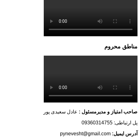
مناطق محروم
صاحب امتیاز و مدیرمسئول :
عادل سعیدی پور
پل ارتباطی: 09360314755
آدرس ایمیل:
pynevesht@gmail.com