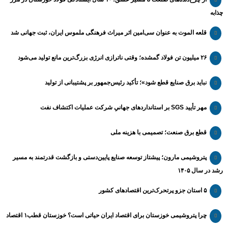
چذابه
قلعه الموت به عنوان سی‌امین اثر میراث‌ فرهنگی ملموس ایران، ثبت جهانی شد
۲۶ میلیون تن فولاد گمشده؛ وقتی ناترازی انرژی بزرگ‌ترین مانع تولید می‌شود
نباید برق صنایع قطع شود»؛ تأکید رئیس‌جمهور بر پشتیبانی از تولید
مهر تأیید SGS بر استانداردهای جهانیِ شرکت عملیات اکتشاف نفت
قطع برق صنعت؛ تصمیمی با هزینه ملی
پتروشیمی مارون؛ پیشتاز توسعه صنایع پایین‌دستی و بازگشت قدرتمند به مسیر
رشد در سال ۱۴۰۵
۵ استان جزو پرتحرک‌ترین اقتصاد‌های کشور
چرا پتروشیمی خوزستان برای اقتصاد ایران حیاتی است؟ خوزستان قطب۱ اقتصاد