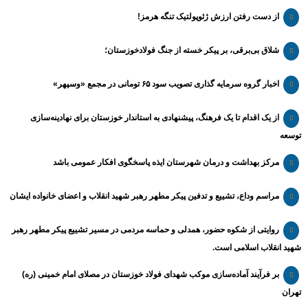
از دست رفتن ارزش ژئوپولتیک تنگه هرمز!
شلاق‌ بی‌برقی، بر پیکر خسته‌ از جنگ فولادخوزستان؛
اخبار گروه سرمایه گذاری تصویب سود ۶۵ تومانی در مجمع «وسپهر»
از یک اقدام تا یک فرهنگ، پیشنهادی به استاندار خوزستان برای نهادینه‌سازی
توسعه
مرکز بهداشت و درمان شهرستان ایذه پاسخگوی افکار عمومی باشد
مراسم وداع، تشییع و تدفین پیکر مطهر رهبر شهید انقلاب و اعضای خانواده ایشان
روایتی از شکوه حضور، همدلی و حماسه مردمی در مسیر تشییع پیکر مطهر رهبر
شهید انقلاب اسلامی است.
بر فرآیند آماده‌سازی موکب شهدای فولاد خوزستان در مصلای امام خمینی (ره)
تهران