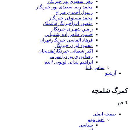
زهرا سعیدی پور خبرنگار
محمد رضا سعیدی پور خبرنگار
رسول احمدی طراح
محمد مستوفی خبرنگار
منصور افراخبرنگار/باغملک
رامین شهپری خبرنگار
حسین طاهرزاده پشتیبانی
فرهاد الماسی خبرنگار/تهران
محمود اوژن خبرنگار
اکبر شعبانی خبرنگار/هندیجان
رضا بوری پور/ رامهرمز
ابراهیم بندانی لولویی /ایذه
تماس باما
آرشیو
کمرگ شلمچه
1 خبر
صفحه اصلی
اخبارمهم
سیاسی