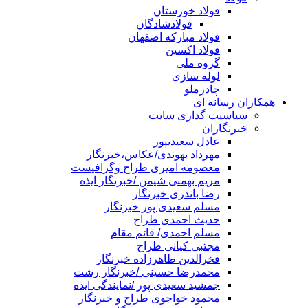
فولاد خوزستان
فولادشادگان
فولاد مبارکه اصفهان
فولاد اکسین
گروه ملی
لوله سازی
چادرملو
همکاران رسانه ای
سیاسیت گذاری سایت
خبرنگاران
عادل سعیدیپور
مهرداد بهوندی/عکاس،خبرنگار
معصومه امیری طراح وگرافیست
مریم بهمنی شیمن /خبرنگار ایذه
رضا باندری خبرنگار
مسلم سعیدی پور خبرنگار
حدیث احمدی طراح
مسلم احمدی/ قائم مقام
مجتبی کیانی طراح
فخرالدین طاهرزاده خبرنگار
محمدرضا حسینی /خبرنگار رشت
جمشید سعیدی پور /نمایندگی ایذه
محمود خواجوی طراح و خبرنگار