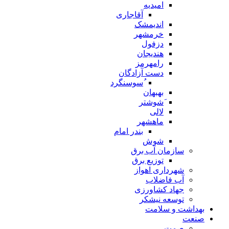
امیدیه
آقاجاری
اندیمشک
خرمشهر
دزفول
هندیجان
رامهرمز
دست آزادگان
ُسوسنگرد
بهبهان
َشوشتر
لالی
ماهشهر
بندر امام
شوش
سازمان آب برق
توزیع برق
شهرداری اهواز
آب فاضلاب
جهاد کشاورزی
توسعه نیشکر
بهداشت و سلامت
صنعت
صمت