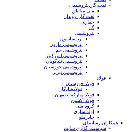
نفت،گاز،پتروشیمی
ملی مناطق
نفت گاز اروندان
حفاری
گاز
پتروشیمی
آریا ساسول
پتروشیمی مارون
پتروشیمی جم
پتروشیمی امیرکبیر
پتروشیمی تندگویان
پتروشیمی خوزستان
پتروشیمی تبریز
فولاد
فولاد خوزستان
فولادشادگان
فولاد مبارکه اصفهان
فولاد اکسین
گروه ملی
لوله سازی
چادرملو
همکاران رسانه ای
سیاسیت گذاری سایت