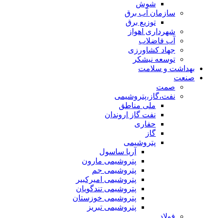
شوش
سازمان آب برق
توزیع برق
شهرداری اهواز
آب فاضلاب
جهاد کشاورزی
توسعه نیشکر
بهداشت و سلامت
صنعت
صمت
نفت،گاز،پتروشیمی
ملی مناطق
نفت گاز اروندان
حفاری
گاز
پتروشیمی
آریا ساسول
پتروشیمی مارون
پتروشیمی جم
پتروشیمی امیرکبیر
پتروشیمی تندگویان
پتروشیمی خوزستان
پتروشیمی تبریز
فولاد