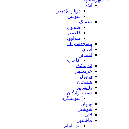
ایذه
دزپارت(دهدز)
سوسن
باغملک
صیدون
قلعه تل
میداوود
مسجدسلیمان
آبادان
امیدیه
آقاجاری
اندیمشک
خرمشهر
دزفول
هندیجان
رامهرمز
دست آزادگان
ُسوسنگرد
بهبهان
َشوشتر
لالی
ماهشهر
بندر امام