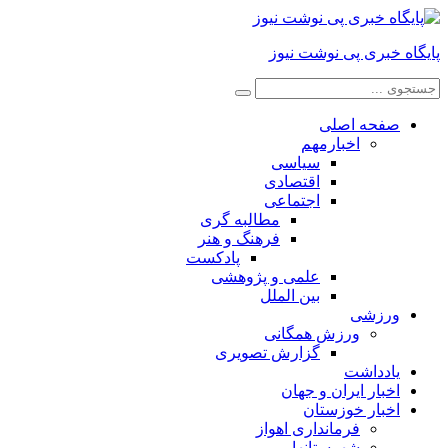
پایگاه خبری پی نوشت نیوز
صفحه اصلی
اخبارمهم
سیاسی
اقتصادی
اجتماعی
مطالبه گری
فرهنگ و هنر
پادکست
علمی و پژوهشی
بین الملل
ورزشی
ورزش همگانی
گزارش تصویری
یادداشت
اخبار ایران و جهان
اخبار خوزستان
فرمانداری اهواز
شهرستانها