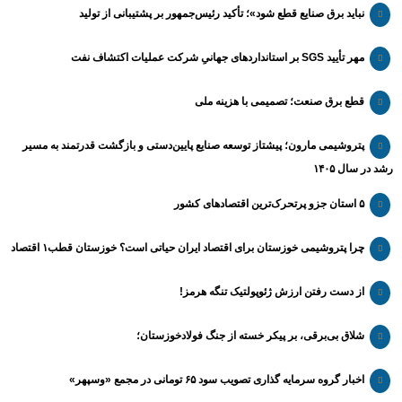
نباید برق صنایع قطع شود»؛ تأکید رئیس‌جمهور بر پشتیبانی از تولید
مهر تأیید SGS بر استانداردهای جهانیِ شرکت عملیات اکتشاف نفت
قطع برق صنعت؛ تصمیمی با هزینه ملی
پتروشیمی مارون؛ پیشتاز توسعه صنایع پایین‌دستی و بازگشت قدرتمند به مسیر
رشد در سال ۱۴۰۵
۵ استان جزو پرتحرک‌ترین اقتصاد‌های کشور
چرا پتروشیمی خوزستان برای اقتصاد ایران حیاتی است؟ خوزستان قطب۱ اقتصاد
از دست رفتن ارزش ژئوپولتیک تنگه هرمز!
شلاق‌ بی‌برقی، بر پیکر خسته‌ از جنگ فولادخوزستان؛
اخبار گروه سرمایه گذاری تصویب سود ۶۵ تومانی در مجمع «وسپهر»