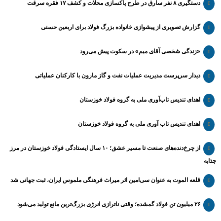
دستگیری ۸ نفر سارق در طرح پاکسازی محلات و کشف ۱۷ فقره سرقت
گزارش تصویری از پیشوازی خانواده بزرگ فولاد برای اربعین حسنی
«زندگی شخصی آقای میم» در سکوت پیش می‌رود
دیدار سرپرست مدیریت عملیات نفت و گاز مارون با کارکنان عملیاتی
اهدای تندیس تاب‌آوری ملی به گروه فولاد خوزستان
اهدای تندیس تاب آوری ملی به گروه فولاد خوزستان
از چرخ‌دنده‌های صنعت تا مسیر عشق؛ ۱۰ سال ایستادگی فولاد خوزستان در مرز
چذابه
قلعه الموت به عنوان سی‌امین اثر میراث‌ فرهنگی ملموس ایران، ثبت جهانی شد
۲۶ میلیون تن فولاد گمشده؛ وقتی ناترازی انرژی بزرگ‌ترین مانع تولید می‌شود