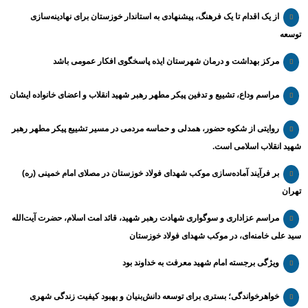
از یک اقدام تا یک فرهنگ، پیشنهادی به استاندار خوزستان برای نهادینه‌سازی
توسعه
مرکز بهداشت و درمان شهرستان ایذه پاسخگوی افکار عمومی باشد
مراسم وداع، تشییع و تدفین پیکر مطهر رهبر شهید انقلاب و اعضای خانواده ایشان
روایتی از شکوه حضور، همدلی و حماسه مردمی در مسیر تشییع پیکر مطهر رهبر
شهید انقلاب اسلامی است.
بر فرآیند آماده‌سازی موکب شهدای فولاد خوزستان در مصلای امام خمینی (ره)
تهران
مراسم عزاداری و سوگواری شهادت رهبر شهید، قائد امت اسلام، حضرت آیت‌الله
سید علی خامنه‌ای، در موکب شهدای فولاد خوزستان
ویژگی برجسته امام شهید معرفت به خداوند بود
خواهرخواندگی؛ بستری برای توسعه دانش‌بنیان و بهبود کیفیت زندگی شهری