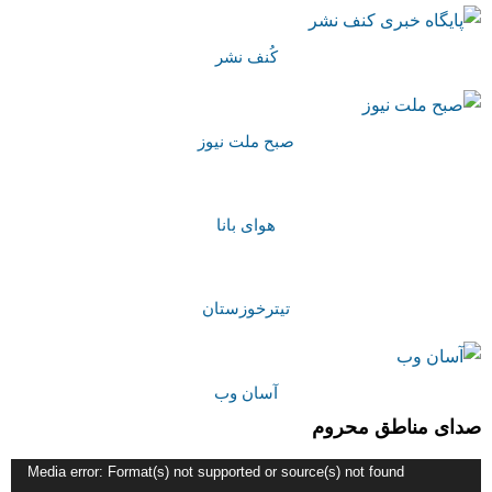
کُنف نشر
صبح ملت نیوز
هوای بانا
تیترخوزستان
آسان وب
صدای مناطق محروم
نمایشگر
Media error: Format(s) not supported or source(s) not found