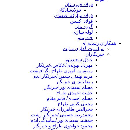
فولاد خوزستان
فولادشادگان
فولاد مبارکه اصفهان
فولاد اکسین
گروه ملی
لوله سازی
چادرملو
همکاران رسانه ای
سیاسیت گذاری سایت
خبرنگاران
عادل سعیدیپور
مهرداد بهوندی/عکاس،خبرنگار
معصومه امیری طراح وگرافیست
مریم بهمنی شیمن /خبرنگار ایذه
رضا باندری خبرنگار
مسلم سعیدی پور خبرنگار
حدیث احمدی طراح
مسلم احمدی/ قائم مقام
مجتبی کیانی طراح
فخرالدین طاهرزاده خبرنگار
محمدرضا حسینی /خبرنگار رشت
جمشید سعیدی پور /نمایندگی ایذه
محمود خواجوی طراح و خبرنگار