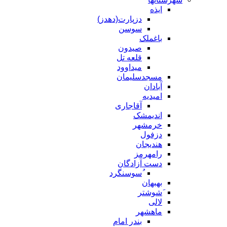
ایذه
دزپارت(دهدز)
سوسن
باغملک
صیدون
قلعه تل
میداوود
مسجدسلیمان
آبادان
امیدیه
آقاجاری
اندیمشک
خرمشهر
دزفول
هندیجان
رامهرمز
دست آزادگان
ُسوسنگرد
بهبهان
َشوشتر
لالی
ماهشهر
بندر امام