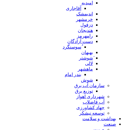
امیدیه
آقاجاری
اندیمشک
خرمشهر
دزفول
هندیجان
رامهرمز
دست آزادگان
ُسوسنگرد
بهبهان
َشوشتر
لالی
ماهشهر
بندر امام
شوش
سازمان آب برق
توزیع برق
شهرداری اهواز
آب فاضلاب
جهاد کشاورزی
توسعه نیشکر
بهداشت و سلامت
صنعت
صمت