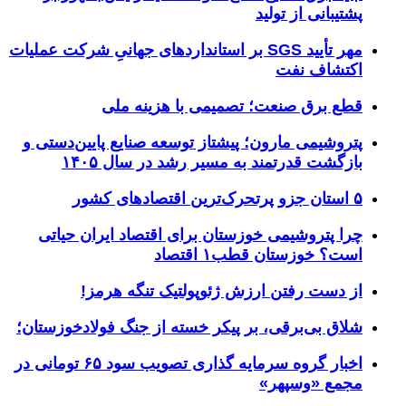
پشتیبانی از تولید
مهر تأیید SGS بر استانداردهای جهانیِ شرکت عملیات
اکتشاف نفت
قطع برق صنعت؛ تصمیمی با هزینه ملی
پتروشیمی مارون؛ پیشتاز توسعه صنایع پایین‌دستی و
بازگشت قدرتمند به مسیر رشد در سال ۱۴۰۵
۵ استان جزو پرتحرک‌ترین اقتصاد‌های کشور
چرا پتروشیمی خوزستان برای اقتصاد ایران حیاتی
است؟ خوزستان قطب۱ اقتصاد
از دست رفتن ارزش ژئوپولتیک تنگه هرمز!
شلاق‌ بی‌برقی، بر پیکر خسته‌ از جنگ فولادخوزستان؛
اخبار گروه سرمایه گذاری تصویب سود ۶۵ تومانی در
مجمع «وسپهر»