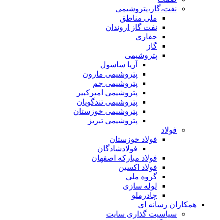
نفت،گاز،پتروشیمی
ملی مناطق
نفت گاز اروندان
حفاری
گاز
پتروشیمی
آریا ساسول
پتروشیمی مارون
پتروشیمی جم
پتروشیمی امیرکبیر
پتروشیمی تندگویان
پتروشیمی خوزستان
پتروشیمی تبریز
فولاد
فولاد خوزستان
فولادشادگان
فولاد مبارکه اصفهان
فولاد اکسین
گروه ملی
لوله سازی
چادرملو
همکاران رسانه ای
سیاسیت گذاری سایت