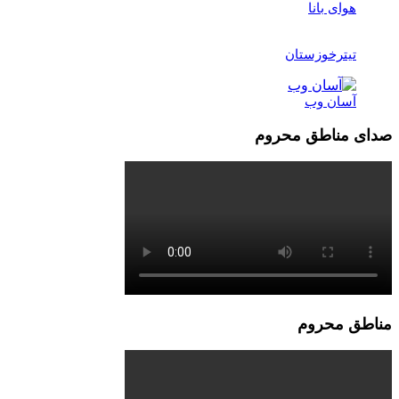
هوای بانا
تیترخوزستان
آسان وب
صدای مناطق محروم
مناطق محروم