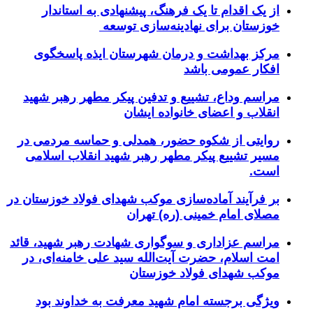
از یک اقدام تا یک فرهنگ، پیشنهادی به استاندار
خوزستان برای نهادینه‌سازی توسعه
مرکز بهداشت و درمان شهرستان ایذه پاسخگوی
افکار عمومی باشد
مراسم وداع، تشییع و تدفین پیکر مطهر رهبر شهید
انقلاب و اعضای خانواده ایشان
روایتی از شکوه حضور، همدلی و حماسه مردمی در
مسیر تشییع پیکر مطهر رهبر شهید انقلاب اسلامی
است.
بر فرآیند آماده‌سازی موکب شهدای فولاد خوزستان در
مصلای امام خمینی (ره) تهران
مراسم عزاداری و سوگواری شهادت رهبر شهید، قائد
امت اسلام، حضرت آیت‌الله سید علی خامنه‌ای، در
موکب شهدای فولاد خوزستان
ویژگی برجسته امام شهید معرفت به خداوند بود