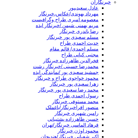
خبرنگاران
عادل سعیدیپور
مهرداد بهوندی/عکاس،خبرنگار
معصومه امیری طراح وگرافیست
مریم بهمنی شیمن /خبرنگار ایذه
رضا باندری خبرنگار
مسلم سعیدی پور خبرنگار
حدیث احمدی طراح
مسلم احمدی/ قائم مقام
مجتبی کیانی طراح
فخرالدین طاهرزاده خبرنگار
محمدرضا حسینی /خبرنگار رشت
جمشید سعیدی پور /نمایندگی ایذه
محمود خواجوی طراح و خبرنگار
زهرا سعیدی پور خبرنگار
محمد رضا سعیدی پور خبرنگار
رسول احمدی طراح
محمد مستوفی خبرنگار
منصور افراخبرنگار/باغملک
رامین شهپری خبرنگار
حسین طاهرزاده پشتیبانی
فرهاد الماسی خبرنگار/تهران
محمود اوژن خبرنگار
اکبر شعبانی خبرنگار/هندیجان