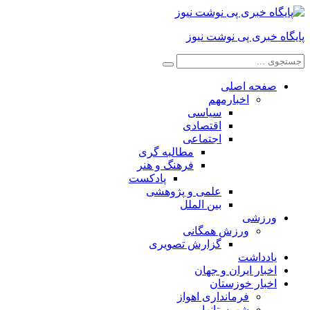
پایگاه خبری پی نوشت نیوز
صفحه اصلی
اخبارمهم
سیاسی
اقتصادی
اجتماعی
مطالبه گری
فرهنگ و هنر
پادکست
علمی و پژوهشی
بین الملل
ورزشی
ورزش همگانی
گزارش تصویری
یادداشت
اخبار ایران و جهان
اخبار خوزستان
فرمانداری اهواز
شهرستانها