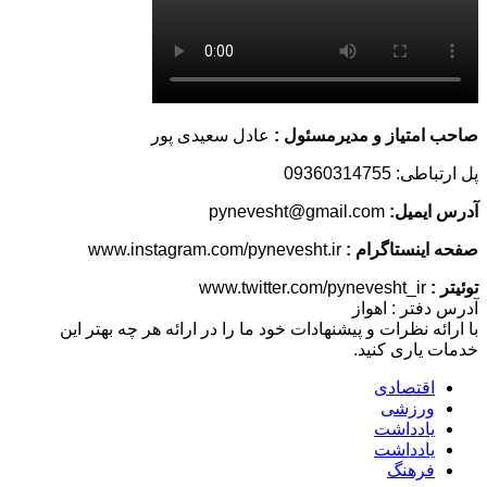
صاحب امتیاز و مدیرمسئول :
عادل سعیدی پور
پل ارتباطی: 09360314755
آدرس ایمیل:
pynevesht@gmail.com
صفحه اینستاگرام :
www.instagram.com/pynevesht.ir
توئیتر :
www.twitter.com/pynevesht_ir
آدرس دفتر : اهواز
با ارائه نظرات و پیشنهادات خود ما را در ارائه هر چه بهتر این
خدمات یاری کنید.
اقتصادی
ورزشی
یادداشت
یادداشت
فرهنگ