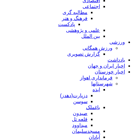
اقتصادی
اجتماعی
مطالبه گری
فرهنگ و هنر
پادکست
علمی و پژوهشی
بین الملل
ورزشی
ورزش همگانی
گزارش تصویری
یادداشت
اخبار ایران و جهان
اخبار خوزستان
فرمانداری اهواز
شهرستانها
ایذه
دزپارت(دهدز)
سوسن
باغملک
صیدون
قلعه تل
میداوود
مسجدسلیمان
آبادان