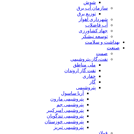
شوش
سازمان آب برق
توزیع برق
شهرداری اهواز
آب فاضلاب
جهاد کشاورزی
توسعه نیشکر
بهداشت و سلامت
صنعت
صمت
نفت،گاز،پتروشیمی
ملی مناطق
نفت گاز اروندان
حفاری
گاز
پتروشیمی
آریا ساسول
پتروشیمی مارون
پتروشیمی جم
پتروشیمی امیرکبیر
پتروشیمی تندگویان
پتروشیمی خوزستان
پتروشیمی تبریز
فولاد