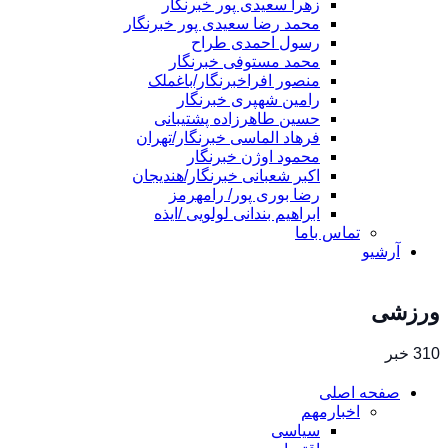
زهرا سعیدی پور خبرنگار
محمد رضا سعیدی پور خبرنگار
رسول احمدی طراح
محمد مستوفی خبرنگار
منصور افراخبرنگار/باغملک
رامین شهپری خبرنگار
حسین طاهرزاده پشتیبانی
فرهاد الماسی خبرنگار/تهران
محمود اوژن خبرنگار
اکبر شعبانی خبرنگار/هندیجان
رضا بوری پور/ رامهرمز
ابراهیم بندانی لولویی /ایذه
تماس باما
آرشیو
ورزشی
310 خبر
صفحه اصلی
اخبارمهم
سیاسی