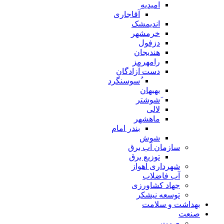
امیدیه
آقاجاری
اندیمشک
خرمشهر
دزفول
هندیجان
رامهرمز
دست آزادگان
ُسوسنگرد
بهبهان
َشوشتر
لالی
ماهشهر
بندر امام
شوش
سازمان آب برق
توزیع برق
شهرداری اهواز
آب فاضلاب
جهاد کشاورزی
توسعه نیشکر
بهداشت و سلامت
صنعت
صمت