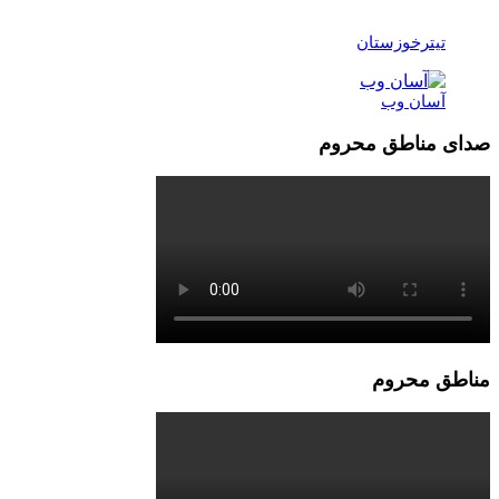
تیترخوزستان
آسان وب
صدای مناطق محروم
مناطق محروم