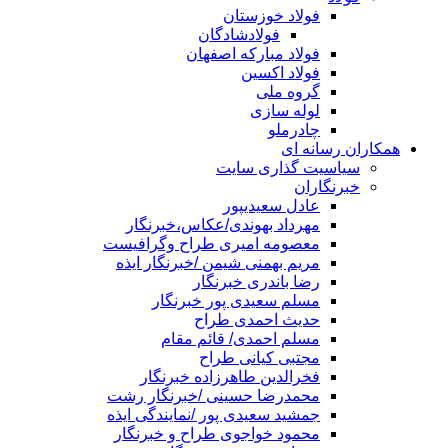
فولاد خوزستان
فولادشادگان
فولاد مبارکه اصفهان
فولاد اکسین
گروه ملی
لوله سازی
چادرملو
همکاران رسانه ای
سیاسیت گذاری سایت
خبرنگاران
عادل سعیدیپور
مهرداد بهوندی/عکاس،خبرنگار
معصومه امیری طراح وگرافیست
مریم بهمنی شیمن /خبرنگار ایذه
رضا باندری خبرنگار
مسلم سعیدی پور خبرنگار
حدیث احمدی طراح
مسلم احمدی/ قائم مقام
مجتبی کیانی طراح
فخرالدین طاهرزاده خبرنگار
محمدرضا حسینی /خبرنگار رشت
جمشید سعیدی پور /نمایندگی ایذه
محمود خواجوی طراح و خبرنگار