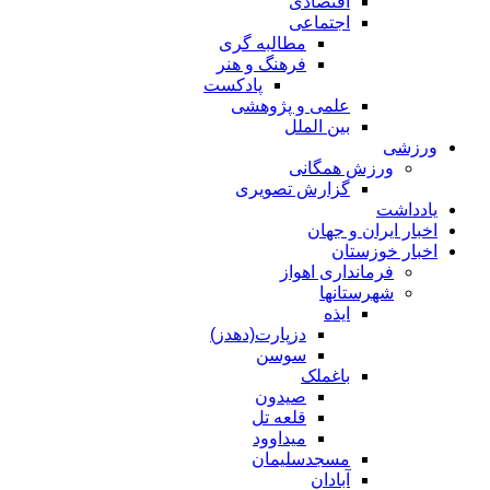
اقتصادی
اجتماعی
مطالبه گری
فرهنگ و هنر
پادکست
علمی و پژوهشی
بین الملل
ورزشی
ورزش همگانی
گزارش تصویری
یادداشت
اخبار ایران و جهان
اخبار خوزستان
فرمانداری اهواز
شهرستانها
ایذه
دزپارت(دهدز)
سوسن
باغملک
صیدون
قلعه تل
میداوود
مسجدسلیمان
آبادان