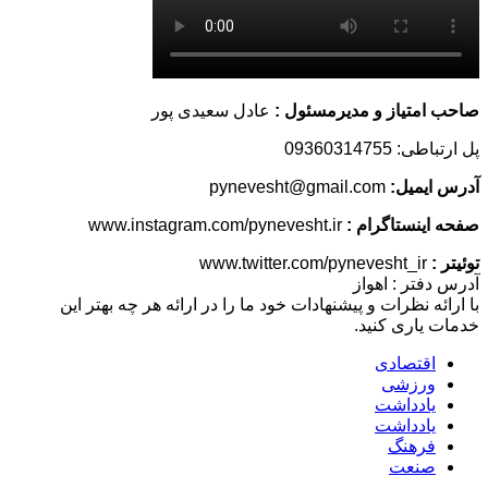
صاحب امتیاز و مدیرمسئول :
عادل سعیدی پور
پل ارتباطی: 09360314755
آدرس ایمیل:
pynevesht@gmail.com
صفحه اینستاگرام :
www.instagram.com/pynevesht.ir
توئیتر :
www.twitter.com/pynevesht_ir
آدرس دفتر : اهواز
با ارائه نظرات و پیشنهادات خود ما را در ارائه هر چه بهتر این
خدمات یاری کنید.
اقتصادی
ورزشی
یادداشت
یادداشت
فرهنگ
صنعت