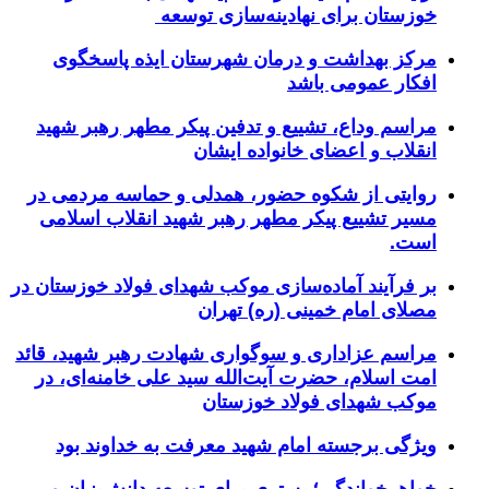
خوزستان برای نهادینه‌سازی توسعه
مرکز بهداشت و درمان شهرستان ایذه پاسخگوی
افکار عمومی باشد
مراسم وداع، تشییع و تدفین پیکر مطهر رهبر شهید
انقلاب و اعضای خانواده ایشان
روایتی از شکوه حضور، همدلی و حماسه مردمی در
مسیر تشییع پیکر مطهر رهبر شهید انقلاب اسلامی
است.
بر فرآیند آماده‌سازی موکب شهدای فولاد خوزستان در
مصلای امام خمینی (ره) تهران
مراسم عزاداری و سوگواری شهادت رهبر شهید، قائد
امت اسلام، حضرت آیت‌الله سید علی خامنه‌ای، در
موکب شهدای فولاد خوزستان
ویژگی برجسته امام شهید معرفت به خداوند بود