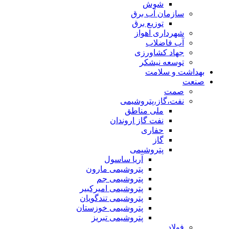
شوش
سازمان آب برق
توزیع برق
شهرداری اهواز
آب فاضلاب
جهاد کشاورزی
توسعه نیشکر
بهداشت و سلامت
صنعت
صمت
نفت،گاز،پتروشیمی
ملی مناطق
نفت گاز اروندان
حفاری
گاز
پتروشیمی
آریا ساسول
پتروشیمی مارون
پتروشیمی جم
پتروشیمی امیرکبیر
پتروشیمی تندگویان
پتروشیمی خوزستان
پتروشیمی تبریز
فولاد