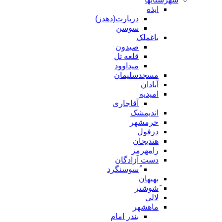
ایذه
دزپارت(دهدز)
سوسن
باغملک
صیدون
قلعه تل
میداوود
مسجدسلیمان
آبادان
امیدیه
آقاجاری
اندیمشک
خرمشهر
دزفول
هندیجان
رامهرمز
دست آزادگان
ُسوسنگرد
بهبهان
َشوشتر
لالی
ماهشهر
بندر امام