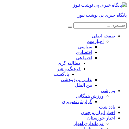
پایگاه خبری پی نوشت نیوز
صفحه اصلی
اخبارمهم
سیاسی
اقتصادی
اجتماعی
مطالبه گری
فرهنگ و هنر
پادکست
علمی و پژوهشی
بین الملل
ورزشی
ورزش همگانی
گزارش تصویری
یادداشت
اخبار ایران و جهان
اخبار خوزستان
فرمانداری اهواز
شهرستانها