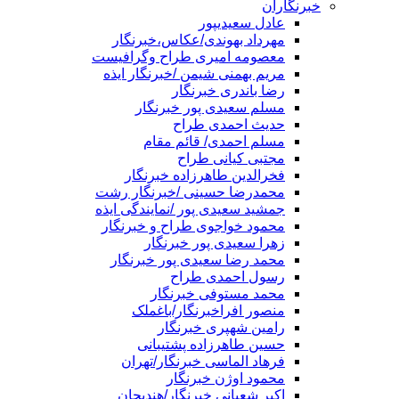
خبرنگاران
عادل سعیدیپور
مهرداد بهوندی/عکاس،خبرنگار
معصومه امیری طراح وگرافیست
مریم بهمنی شیمن /خبرنگار ایذه
رضا باندری خبرنگار
مسلم سعیدی پور خبرنگار
حدیث احمدی طراح
مسلم احمدی/ قائم مقام
مجتبی کیانی طراح
فخرالدین طاهرزاده خبرنگار
محمدرضا حسینی /خبرنگار رشت
جمشید سعیدی پور /نمایندگی ایذه
محمود خواجوی طراح و خبرنگار
زهرا سعیدی پور خبرنگار
محمد رضا سعیدی پور خبرنگار
رسول احمدی طراح
محمد مستوفی خبرنگار
منصور افراخبرنگار/باغملک
رامین شهپری خبرنگار
حسین طاهرزاده پشتیبانی
فرهاد الماسی خبرنگار/تهران
محمود اوژن خبرنگار
اکبر شعبانی خبرنگار/هندیجان