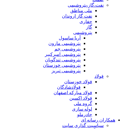
نفت،گاز،پتروشیمی
ملی مناطق
نفت گاز اروندان
حفاری
گاز
پتروشیمی
آریا ساسول
پتروشیمی مارون
پتروشیمی جم
پتروشیمی امیرکبیر
پتروشیمی تندگویان
پتروشیمی خوزستان
پتروشیمی تبریز
فولاد
فولاد خوزستان
فولادشادگان
فولاد مبارکه اصفهان
فولاد اکسین
گروه ملی
لوله سازی
چادرملو
همکاران رسانه ای
سیاسیت گذاری سایت