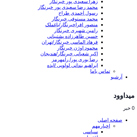
زهرا سعیدی پور خبرنگار
محمد رضا سعیدی پور خبرنگار
رسول احمدی طراح
محمد مستوفی خبرنگار
منصور افراخبرنگار/باغملک
رامین شهپری خبرنگار
حسین طاهرزاده پشتیبانی
فرهاد الماسی خبرنگار/تهران
محمود اوژن خبرنگار
اکبر شعبانی خبرنگار/هندیجان
رضا بوری پور/ رامهرمز
ابراهیم بندانی لولویی /ایذه
تماس باما
آرشیو
میداوود
0 خبر
صفحه اصلی
اخبارمهم
سیاسی