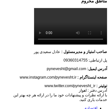
مناطق محروم
صاحب امتیاز و مدیرمسئول :
عادل سعیدی پور
پل ارتباطی: 09360314755
آدرس ایمیل:
pynevesht@gmail.com
صفحه اینستاگرام :
www.instagram.com/pynevesht.ir
توئیتر :
www.twitter.com/pynevesht_ir
آدرس دفتر : اهواز
با ارائه نظرات و پیشنهادات خود ما را در ارائه هر چه بهتر این
خدمات یاری کنید.
اقتصادی