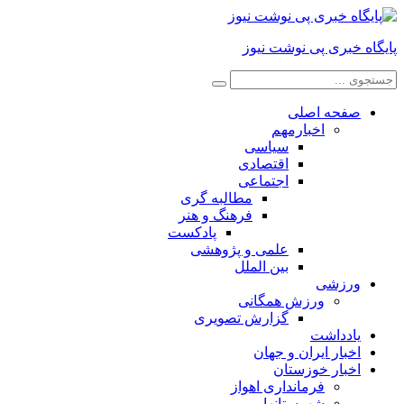
پایگاه خبری پی نوشت نیوز
صفحه اصلی
اخبارمهم
سیاسی
اقتصادی
اجتماعی
مطالبه گری
فرهنگ و هنر
پادکست
علمی و پژوهشی
بین الملل
ورزشی
ورزش همگانی
گزارش تصویری
یادداشت
اخبار ایران و جهان
اخبار خوزستان
فرمانداری اهواز
شهرستانها