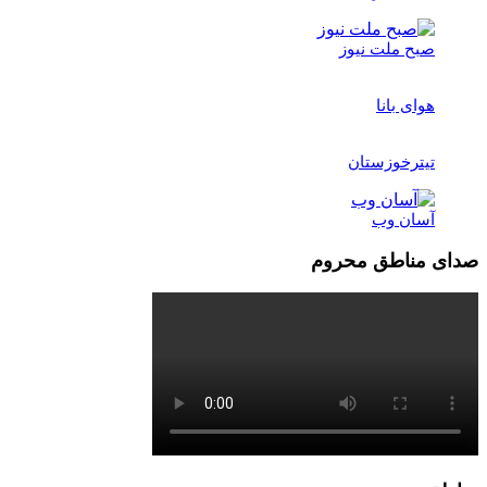
صبح ملت نیوز
هوای بانا
تیترخوزستان
آسان وب
صدای مناطق محروم