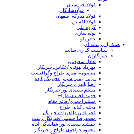
فولاد خوزستان
فولادشادگان
فولاد مبارکه اصفهان
فولاد اکسین
گروه ملی
لوله سازی
چادرملو
همکاران رسانه ای
سیاسیت گذاری سایت
خبرنگاران
عادل سعیدیپور
مهرداد بهوندی/عکاس،خبرنگار
معصومه امیری طراح وگرافیست
مریم بهمنی شیمن /خبرنگار ایذه
رضا باندری خبرنگار
مسلم سعیدی پور خبرنگار
حدیث احمدی طراح
مسلم احمدی/ قائم مقام
مجتبی کیانی طراح
فخرالدین طاهرزاده خبرنگار
محمدرضا حسینی /خبرنگار رشت
جمشید سعیدی پور /نمایندگی ایذه
محمود خواجوی طراح و خبرنگار