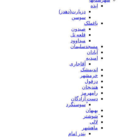
ایذه
دزپارت(دهدز)
سوسن
باغملک
صیدون
قلعه تل
میداوود
مسجدسلیمان
آبادان
امیدیه
آقاجاری
اندیمشک
خرمشهر
دزفول
هندیجان
رامهرمز
دست آزادگان
ُسوسنگرد
بهبهان
َشوشتر
لالی
ماهشهر
بندر امام