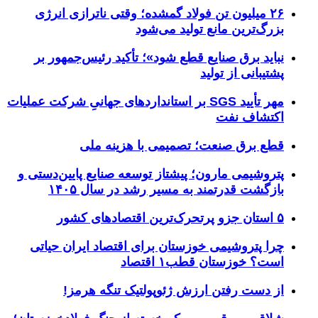
۲۶ میلیون تن فولاد گمشده؛ وقتی ناترازی انرژی
بزرگ‌ترین مانع تولید می‌شود
نباید برق صنایع قطع شود»؛ تأکید رئیس‌جمهور بر
پشتیبانی از تولید
مهر تأیید SGS بر استانداردهای جهانیِ شرکت عملیات
اکتشاف نفت
قطع برق صنعت؛ تصمیمی با هزینه ملی
پتروشیمی مارون؛ پیشتاز توسعه صنایع پایین‌دستی و
بازگشت قدرتمند به مسیر رشد در سال ۱۴۰۵
۵ استان جزو پرتحرک‌ترین اقتصاد‌های کشور
چرا پتروشیمی خوزستان برای اقتصاد ایران حیاتی
است؟ خوزستان قطب۱ اقتصاد
از دست رفتن ارزش ژئوپولتیک تنگه هرمز!