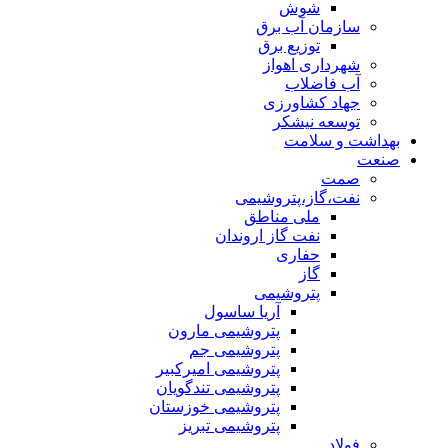
شوش
سازمان آب برق
توزیع برق
شهرداری اهواز
آب فاضلاب
جهاد کشاورزی
توسعه نیشکر
بهداشت و سلامت
صنعت
صمت
نفت،گاز،پتروشیمی
ملی مناطق
نفت گاز اروندان
حفاری
گاز
پتروشیمی
آریا ساسول
پتروشیمی مارون
پتروشیمی جم
پتروشیمی امیرکبیر
پتروشیمی تندگویان
پتروشیمی خوزستان
پتروشیمی تبریز
فولاد