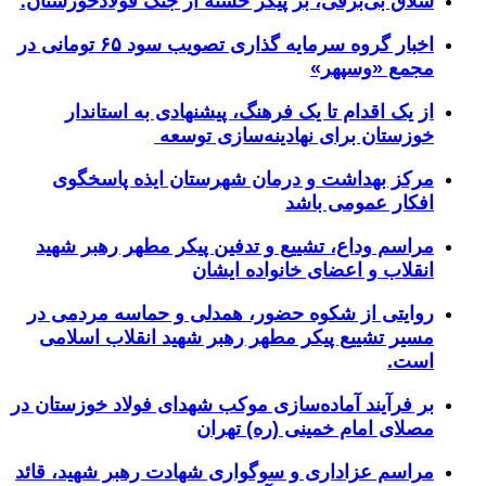
شلاق‌ بی‌برقی، بر پیکر خسته‌ از جنگ فولادخوزستان؛
اخبار گروه سرمایه گذاری تصویب سود ۶۵ تومانی در
مجمع «وسپهر»
از یک اقدام تا یک فرهنگ، پیشنهادی به استاندار
خوزستان برای نهادینه‌سازی توسعه
مرکز بهداشت و درمان شهرستان ایذه پاسخگوی
افکار عمومی باشد
مراسم وداع، تشییع و تدفین پیکر مطهر رهبر شهید
انقلاب و اعضای خانواده ایشان
روایتی از شکوه حضور، همدلی و حماسه مردمی در
مسیر تشییع پیکر مطهر رهبر شهید انقلاب اسلامی
است.
بر فرآیند آماده‌سازی موکب شهدای فولاد خوزستان در
مصلای امام خمینی (ره) تهران
مراسم عزاداری و سوگواری شهادت رهبر شهید، قائد