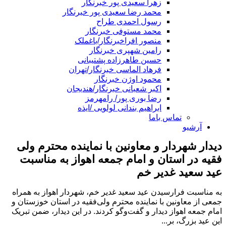
زهرا سعیدی پور خبرنگار
محمد رضا سعیدی پور خبرنگار
رسول احمدی طراح
محمد مستوفی خبرنگار
منصور افراخبرنگار/باغملک
رامین شهپری خبرنگار
حسین طاهرزاده پشتیبانی
فرهاد الماسی خبرنگار/تهران
محمود اوژن خبرنگار
اکبر شعبانی خبرنگار/هندیجان
رضا بوری پور/ رامهرمز
ابراهیم بندانی لولویی /ایذه
تماس باما
آرشیو
دیدار شهردار و معاونین با نماینده محترم ولی
فقیه در استان و امام جمعه اهواز به مناسبت
عید سعید غدیر خم
به مناسبت فرارسیدن عید سعید غدیر خم، شهردار اهواز به همراه
جمعی از معاونین با نماینده محترم ولی‌فقیه در استان خوزستان و
امام جمعه اهواز دیدار و گفت‌وگو کردند. در این دیدار، ضمن تبریک
این عید بزرگ، بر...