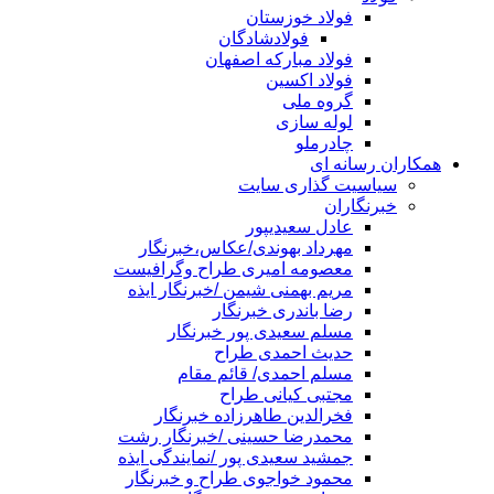
فولاد خوزستان
فولادشادگان
فولاد مبارکه اصفهان
فولاد اکسین
گروه ملی
لوله سازی
چادرملو
همکاران رسانه ای
سیاسیت گذاری سایت
خبرنگاران
عادل سعیدیپور
مهرداد بهوندی/عکاس،خبرنگار
معصومه امیری طراح وگرافیست
مریم بهمنی شیمن /خبرنگار ایذه
رضا باندری خبرنگار
مسلم سعیدی پور خبرنگار
حدیث احمدی طراح
مسلم احمدی/ قائم مقام
مجتبی کیانی طراح
فخرالدین طاهرزاده خبرنگار
محمدرضا حسینی /خبرنگار رشت
جمشید سعیدی پور /نمایندگی ایذه
محمود خواجوی طراح و خبرنگار