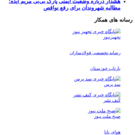
هشدار درباره وضعیت ایمنی پارک بی‌بی مریم ایذه؛
مطالبه شهروندان برای رفع نواقص
رسانه های همکار
تجهیزنیوز
رسانه تخصصی فولادسازان
بازتاب خوزستان
سد پرس
کُنف نشر
صبح ملت نیوز
هوای بانا