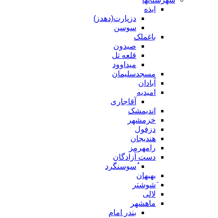
ایذه
دزپارت(دهدز)
سوسن
باغملک
صیدون
قلعه تل
میداوود
مسجدسلیمان
آبادان
امیدیه
آقاجاری
اندیمشک
خرمشهر
دزفول
هندیجان
رامهرمز
دست آزادگان
ُسوسنگرد
بهبهان
َشوشتر
لالی
ماهشهر
بندر امام