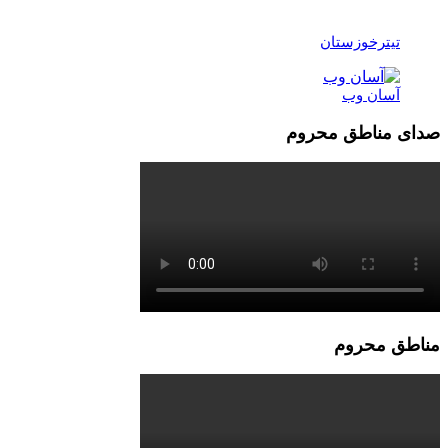
تیترخوزستان
آسان وب
صدای مناطق محروم
مناطق محروم