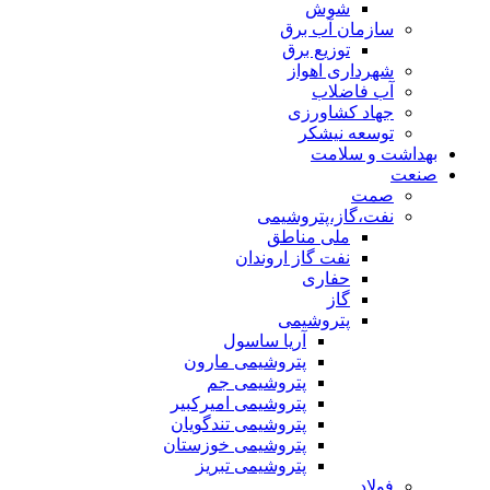
شوش
سازمان آب برق
توزیع برق
شهرداری اهواز
آب فاضلاب
جهاد کشاورزی
توسعه نیشکر
بهداشت و سلامت
صنعت
صمت
نفت،گاز،پتروشیمی
ملی مناطق
نفت گاز اروندان
حفاری
گاز
پتروشیمی
آریا ساسول
پتروشیمی مارون
پتروشیمی جم
پتروشیمی امیرکبیر
پتروشیمی تندگویان
پتروشیمی خوزستان
پتروشیمی تبریز
فولاد