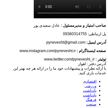
صاحب امتیاز و مدیرمسئول :
عادل سعیدی پور
پل ارتباطی: 09360314755
آدرس ایمیل:
pynevesht@gmail.com
صفحه اینستاگرام :
www.instagram.com/pynevesht.ir
توئیتر :
www.twitter.com/pynevesht_ir
آدرس دفتر : اهواز
با ارائه نظرات و پیشنهادات خود ما را در ارائه هر چه بهتر این
خدمات یاری کنید.
اقتصادی
ورزشی
یادداشت
یادداشت
فرهنگ
صنعت