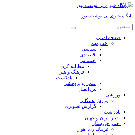
پایگاه خبری پی نوشت نیوز
صفحه اصلی
اخبارمهم
سیاسی
اقتصادی
اجتماعی
مطالبه گری
فرهنگ و هنر
پادکست
علمی و پژوهشی
بین الملل
ورزشی
ورزش همگانی
گزارش تصویری
یادداشت
اخبار ایران و جهان
اخبار خوزستان
فرمانداری اهواز
شهرستانها