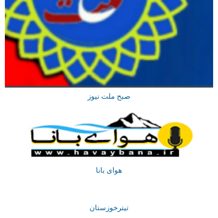
صبح ملت نیوز
هوای بانا
تیترخوزستان