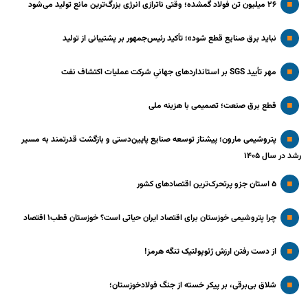
۲۶ میلیون تن فولاد گمشده؛ وقتی ناترازی انرژی بزرگ‌ترین مانع تولید می‌شود
نباید برق صنایع قطع شود»؛ تأکید رئیس‌جمهور بر پشتیبانی از تولید
مهر تأیید SGS بر استانداردهای جهانیِ شرکت عملیات اکتشاف نفت
قطع برق صنعت؛ تصمیمی با هزینه ملی
پتروشیمی مارون؛ پیشتاز توسعه صنایع پایین‌دستی و بازگشت قدرتمند به مسیر
رشد در سال ۱۴۰۵
۵ استان جزو پرتحرک‌ترین اقتصاد‌های کشور
چرا پتروشیمی خوزستان برای اقتصاد ایران حیاتی است؟ خوزستان قطب۱ اقتصاد
از دست رفتن ارزش ژئوپولتیک تنگه هرمز!
شلاق‌ بی‌برقی، بر پیکر خسته‌ از جنگ فولادخوزستان؛