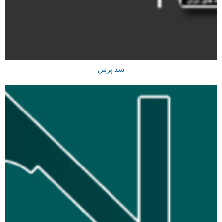
سد پرس