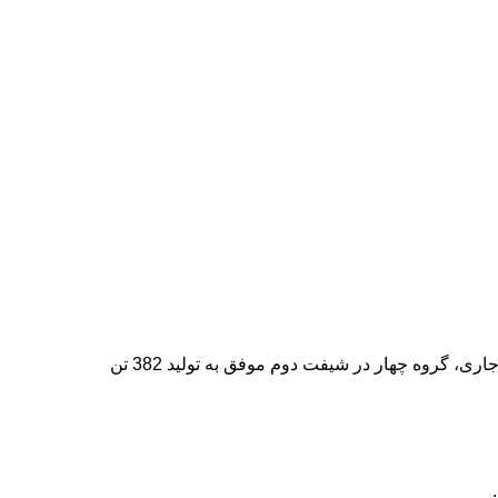
با تلاش یکپارچه و همت کم‌نظیر همکاران سخت‌کوش کارگاه نورد 350، رکورد تازه‌ای در تولید محصولات این واحد ثبت شد. 10 آذرماه سال جاری، گروه چهار در شیفت دوم موفق به تولید 382 تن