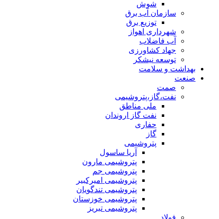
شوش
سازمان آب برق
توزیع برق
شهرداری اهواز
آب فاضلاب
جهاد کشاورزی
توسعه نیشکر
بهداشت و سلامت
صنعت
صمت
نفت،گاز،پتروشیمی
ملی مناطق
نفت گاز اروندان
حفاری
گاز
پتروشیمی
آریا ساسول
پتروشیمی مارون
پتروشیمی جم
پتروشیمی امیرکبیر
پتروشیمی تندگویان
پتروشیمی خوزستان
پتروشیمی تبریز
فولاد