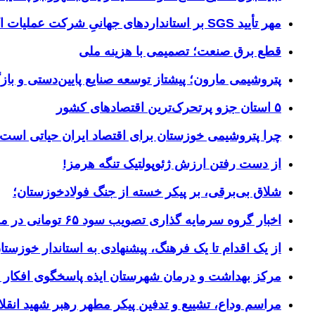
مهر تأیید SGS بر استانداردهای جهانیِ شرکت عملیات اکتشاف نفت
قطع برق صنعت؛ تصمیمی با هزینه ملی
پتروشیمی مارون؛ پیشتاز توسعه صنایع پایین‌دستی و بازگ
۵ استان جزو پرتحرک‌ترین اقتصاد‌های کشور
چرا پتروشیمی خوزستان برای اقتصاد ایران حیاتی است؟ خوز
از دست رفتن ارزش ژئوپولتیک تنگه هرمز!
شلاق‌ بی‌برقی، بر پیکر خسته‌ از جنگ فولادخوزستان؛
اخبار گروه سرمایه گذاری تصویب سود ۶۵ تومانی در مجمع «وسپهر»
از یک اقدام تا یک فرهنگ، پیشنهادی به استاندار خوزستا
مرکز بهداشت و درمان شهرستان ایذه پاسخگوی افکار 
مراسم وداع، تشییع و تدفین پیکر مطهر رهبر شهید انقل