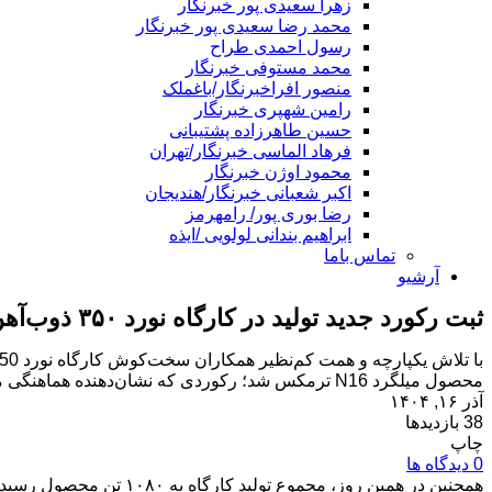
زهرا سعیدی پور خبرنگار
محمد رضا سعیدی پور خبرنگار
رسول احمدی طراح
محمد مستوفی خبرنگار
منصور افراخبرنگار/باغملک
رامین شهپری خبرنگار
حسین طاهرزاده پشتیبانی
فرهاد الماسی خبرنگار/تهران
محمود اوژن خبرنگار
اکبر شعبانی خبرنگار/هندیجان
رضا بوری پور/ رامهرمز
ابراهیم بندانی لولویی /ایذه
تماس باما
آرشیو
ثبت رکورد جدید تولید در کارگاه نورد ۳۵۰ ذوب‌آهن اصفهان
محصول میلگرد N16 ترمکس شد؛ رکوردی که نشان‌دهنده هماهنگی مطلوب، بهبود فرآیندها و پایداری تجهیزات است.
آذر ۱۶, ۱۴۰۴
38 بازدیدها
چاپ
0 دیدگاه ها
همچنین در همین روز، مجموع تولید کارگاه به ۱۰۸۰ تن محصول رسید که این رقم، عملکرد روزانه نورد ۳۵۰ را در سطحی قابل‌توجه ارتقا داد.