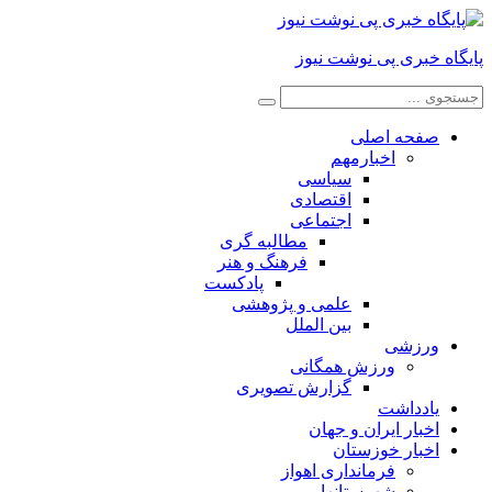
پایگاه خبری پی نوشت نیوز
صفحه اصلی
اخبارمهم
سیاسی
اقتصادی
اجتماعی
مطالبه گری
فرهنگ و هنر
پادکست
علمی و پژوهشی
بین الملل
ورزشی
ورزش همگانی
گزارش تصویری
یادداشت
اخبار ایران و جهان
اخبار خوزستان
فرمانداری اهواز
شهرستانها