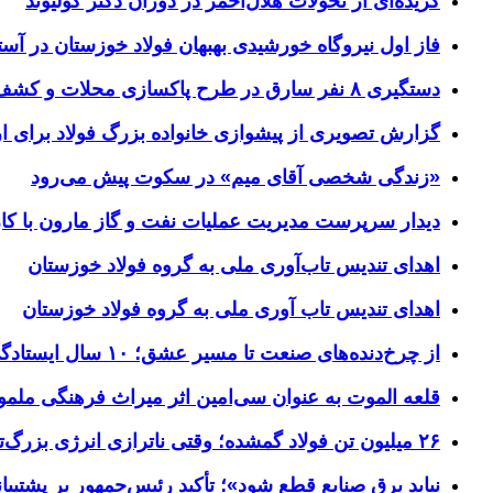
گزیده‌ای از تحولات هلال‌احمر در دوران دکتر کولیوند
فاز اول نیروگاه خورشیدی بهبهان فولاد خوزستان در آستا
دستگیری ۸ نفر سارق در طرح پاکسازی محلات و کشف ۱۷ فقره سرقت
گزارش تصویری از پیشوازی خانواده بزرگ فولاد برای 
«زندگی شخصی آقای میم» در سکوت پیش می‌رود
دیدار سرپرست مدیریت عملیات نفت و گاز مارون با کار
اهدای تندیس تاب‌آوری ملی به گروه فولاد خوزستان
اهدای تندیس تاب آوری ملی به گروه فولاد خوزستان
از چرخ‌دنده‌های صنعت تا مسیر عشق؛ ۱۰ سال ایستادگی فولاد خوزستان در مرز چذابه
قلعه الموت به عنوان سی‌امین اثر میراث‌ فرهنگی ملم
۲۶ میلیون تن فولاد گمشده؛ وقتی ناترازی انرژی بزرگ‌ترین مانع تولید می‌شود
نباید برق صنایع قطع شود»؛ تأکید رئیس‌جمهور بر پشتیبانی