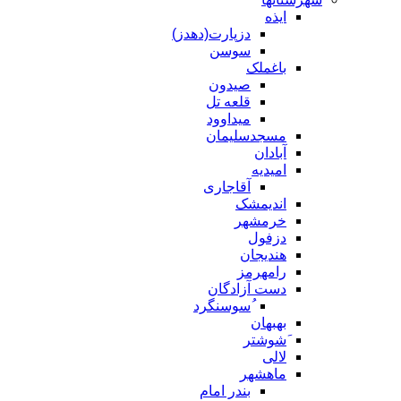
ایذه
دزپارت(دهدز)
سوسن
باغملک
صیدون
قلعه تل
میداوود
مسجدسلیمان
آبادان
امیدیه
آقاجاری
اندیمشک
خرمشهر
دزفول
هندیجان
رامهرمز
دست آزادگان
ُسوسنگرد
بهبهان
َشوشتر
لالی
ماهشهر
بندر امام