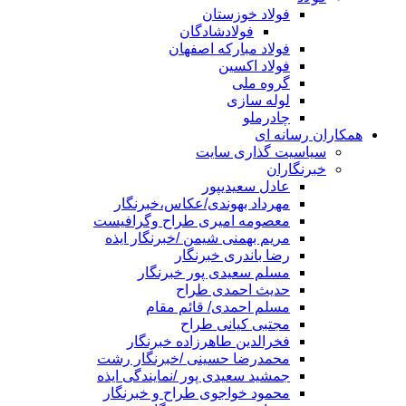
فولاد خوزستان
فولادشادگان
فولاد مبارکه اصفهان
فولاد اکسین
گروه ملی
لوله سازی
چادرملو
همکاران رسانه ای
سیاسیت گذاری سایت
خبرنگاران
عادل سعیدیپور
مهرداد بهوندی/عکاس،خبرنگار
معصومه امیری طراح وگرافیست
مریم بهمنی شیمن /خبرنگار ایذه
رضا باندری خبرنگار
مسلم سعیدی پور خبرنگار
حدیث احمدی طراح
مسلم احمدی/ قائم مقام
مجتبی کیانی طراح
فخرالدین طاهرزاده خبرنگار
محمدرضا حسینی /خبرنگار رشت
جمشید سعیدی پور /نمایندگی ایذه
محمود خواجوی طراح و خبرنگار