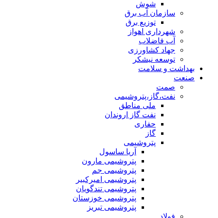
شوش
سازمان آب برق
توزیع برق
شهرداری اهواز
آب فاضلاب
جهاد کشاورزی
توسعه نیشکر
بهداشت و سلامت
صنعت
صمت
نفت،گاز،پتروشیمی
ملی مناطق
نفت گاز اروندان
حفاری
گاز
پتروشیمی
آریا ساسول
پتروشیمی مارون
پتروشیمی جم
پتروشیمی امیرکبیر
پتروشیمی تندگویان
پتروشیمی خوزستان
پتروشیمی تبریز
فولاد