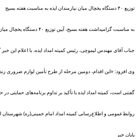
توزیع ۴۰ دستگاه یخچال میان نیازمندان ایذه به مناسبت هفته بسیج
به مناسبت گرامیداشت هفته بسیج، آیین توزیع ۴۰ دستگاه یخچال میان خانواده‌های نیازمند تحت حمایت کمیته امداد امام خمینی(ره) شهرستان ایذه برگزار شد.
جناب آقای مهندس لیموچی، رئیس کمیته امداد ایذه، با اعلام این خبر 
وی افزود: «این اقدام، دومین مرحله از طرح تأمین لوازم ضروری زندگی برای مددجویان است و در مرحله 
گفتنی است، کمیته امداد ایذه با تأکید بر تداوم برنامه‌های حمایتی در ح
روابط‌عمومی و اطلاع‌رسانی کمیته امداد امام خمینی(ره) شهرستان ای
پایان خبر