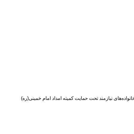
بت هفته بسیج به مناسبت گرامیداشت هفته بسیج، آیین توزیع ۴۰ دستگاه یخچال میان خانواده‌های نیازمند تحت حمایت کمیته امداد امام خمینی(ره)