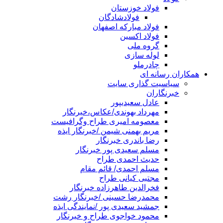
فولاد خوزستان
فولادشادگان
فولاد مبارکه اصفهان
فولاد اکسین
گروه ملی
لوله سازی
چادرملو
همکاران رسانه ای
سیاسیت گذاری سایت
خبرنگاران
عادل سعیدیپور
مهرداد بهوندی/عکاس،خبرنگار
معصومه امیری طراح وگرافیست
مریم بهمنی شیمن /خبرنگار ایذه
رضا باندری خبرنگار
مسلم سعیدی پور خبرنگار
حدیث احمدی طراح
مسلم احمدی/ قائم مقام
مجتبی کیانی طراح
فخرالدین طاهرزاده خبرنگار
محمدرضا حسینی /خبرنگار رشت
جمشید سعیدی پور /نمایندگی ایذه
محمود خواجوی طراح و خبرنگار