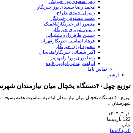
زهرا سعیدی پور خبرنگار
محمد رضا سعیدی پور خبرنگار
رسول احمدی طراح
محمد مستوفی خبرنگار
منصور افراخبرنگار/باغملک
رامین شهپری خبرنگار
حسین طاهرزاده پشتیبانی
فرهاد الماسی خبرنگار/تهران
محمود اوژن خبرنگار
اکبر شعبانی خبرنگار/هندیجان
رضا بوری پور/ رامهرمز
ابراهیم بندانی لولویی /ایذه
تماس باما
آرشیو
توزیع چهل۴۰دستگاه یخچال میان نیازمندان شهرستان ایذه به مناسبت هفته بسیج
شهرستان...
آذر ۴, ۱۴۰۴
122 بازدیدها
چاپ
0 دیدگاه ها