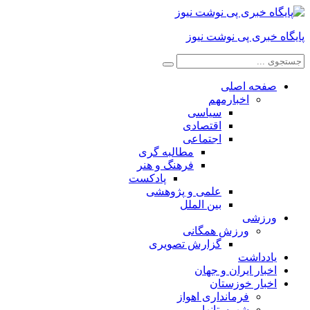
پایگاه خبری پی نوشت نیوز
صفحه اصلی
اخبارمهم
سیاسی
اقتصادی
اجتماعی
مطالبه گری
فرهنگ و هنر
پادکست
علمی و پژوهشی
بین الملل
ورزشی
ورزش همگانی
گزارش تصویری
یادداشت
اخبار ایران و جهان
اخبار خوزستان
فرمانداری اهواز
شهرستانها