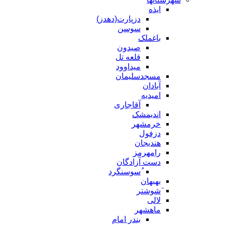
ایذه
دزپارت(دهدز)
سوسن
باغملک
صیدون
قلعه تل
میداوود
مسجدسلیمان
آبادان
امیدیه
آقاجاری
اندیمشک
خرمشهر
دزفول
هندیجان
رامهرمز
دست آزادگان
ُسوسنگرد
بهبهان
َشوشتر
لالی
ماهشهر
بندر امام