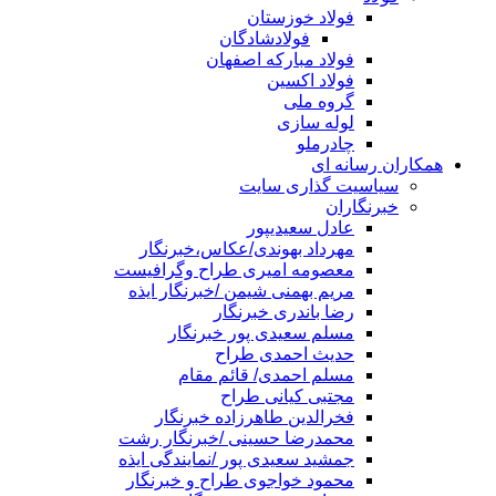
فولاد خوزستان
فولادشادگان
فولاد مبارکه اصفهان
فولاد اکسین
گروه ملی
لوله سازی
چادرملو
همکاران رسانه ای
سیاسیت گذاری سایت
خبرنگاران
عادل سعیدیپور
مهرداد بهوندی/عکاس،خبرنگار
معصومه امیری طراح وگرافیست
مریم بهمنی شیمن /خبرنگار ایذه
رضا باندری خبرنگار
مسلم سعیدی پور خبرنگار
حدیث احمدی طراح
مسلم احمدی/ قائم مقام
مجتبی کیانی طراح
فخرالدین طاهرزاده خبرنگار
محمدرضا حسینی /خبرنگار رشت
جمشید سعیدی پور /نمایندگی ایذه
محمود خواجوی طراح و خبرنگار