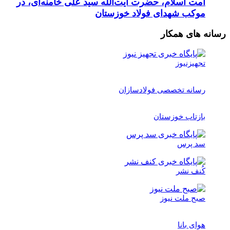
امت اسلام، حضرت آیت‌الله سید علی خامنه‌ای، در
موکب شهدای فولاد خوزستان
رسانه های همکار
تجهیزنیوز
رسانه تخصصی فولادسازان
بازتاب خوزستان
سد پرس
کُنف نشر
صبح ملت نیوز
هوای بانا