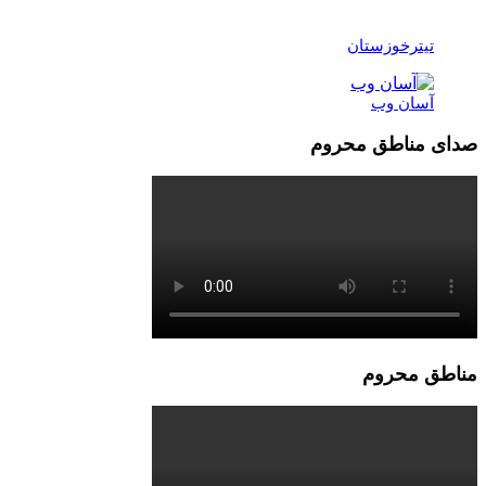
تیترخوزستان
آسان وب
صدای مناطق محروم
مناطق محروم