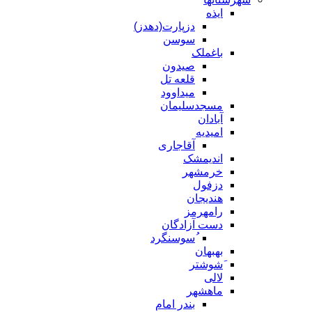
ایذه
دزپارت(دهدز)
سوسن
باغملک
صیدون
قلعه تل
میداوود
مسجدسلیمان
آبادان
امیدیه
آقاجاری
اندیمشک
خرمشهر
دزفول
هندیجان
رامهرمز
دست آزادگان
ُسوسنگرد
بهبهان
َشوشتر
لالی
ماهشهر
بندر امام