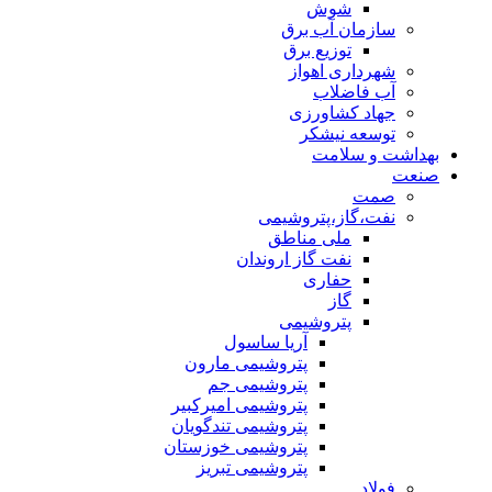
شوش
سازمان آب برق
توزیع برق
شهرداری اهواز
آب فاضلاب
جهاد کشاورزی
توسعه نیشکر
بهداشت و سلامت
صنعت
صمت
نفت،گاز،پتروشیمی
ملی مناطق
نفت گاز اروندان
حفاری
گاز
پتروشیمی
آریا ساسول
پتروشیمی مارون
پتروشیمی جم
پتروشیمی امیرکبیر
پتروشیمی تندگویان
پتروشیمی خوزستان
پتروشیمی تبریز
فولاد