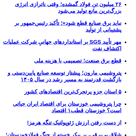
۲۶ میلیون تن فولاد گمشده؛ وقتی ناترازی انرژی
بزرگ‌ترین مانع تولید می‌شود
نباید برق صنایع قطع شود»؛ تأکید رئیس‌جمهور بر
پشتیبانی از تولید
مهر تأیید SGS بر استانداردهای جهانیِ شرکت عملیات
اکتشاف نفت
قطع برق صنعت؛ تصمیمی با هزینه ملی
پتروشیمی مارون؛ پیشتاز توسعه صنایع پایین‌دستی و
بازگشت قدرتمند به مسیر رشد در سال ۱۴۰۵
۵ استان جزو پرتحرک‌ترین اقتصاد‌های کشور
چرا پتروشیمی خوزستان برای اقتصاد ایران حیاتی
است؟ خوزستان قطب۱ اقتصاد
از دست رفتن ارزش ژئوپولتیک تنگه هرمز!
شلاق‌ بی‌برقی، بر پیکر خسته‌ از جنگ فولادخوزستان؛