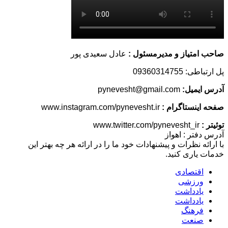
صاحب امتیاز و مدیرمسئول :
عادل سعیدی پور
پل ارتباطی: 09360314755
آدرس ایمیل:
pynevesht@gmail.com
صفحه اینستاگرام :
www.instagram.com/pynevesht.ir
توئیتر :
www.twitter.com/pynevesht_ir
آدرس دفتر : اهواز
با ارائه نظرات و پیشنهادات خود ما را در ارائه هر چه بهتر این
خدمات یاری کنید.
اقتصادی
ورزشی
یادداشت
یادداشت
فرهنگ
صنعت