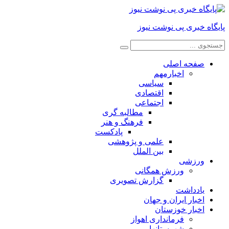
پایگاه خبری پی نوشت نیوز
صفحه اصلی
اخبارمهم
سیاسی
اقتصادی
اجتماعی
مطالبه گری
فرهنگ و هنر
پادکست
علمی و پژوهشی
بین الملل
ورزشی
ورزش همگانی
گزارش تصویری
یادداشت
اخبار ایران و جهان
اخبار خوزستان
فرمانداری اهواز
شهرستانها