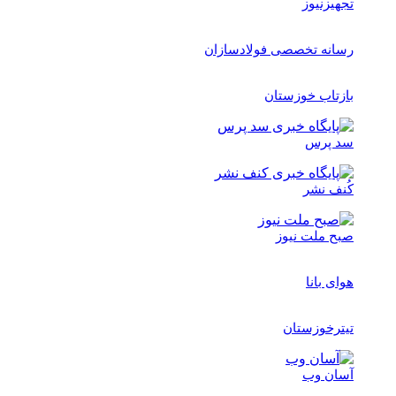
تجهیزنیوز
رسانه تخصصی فولادسازان
بازتاب خوزستان
سد پرس
کُنف نشر
صبح ملت نیوز
هوای بانا
تیترخوزستان
آسان وب