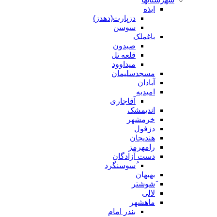
ایذه
دزپارت(دهدز)
سوسن
باغملک
صیدون
قلعه تل
میداوود
مسجدسلیمان
آبادان
امیدیه
آقاجاری
اندیمشک
خرمشهر
دزفول
هندیجان
رامهرمز
دست آزادگان
ُسوسنگرد
بهبهان
َشوشتر
لالی
ماهشهر
بندر امام