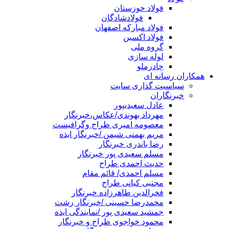
فولاد خوزستان
فولادشادگان
فولاد مبارکه اصفهان
فولاد اکسین
گروه ملی
لوله سازی
چادرملو
همکاران رسانه ای
سیاسیت گذاری سایت
خبرنگاران
عادل سعیدیپور
مهرداد بهوندی/عکاس،خبرنگار
معصومه امیری طراح وگرافیست
مریم بهمنی شیمن /خبرنگار ایذه
رضا باندری خبرنگار
مسلم سعیدی پور خبرنگار
حدیث احمدی طراح
مسلم احمدی/ قائم مقام
مجتبی کیانی طراح
فخرالدین طاهرزاده خبرنگار
محمدرضا حسینی /خبرنگار رشت
جمشید سعیدی پور /نمایندگی ایذه
محمود خواجوی طراح و خبرنگار