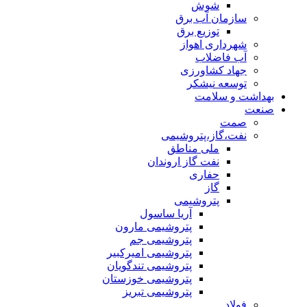
شوش
سازمان آب برق
توزیع برق
شهرداری اهواز
آب فاضلاب
جهاد کشاورزی
توسعه نیشکر
بهداشت و سلامت
صنعت
صمت
نفت،گاز،پتروشیمی
ملی مناطق
نفت گاز اروندان
حفاری
گاز
پتروشیمی
آریا ساسول
پتروشیمی مارون
پتروشیمی جم
پتروشیمی امیرکبیر
پتروشیمی تندگویان
پتروشیمی خوزستان
پتروشیمی تبریز
فولاد