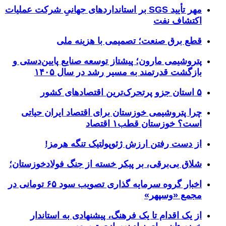
مهر تأیید SGS بر استانداردهای جهانیِ شرکت عملیات
اکتشاف نفت
قطع برق صنعت؛ تصمیمی با هزینه ملی
پتروشیمی مارون؛ پیشتاز توسعه صنایع پایین‌دستی و
بازگشت قدرتمند به مسیر رشد در سال ۱۴۰۵
۵ استان جزو پرتحرک‌ترین اقتصاد‌های کشور
چرا پتروشیمی خوزستان برای اقتصاد ایران حیاتی
است؟ خوزستان قطب۱ اقتصاد
از دست رفتن ارزش ژئوپولتیک تنگه هرمز!
شلاق‌ بی‌برقی، بر پیکر خسته‌ از جنگ فولادخوزستان؛
اخبار گروه سرمایه گذاری تصویب سود ۶۵ تومانی در
مجمع «وسپهر»
از یک اقدام تا یک فرهنگ، پیشنهادی به استاندار