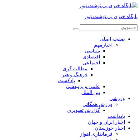
پایگاه خبری پی نوشت نیوز
صفحه اصلی
اخبارمهم
سیاسی
اقتصادی
اجتماعی
مطالبه گری
فرهنگ و هنر
پادکست
علمی و پژوهشی
بین الملل
ورزشی
ورزش همگانی
گزارش تصویری
یادداشت
اخبار ایران و جهان
اخبار خوزستان
فرمانداری اهواز
شهرستانها