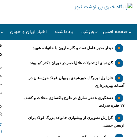
صفحه اصلی
ورزشی
یادداشت
اخبار ایران و جهان
م
دیدار مدیر عامل نفت و گاز مارون با خانواده شهید
د
گزیده‌ای از تحولات هلال‌احمر در دوران دکتر کولیوند
م
م
فاز اول نیروگاه خورشیدی بهبهان فولاد خوزستان در
آستانه بهره‌برداری
ش
دستگیری ۸ نفر سارق در طرح پاکسازی محلات و کشف
شه
۱۷ فقره سرقت
53 ب
گزارش تصویری از پیشوازی خانواده بزرگ فولاد برای
چ
اربعین حسنی
0 دیدگا