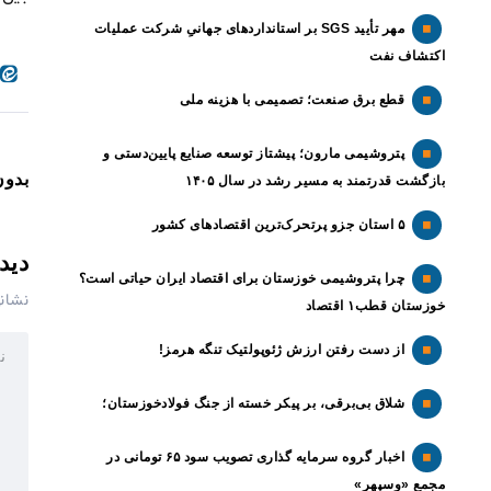
مهر تأیید SGS بر استانداردهای جهانیِ شرکت عملیات
اکتشاف نفت
قطع برق صنعت؛ تصمیمی با هزینه ملی
پتروشیمی مارون؛ پیشتاز توسعه صنایع پایین‌دستی و
بدون
بازگشت قدرتمند به مسیر رشد در سال ۱۴۰۵
۵ استان جزو پرتحرک‌ترین اقتصاد‌های کشور
دید
چرا پتروشیمی خوزستان برای اقتصاد ایران حیاتی است؟
نشان
خوزستان قطب۱ اقتصاد
از دست رفتن ارزش ژئوپولتیک تنگه هرمز!
شلاق‌ بی‌برقی، بر پیکر خسته‌ از جنگ فولادخوزستان؛
اخبار گروه سرمایه گذاری تصویب سود ۶۵ تومانی در
مجمع «وسپهر»