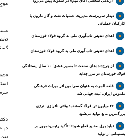
«زندگی شخصی آقای میم» در سکوت پیش می‌رود
موج 
دیدار سرپرست مدیریت عملیات نفت و گاز مارون با
کارکنان عملیاتی
اهدای تندیس تاب‌آوری ملی به گروه فولاد خوزستان
تخصص
گستر
اهدای تندیس تاب آوری ملی به گروه فولاد خوزستان
از چرخ‌دنده‌های صنعت تا مسیر عشق؛ ۱۰ سال ایستادگی
فولاد خوزستان در مرز چذابه
«هم‌
استق
قلعه الموت به عنوان سی‌امین اثر میراث‌ فرهنگی
سرما
ملموس ایران، ثبت جهانی شد
۲۶ میلیون تن فولاد گمشده؛ وقتی ناترازی انرژی
بزرگ‌ترین مانع تولید می‌شود
دکتر
نباید برق صنایع قطع شود»؛ تأکید رئیس‌جمهور بر
در ح
پشتیبانی از تولید
بین‌