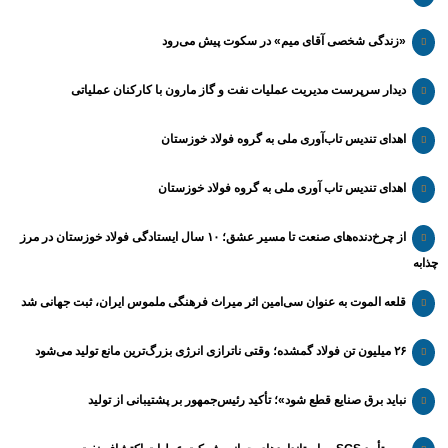
«زندگی شخصی آقای میم» در سکوت پیش می‌رود
دیدار سرپرست مدیریت عملیات نفت و گاز مارون با کارکنان عملیاتی
اهدای تندیس تاب‌آوری ملی به گروه فولاد خوزستان
اهدای تندیس تاب آوری ملی به گروه فولاد خوزستان
از چرخ‌دنده‌های صنعت تا مسیر عشق؛ ۱۰ سال ایستادگی فولاد خوزستان در مرز
چذابه
قلعه الموت به عنوان سی‌امین اثر میراث‌ فرهنگی ملموس ایران، ثبت جهانی شد
۲۶ میلیون تن فولاد گمشده؛ وقتی ناترازی انرژی بزرگ‌ترین مانع تولید می‌شود
نباید برق صنایع قطع شود»؛ تأکید رئیس‌جمهور بر پشتیبانی از تولید