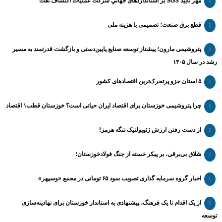
مهر تأیید SGS بر استانداردهای جهانیِ شرکت عملیات اکتشاف نفت
قطع برق صنعت؛ تصمیمی با هزینه ملی
پتروشیمی مارون؛ پیشتاز توسعه صنایع پایین‌دستی و بازگشت قدرتمند به مسیر
رشد در سال ۱۴۰۵
۵ استان جزو پرتحرک‌ترین اقتصاد‌های کشور
چرا پتروشیمی خوزستان برای اقتصاد ایران حیاتی است؟ خوزستان قطب۱ اقتصاد
از دست رفتن ارزش ژئوپولتیک تنگه هرمز!
شلاق‌ بی‌برقی، بر پیکر خسته‌ از جنگ فولادخوزستان؛
اخبار گروه سرمایه گذاری تصویب سود ۶۵ تومانی در مجمع «وسپهر»
از یک اقدام تا یک فرهنگ، پیشنهادی به استاندار خوزستان برای نهادینه‌سازی
توسعه