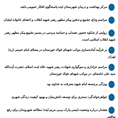
مرکز بهداشت و درمان شهرستان ایذه پاسخگوی افکار عمومی باشد
مراسم وداع، تشییع و تدفین پیکر مطهر رهبر شهید انقلاب و اعضای خانواده ایشان
روایتی از شکوه حضور، همدلی و حماسه مردمی در مسیر تشییع پیکر مطهر رهبر
شهید انقلاب اسلامی است.
بر فرآیند آماده‌سازی موکب شهدای فولاد خوزستان در مصلای امام خمینی (ره)
تهران
مراسم عزاداری و سوگواری شهادت رهبر شهید، قائد امت اسلام، حضرت آیت‌الله
سید علی خامنه‌ای، در موکب شهدای فولاد خوزستان
ویژگی برجسته امام شهید معرفت به خداوند بود
خواهرخواندگی؛ بستری برای توسعه دانش‌بنیان و بهبود کیفیت زندگی شهری
هشدار درباره وضعیت ایمنی پارک بی‌بی مریم ایذه؛ مطالبه شهروندان برای رفع
نواقص