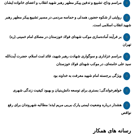
مراسم وداع، تشییع و تدفین پیکر مطهر رهبر شهید انقلاب و اعضای خانواده ایشان
روایتی از شکوه حضور، همدلی و حماسه مردمی در مسیر تشییع پیکر مطهر رهبر
شهید انقلاب اسلامی است.
بر فرآیند آماده‌سازی موکب شهدای فولاد خوزستان در مصلای امام خمینی (ره)
تهران
مراسم عزاداری و سوگواری شهادت رهبر شهید، قائد امت اسلام، حضرت آیت‌الله
سید علی خامنه‌ای، در موکب شهدای فولاد خوزستان
ویژگی برجسته امام شهید معرفت به خداوند بود
خواهرخواندگی؛ بستری برای توسعه دانش‌بنیان و بهبود کیفیت زندگی شهری
هشدار درباره وضعیت ایمنی پارک بی‌بی مریم ایذه؛ مطالبه شهروندان برای رفع
نواقص
رسانه های همکار