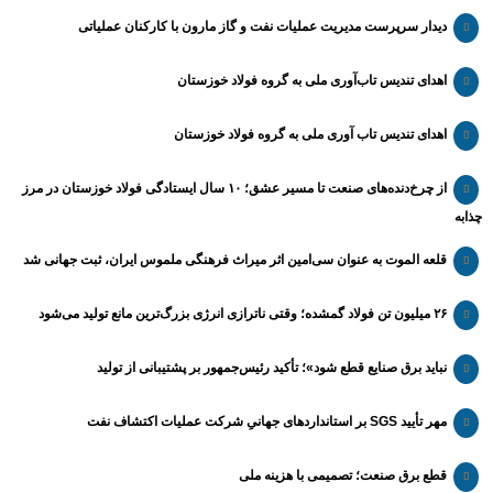
دیدار سرپرست مدیریت عملیات نفت و گاز مارون با کارکنان عملیاتی
اهدای تندیس تاب‌آوری ملی به گروه فولاد خوزستان
اهدای تندیس تاب آوری ملی به گروه فولاد خوزستان
از چرخ‌دنده‌های صنعت تا مسیر عشق؛ ۱۰ سال ایستادگی فولاد خوزستان در مرز
چذابه
قلعه الموت به عنوان سی‌امین اثر میراث‌ فرهنگی ملموس ایران، ثبت جهانی شد
۲۶ میلیون تن فولاد گمشده؛ وقتی ناترازی انرژی بزرگ‌ترین مانع تولید می‌شود
نباید برق صنایع قطع شود»؛ تأکید رئیس‌جمهور بر پشتیبانی از تولید
مهر تأیید SGS بر استانداردهای جهانیِ شرکت عملیات اکتشاف نفت
قطع برق صنعت؛ تصمیمی با هزینه ملی