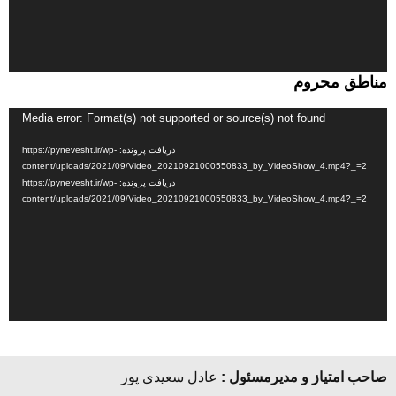
مناطق محروم
نمایشگر
Media error: Format(s) not supported or source(s) not found
ویدیو
دریافت پرونده: https://pynevesht.ir/wp-
content/uploads/2021/09/Video_20210921000550833_by_VideoShow_4.mp4?_=2
دریافت پرونده: https://pynevesht.ir/wp-
content/uploads/2021/09/Video_20210921000550833_by_VideoShow_4.mp4?_=2
صاحب امتیاز و مدیرمسئول :
عادل سعیدی پور