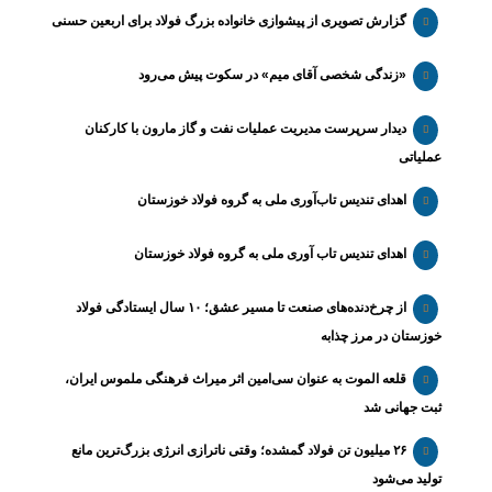
گزارش تصویری از پیشوازی خانواده بزرگ فولاد برای اربعین حسنی
«زندگی شخصی آقای میم» در سکوت پیش می‌رود
دیدار سرپرست مدیریت عملیات نفت و گاز مارون با کارکنان
عملیاتی
اهدای تندیس تاب‌آوری ملی به گروه فولاد خوزستان
اهدای تندیس تاب آوری ملی به گروه فولاد خوزستان
از چرخ‌دنده‌های صنعت تا مسیر عشق؛ ۱۰ سال ایستادگی فولاد
خوزستان در مرز چذابه
قلعه الموت به عنوان سی‌امین اثر میراث‌ فرهنگی ملموس ایران،
ثبت جهانی شد
۲۶ میلیون تن فولاد گمشده؛ وقتی ناترازی انرژی بزرگ‌ترین مانع
تولید می‌شود