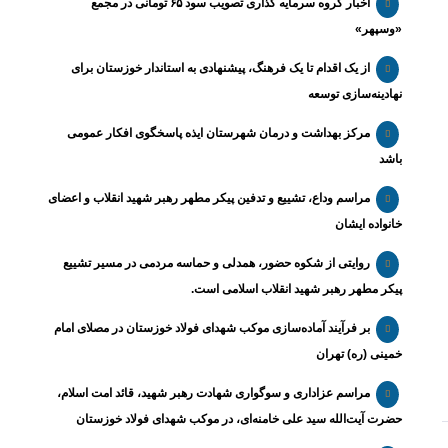
اخبار گروه سرمایه گذاری تصویب سود ۶۵ تومانی در مجمع
«وسپهر»
از یک اقدام تا یک فرهنگ، پیشنهادی به استاندار خوزستان برای
نهادینه‌سازی توسعه
مرکز بهداشت و درمان شهرستان ایذه پاسخگوی افکار عمومی
باشد
مراسم وداع، تشییع و تدفین پیکر مطهر رهبر شهید انقلاب و اعضای
خانواده ایشان
روایتی از شکوه حضور، همدلی و حماسه مردمی در مسیر تشییع
پیکر مطهر رهبر شهید انقلاب اسلامی است.
بر فرآیند آماده‌سازی موکب شهدای فولاد خوزستان در مصلای امام
خمینی (ره) تهران
مراسم عزاداری و سوگواری شهادت رهبر شهید، قائد امت اسلام،
حضرت آیت‌الله سید علی خامنه‌ای، در موکب شهدای فولاد خوزستان