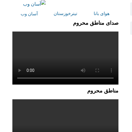
هوای بانا
تیترخوزستان
آسان وب
صدای مناطق محروم
مناطق محروم