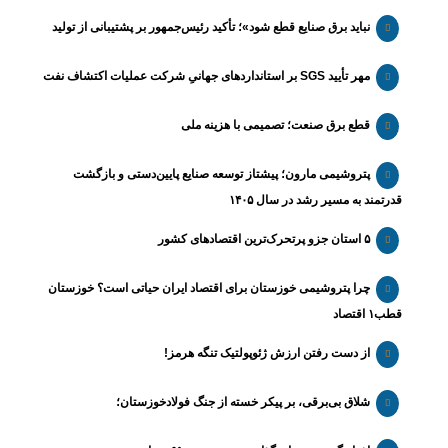
نباید برق صنایع قطع شود»؛ تأکید رئیس‌جمهور بر پشتیبانی از تولید
مهر تأیید SGS بر استانداردهای جهانیِ شرکت عملیات اکتشاف نفت
قطع برق صنعت؛ تصمیمی با هزینه ملی
پتروشیمی مارون؛ پیشتاز توسعه صنایع پایین‌دستی و بازگشت
قدرتمند به مسیر رشد در سال ۱۴۰۵
۵ استان جزو پرتحرک‌ترین اقتصاد‌های کشور
چرا پتروشیمی خوزستان برای اقتصاد ایران حیاتی است؟ خوزستان
قطب۱ اقتصاد
از دست رفتن ارزش ژئوپولتیک تنگه هرمز!
شلاق‌ بی‌برقی، بر پیکر خسته‌ از جنگ فولادخوزستان؛