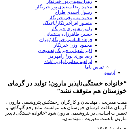
زهرا سعیدی پور خبرنگار
محمد رضا سعیدی پور خبرنگار
رسول احمدی طراح
محمد مستوفی خبرنگار
منصور افراخبرنگار/باغملک
رامین شهپری خبرنگار
حسین طاهرزاده پشتیبانی
فرهاد الماسی خبرنگار/تهران
محمود اوژن خبرنگار
اکبر شعبانی خبرنگار/هندیجان
رضا بوری پور/ رامهرمز
ابراهیم بندانی لولویی /ایذه
تماس باما
آرشیو
“خانواده خستگی‌ناپذیر مارون؛ تولید در گرمای
خوزستان هم متوقف نشد”
همت مدیریت ، مهندسان و کارگران زحمتکش پتروشیمی مارون ،
گرمای طاقت فرسای خوزستان هم نتوانست مانع رفع گلوگاهها و
تعمیرات اساسی در پتروشیمی مارون شود *خانواده خستگی ناپذیر
مارون با همت مدیریت ، مهندسان...
خرداد ۱۰, ۱۴۰۴