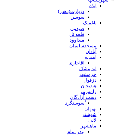
ایذه
دزپارت(دهدز)
سوسن
باغملک
صیدون
قلعه تل
میداوود
مسجدسلیمان
آبادان
امیدیه
آقاجاری
اندیمشک
خرمشهر
دزفول
هندیجان
رامهرمز
دست آزادگان
ُسوسنگرد
بهبهان
َشوشتر
لالی
ماهشهر
بندر امام