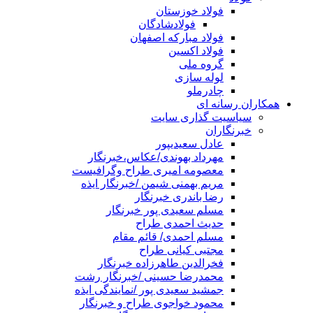
فولاد خوزستان
فولادشادگان
فولاد مبارکه اصفهان
فولاد اکسین
گروه ملی
لوله سازی
چادرملو
همکاران رسانه ای
سیاسیت گذاری سایت
خبرنگاران
عادل سعیدیپور
مهرداد بهوندی/عکاس،خبرنگار
معصومه امیری طراح وگرافیست
مریم بهمنی شیمن /خبرنگار ایذه
رضا باندری خبرنگار
مسلم سعیدی پور خبرنگار
حدیث احمدی طراح
مسلم احمدی/ قائم مقام
مجتبی کیانی طراح
فخرالدین طاهرزاده خبرنگار
محمدرضا حسینی /خبرنگار رشت
جمشید سعیدی پور /نمایندگی ایذه
محمود خواجوی طراح و خبرنگار