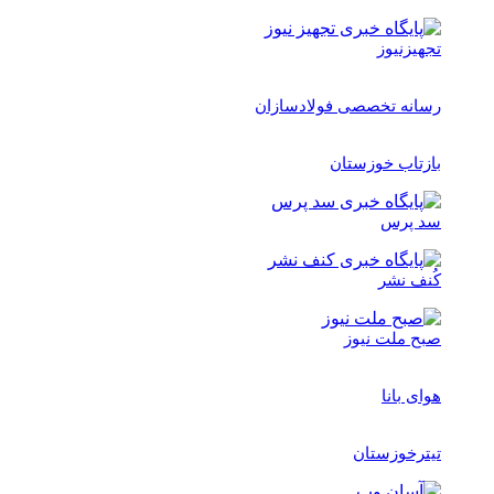
تجهیزنیوز
رسانه تخصصی فولادسازان
بازتاب خوزستان
سد پرس
کُنف نشر
صبح ملت نیوز
هوای بانا
تیترخوزستان