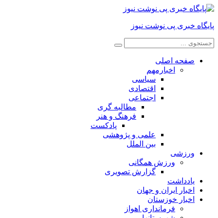
پایگاه خبری پی نوشت نیوز
صفحه اصلی
اخبارمهم
سیاسی
اقتصادی
اجتماعی
مطالبه گری
فرهنگ و هنر
پادکست
علمی و پژوهشی
بین الملل
ورزشی
ورزش همگانی
گزارش تصویری
یادداشت
اخبار ایران و جهان
اخبار خوزستان
فرمانداری اهواز
شهرستانها