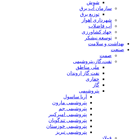
شوش
سازمان آب برق
توزیع برق
شهرداری اهواز
آب فاضلاب
جهاد کشاورزی
توسعه نیشکر
بهداشت و سلامت
صنعت
صمت
نفت،گاز،پتروشیمی
ملی مناطق
نفت گاز اروندان
حفاری
گاز
پتروشیمی
آریا ساسول
پتروشیمی مارون
پتروشیمی جم
پتروشیمی امیرکبیر
پتروشیمی تندگویان
پتروشیمی خوزستان
پتروشیمی تبریز
فولاد