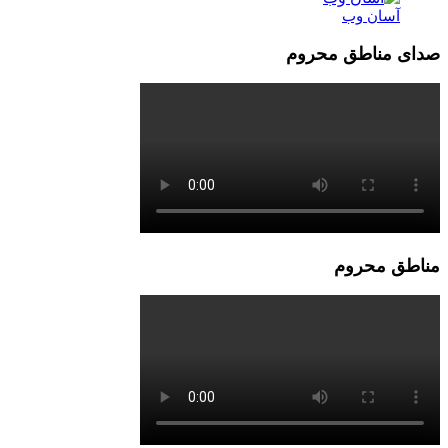
آسان وب
صدای مناطق محروم
مناطق محروم