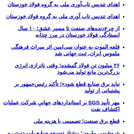
اهدای تندیس تاب‌آوری ملی به گروه فولاد خوزستان
اهدای تندیس تاب آوری ملی به گروه فولاد خوزستان
از چرخ‌دنده‌های صنعت تا مسیر عشق؛ ۱۰ سال
ایستادگی فولاد خوزستان در مرز چذابه
قلعه الموت به عنوان سی‌امین اثر میراث‌ فرهنگی
ملموس ایران، ثبت جهانی شد
۲۶ میلیون تن فولاد گمشده؛ وقتی ناترازی انرژی
بزرگ‌ترین مانع تولید می‌شود
نباید برق صنایع قطع شود»؛ تأکید رئیس‌جمهور بر
پشتیبانی از تولید
مهر تأیید SGS بر استانداردهای جهانیِ شرکت عملیات
اکتشاف نفت
قطع برق صنعت؛ تصمیمی با هزینه ملی
پتروشیمی مارون؛ پیشتاز توسعه صنایع پایین‌دستی و