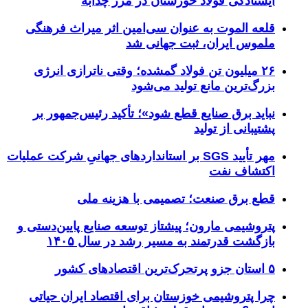
ایستادگی فولاد خوزستان در مرز چذابه
قلعه الموت به عنوان سی‌امین اثر میراث‌ فرهنگی
ملموس ایران، ثبت جهانی شد
۲۶ میلیون تن فولاد گمشده؛ وقتی ناترازی انرژی
بزرگ‌ترین مانع تولید می‌شود
نباید برق صنایع قطع شود»؛ تأکید رئیس‌جمهور بر
پشتیبانی از تولید
مهر تأیید SGS بر استانداردهای جهانیِ شرکت عملیات
اکتشاف نفت
قطع برق صنعت؛ تصمیمی با هزینه ملی
پتروشیمی مارون؛ پیشتاز توسعه صنایع پایین‌دستی و
بازگشت قدرتمند به مسیر رشد در سال ۱۴۰۵
۵ استان جزو پرتحرک‌ترین اقتصاد‌های کشور
چرا پتروشیمی خوزستان برای اقتصاد ایران حیاتی