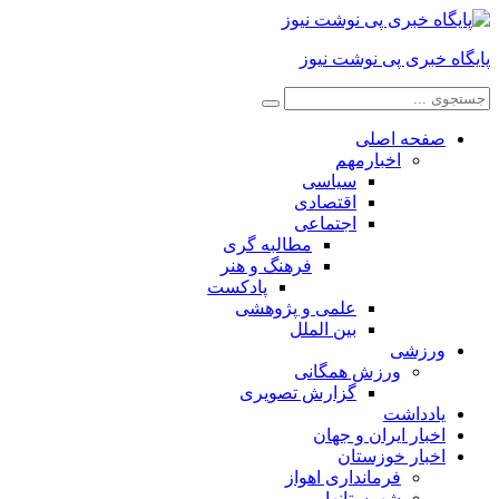
پایگاه خبری پی نوشت نیوز
صفحه اصلی
اخبارمهم
سیاسی
اقتصادی
اجتماعی
مطالبه گری
فرهنگ و هنر
پادکست
علمی و پژوهشی
بین الملل
ورزشی
ورزش همگانی
گزارش تصویری
یادداشت
اخبار ایران و جهان
اخبار خوزستان
فرمانداری اهواز
شهرستانها