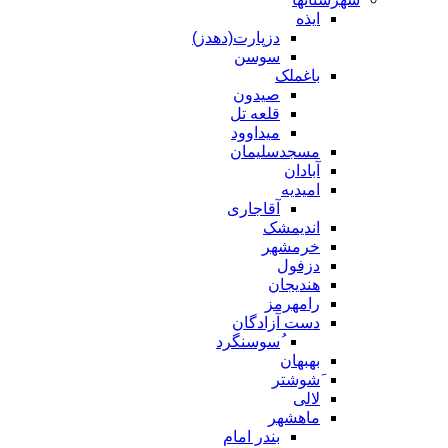
ایذه
دزپارت(دهدز)
سوسن
باغملک
صیدون
قلعه تل
میداوود
مسجدسلیمان
آبادان
امیدیه
آقاجاری
اندیمشک
خرمشهر
دزفول
هندیجان
رامهرمز
دست آزادگان
ُسوسنگرد
بهبهان
َشوشتر
لالی
ماهشهر
بندر امام