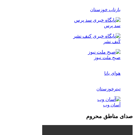
بازتاب خوزستان
سد پرس
کُنف نشر
صبح ملت نیوز
هوای بانا
تیترخوزستان
آسان وب
صدای مناطق محروم