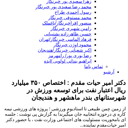
زهرا سعیدی پور خبرنگار
محمد رضا سعیدی پور خبرنگار
رسول احمدی طراح
محمد مستوفی خبرنگار
منصور افراخبرنگار/باغملک
رامین شهپری خبرنگار
حسین طاهرزاده پشتیبانی
فرهاد الماسی خبرنگار/تهران
محمود اوژن خبرنگار
اکبر شعبانی خبرنگار/هندیجان
رضا بوری پور/ رامهرمز
ابراهیم بندانی لولویی /ایذه
تماس باما
آرشیو
دکتر امیر حیات مقدم : اختصاص ۳۵۰ میلیارد
ریال اعتبار نفت برای توسعه ورزش در
شهرستانهای بندر ماهشهر و هندیجان
از زمین چمن طبیعی تا استادیوم ورزشی ؛ پروژه های ورزشی نیمه
کاره ی درحوزه انتخابیه جان میگیرند! به گزارش پی نوشت : جلسه
ای بامحوریت مسئولیت های اجتماعی وزارت نفت ، با حضور دکتر
امیر حیات‌مقدم نماینده...