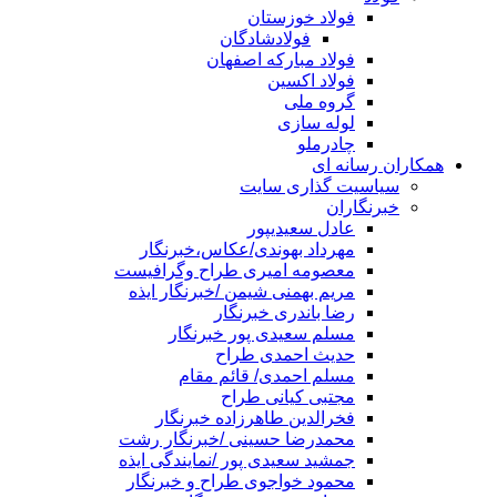
فولاد خوزستان
فولادشادگان
فولاد مبارکه اصفهان
فولاد اکسین
گروه ملی
لوله سازی
چادرملو
همکاران رسانه ای
سیاسیت گذاری سایت
خبرنگاران
عادل سعیدیپور
مهرداد بهوندی/عکاس،خبرنگار
معصومه امیری طراح وگرافیست
مریم بهمنی شیمن /خبرنگار ایذه
رضا باندری خبرنگار
مسلم سعیدی پور خبرنگار
حدیث احمدی طراح
مسلم احمدی/ قائم مقام
مجتبی کیانی طراح
فخرالدین طاهرزاده خبرنگار
محمدرضا حسینی /خبرنگار رشت
جمشید سعیدی پور /نمایندگی ایذه
محمود خواجوی طراح و خبرنگار