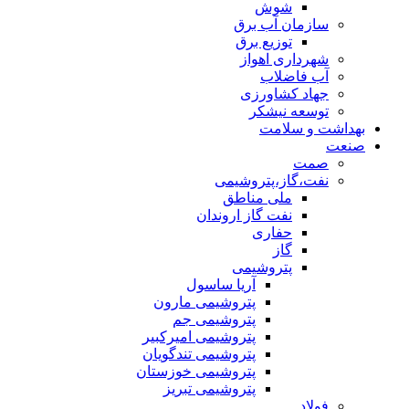
شوش
سازمان آب برق
توزیع برق
شهرداری اهواز
آب فاضلاب
جهاد کشاورزی
توسعه نیشکر
بهداشت و سلامت
صنعت
صمت
نفت،گاز،پتروشیمی
ملی مناطق
نفت گاز اروندان
حفاری
گاز
پتروشیمی
آریا ساسول
پتروشیمی مارون
پتروشیمی جم
پتروشیمی امیرکبیر
پتروشیمی تندگویان
پتروشیمی خوزستان
پتروشیمی تبریز
فولاد