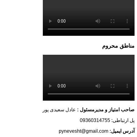
مناطق محروم
صاحب امتیاز و مدیرمسئول :
عادل سعیدی پور
پل ارتباطی: 09360314755
آدرس ایمیل:
pynevesht@gmail.com