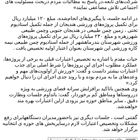
شرکت‌های تابعه،در پاسخ به مطالبات مردم دربحث مسئولیت های
اجتماعی تلاش مضاعفی نمایند»
در ادامه جلسه، با پیگیری‌های انجام‌شده، مبلغ ۱۲۰ میلیارد ریال
برای تکمیل پروژه‌های ورزشی هندیجان از جمله تکمیل استادیوم
تختی ، زمین چمن طبیعی در هندیجان جنوبی وچمن طبیعی
شهرزهره و مبلغ ۲۳۰ میلیارد ریال نیز برای تکمیل پروژه‌های
ورزشی شهرستان بندرماهشهر از جمله استادیوم چمن طبیعی نیمه
کاره ورزشی این شهرستان بعنوان اعتبار اولیه تخصیص یافت .
حیات مقدم با اشاره به تخصیص اعتبارات قبلی به برخی از پروژه‌ها،
عملکرد مطلوب اجرای این پروژه‌ها را شرط اصلی برای جذب
اعتبارات بیشتر دانست و گفت: «ورزش از اولویت‌های مهم و
وعده‌های ما به مردم بوده و با روند جدی اجرای آن را دنبال خواهیم
کرد.»
وی همچنین باتاکید برافزایش سرانه فضای ورزشی به ویژه
درروستاها ومناطق کم برخوردار، گفت: باتداوم جلسات ونظارت
دقیق ، سایر مناطق حوزه نیز بزودی ازاین اعتبارات بهره مند
خواهندشد.
گفتنی است ، جلسات دیگری نیز باحضورمدیران دستگاههابرای رفع
مشکلات وتخصیص اعتبارات لازم درسایربخش های حوزه ی انتخابیه
برگزار خواهد شد.