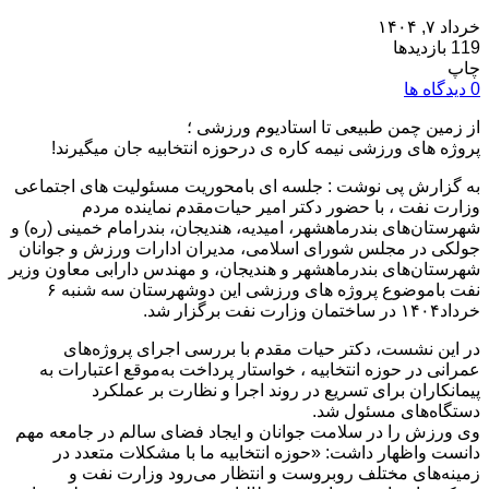
خرداد ۷, ۱۴۰۴
119 بازدیدها
چاپ
0 دیدگاه ها
از زمین چمن طبیعی تا استادیوم ورزشی ؛
پروژه های ورزشی نیمه کاره ی درحوزه انتخابیه جان میگیرند!
به گزارش پی نوشت : جلسه ای بامحوریت مسئولیت های اجتماعی
وزارت نفت ، با حضور دکتر امیر حیات‌مقدم نماینده مردم
شهرستان‌های بندرماهشهر، امیدیه، هندیجان، بندرامام خمینی (ره) و
جولکی در مجلس شورای اسلامی، مدیران ادارات ورزش و جوانان
شهرستان‌های بندرماهشهر و هندیجان، و مهندس دارابی معاون وزیر
نفت باموضوع پروژه های ورزشی این دوشهرستان سه شنبه ۶
خرداد۱۴۰۴ در ساختمان وزارت نفت برگزار شد.
در این نشست، دکتر حیات مقدم با بررسی اجرای پروژه‌های
عمرانی در حوزه انتخابیه ، خواستار پرداخت به‌موقع اعتبارات به
پیمانکاران برای تسریع در روند اجرا و نظارت بر عملکرد
دستگاه‌های مسئول شد.
وی ورزش را در سلامت جوانان و ایجاد فضای سالم در جامعه مهم
دانست واظهار داشت: «حوزه انتخابیه ما با مشکلات متعدد در
زمینه‌های مختلف روبروست و انتظار می‌رود وزارت نفت و