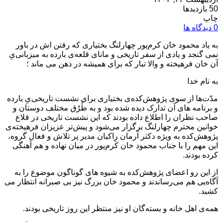
50 بازدیدها
چاپ
0 دیدگاه ها
به یاد محمود خان کرم‌پور چهارلنگ بختیاری که رفتن اش در باور
نمی گنجد و یادی از سفر تاریخی و مانای قلعه‌ی بارده به میزبانی‌یِ
آن خان فرهیخته و والا تبار که برای همیشه در ذهن می ماند ؛
به نام خدا
مدّت‌ها از سوی پژوهش‌کده‌ی بختیاری برای نشست تاریخی‌یِ بارده
و برنامه های آن تدارک دیده شده بود و به طُرُق مختلف دوستان و
صاحب نظران را اطلاع داده بودند که این نشست تاریخی در قلاع
خوانین محترم چهارلنگ برگزار می‌شود و پیش‌‌تر عزیزان فرهیخته‌ی
پژوهش‌کده به ویژه دکتر آرمان راکیان مدیر پر تلاش و فعال گروه،
این مهم را با جناب محمود خان کَرم‌پور در میان نهاده و هم آهنگی
کرده بودند.
از این رو اعضای پژوهش‌کده به شیوه های گوناگون موضوع را به
آگاه‌یی هم می‌رساندند و محمود خان بزرگ نیز بی صبرانه انتظار می
کشید.
همه‌ی اهل خانه و بسته‌گان او نیز منتظر این روز تاریخی بودند.