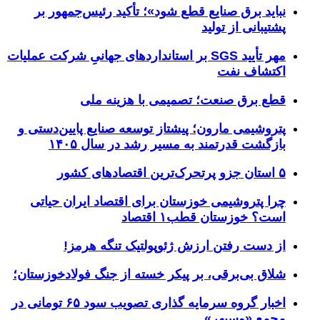
نباید برق صنایع قطع شود»؛ تأکید رئیس‌جمهور بر
پشتیبانی از تولید
مهر تأیید SGS بر استانداردهای جهانیِ شرکت عملیات
اکتشاف نفت
قطع برق صنعت؛ تصمیمی با هزینه ملی
پتروشیمی مارون؛ پیشتاز توسعه صنایع پایین‌دستی و
بازگشت قدرتمند به مسیر رشد در سال ۱۴۰۵
۵ استان جزو پرتحرک‌ترین اقتصاد‌های کشور
چرا پتروشیمی خوزستان برای اقتصاد ایران حیاتی
است؟ خوزستان قطب۱ اقتصاد
از دست رفتن ارزش ژئوپولتیک تنگه هرمز!
شلاق‌ بی‌برقی، بر پیکر خسته‌ از جنگ فولادخوزستان؛
اخبار گروه سرمایه گذاری تصویب سود ۶۵ تومانی در
مجمع «وسپهر»