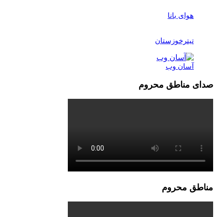
هوای بانا
تیترخوزستان
آسان وب
صدای مناطق محروم
مناطق محروم