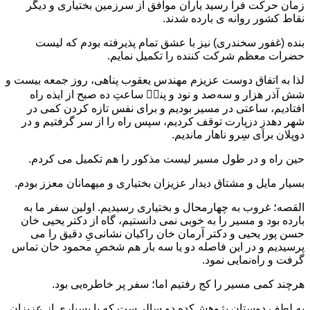
زمان حرکت فرا رسید یاران موافق از سرزمین بختیاری و دیگر
نقاط کشور روانه ی بارده شدند.
بنده (غفور سخندری) نیز با عشق تمام پذیرفته بودم که لیست
حضرات معظم شرکت کننده را تکمیل نمایم.
لذا به اتفاق دوست عزیزم مهندس یعقوب پناهی، روز جمعه بیست و
شش آذر هزار و سه‌صد و نود و پنج٘ ساعتِ ده صبح از ایذه راه
افتادیم، ساعتی در مسیر بودیم و برای نفس تازه کردن کمی در
شهر دهدزِ دزپارت توقف کردیم، سپس راه را از سر گرفتیم و در
دوپلان برای سِرو ناهار ماندیم.
حین راه و در طول مسیر لیست مذکور را هم تکمیل‌ می کردم.
بسیار مایل و مشتاق دیدار عزیزان بختیاری و میهمانان معزز بودم.
القصه؛ غروب به چهارمحال و بختیاری رسیدیم. اولین سفر ما به
بارده بود و مسیر را به خوبی نمی دانستیم، گاه از دکتر یحیی خان
حسن پور یحیی و دکتر آرمان خان راکیان نشانی‌یِ دقیق را می
پرسیدیم و در این فاصله دو یا سه بار هم شخصِ محمود خان تماس
گرفت و راه‌نمایی نمود.
هرچند کمی مسیر را کج رفتیم اما؛ سفر پر خاطره‌یی بود.
به لطف دوستانِ پژوهش‌کده دو سالی‌ست که با بسیاری از عزیزان