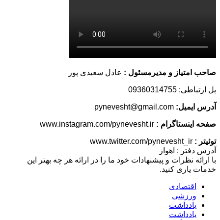
صاحب امتیاز و مدیرمسئول :
عادل سعیدی پور
پل ارتباطی: 09360314755
آدرس ایمیل:
pynevesht@gmail.com
صفحه اینستاگرام :
www.instagram.com/pynevesht.ir
توئیتر :
www.twitter.com/pynevesht_ir
آدرس دفتر : اهواز
با ارائه نظرات و پیشنهادات خود ما را در ارائه هر چه بهتر این
خدمات یاری کنید.
اقتصادی
ورزشی
یادداشت
یادداشت