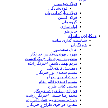
فولاد خوزستان
فولادشادگان
فولاد مبارکه اصفهان
فولاد اکسین
گروه ملی
لوله سازی
چادرملو
همکاران رسانه ای
سیاسیت گذاری سایت
خبرنگاران
عادل سعیدیپور
مهرداد بهوندی/عکاس،خبرنگار
معصومه امیری طراح وگرافیست
مریم بهمنی شیمن /خبرنگار ایذه
رضا باندری خبرنگار
مسلم سعیدی پور خبرنگار
حدیث احمدی طراح
مسلم احمدی/ قائم مقام
مجتبی کیانی طراح
فخرالدین طاهرزاده خبرنگار
محمدرضا حسینی /خبرنگار رشت
جمشید سعیدی پور /نمایندگی ایذه
محمود خواجوی طراح و خبرنگار