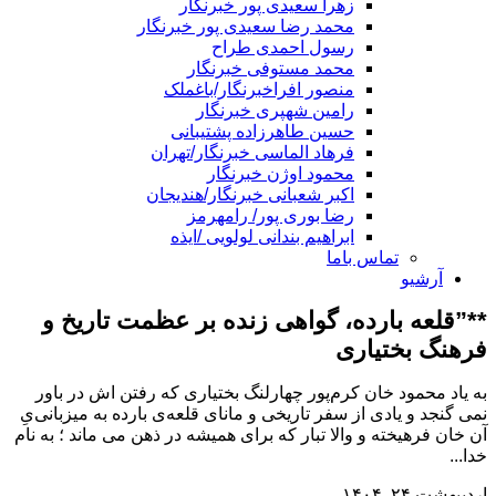
زهرا سعیدی پور خبرنگار
محمد رضا سعیدی پور خبرنگار
رسول احمدی طراح
محمد مستوفی خبرنگار
منصور افراخبرنگار/باغملک
رامین شهپری خبرنگار
حسین طاهرزاده پشتیبانی
فرهاد الماسی خبرنگار/تهران
محمود اوژن خبرنگار
اکبر شعبانی خبرنگار/هندیجان
رضا بوری پور/ رامهرمز
ابراهیم بندانی لولویی /ایذه
تماس باما
آرشیو
**”قلعه بارده، گواهی زنده بر عظمت تاریخ و
فرهنگ بختیاری
به یاد محمود خان کرم‌پور چهارلنگ بختیاری که رفتن اش در باور
نمی گنجد و یادی از سفر تاریخی و مانای قلعه‌ی بارده به میزبانی‌یِ
آن خان فرهیخته و والا تبار که برای همیشه در ذهن می ماند ؛ به نام
خدا...
اردیبهشت ۲۴, ۱۴۰۴