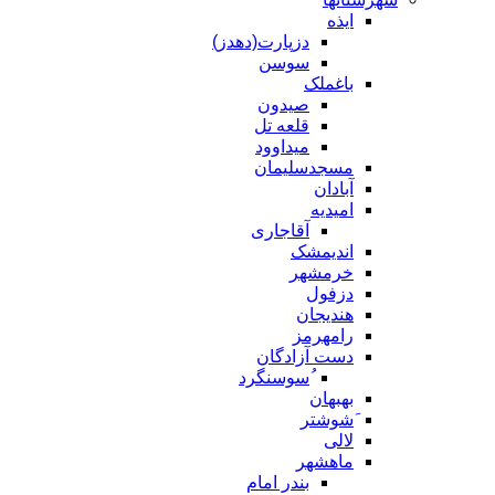
ایذه
دزپارت(دهدز)
سوسن
باغملک
صیدون
قلعه تل
میداوود
مسجدسلیمان
آبادان
امیدیه
آقاجاری
اندیمشک
خرمشهر
دزفول
هندیجان
رامهرمز
دست آزادگان
ُسوسنگرد
بهبهان
َشوشتر
لالی
ماهشهر
بندر امام