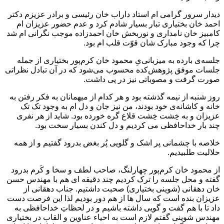
دیدار سرور گرامی ام استاد داراب خان رئیسی و برادر عزیزم دکتر
احمد خان بختیاری تبار بسیار شادم کرد و عدم حضور عزیزان ام
کامبیز خان نامداری و نوربخش خان احمدزاده موجب نگرانی ام شد
چرا که وجود مبارک شان قوّت قلب ام بود.
جلسه‌ی بارده به میزبانی‌یِ محمود خان کرم‌پور بختیاری از جمله
جلسات موفق پژوهش‌کده محسوب می‌شود که در آن تبادل نظراتی
صورت گرفت و مصوباتی نیز در پی داشت.
روز شنبه از نیمه گذشته بود و هر کدام از میهمانان به فکر رفتن به
خانه و کاشانه‌ی خود بودند، من نیز جان و دل ام به وجود تک تک
عزیزان و به خِشت خِشت قلاع گره خورده بود. شاید از هر نفری
چند بار خداحافظی می کردیم و دل کندن بسیار سخت بود.
خلاصه با چشمانی پر اشک و گلویی پُر بغض بدرود گفتیم و از همه
حلالیت طلبیدیم.
از محمود خان کرم‌پور چهارلنگ، صاحب لطف و سخا و کَرم بدرود
گفته و محل جلسه را ترک کردیم چند دقیقه ای هم با مهندس حسن
خان دهقانی (شوینی بختیاری) صحبت داشتیم. جناب دهقانی از
عزیزان بنده است که سال ها از هم دور بودیم لذا این فرصت دست
داد تا با هم گفت و گویی داشته باشیم و در لحظاتِ خداحافظی به
مهندس شوینی گفتم لازم است به احیاء عناوین و القاب در بختیاری