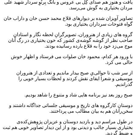
یافت و هنوز هم صدای کِل بی عروس و بانگ بِرنُوِ سردار شهید علی
مردان بختیاری به گوش می‌رسد.
تصاویر آویزان شده بر دیوارهای قلاع محمد حسن خان و داراب خان
گواه فتوحات سرداران بختیاری‌ بود.
گروه های زیادی از هنروران، تصویرگرانِ لحظه نگار و استادانِ
صاحب نظر از گوشه گوشه‌ی کشور که خون بختیاری در رگ آنان
موج می‌زد خود را به قلاع بارده رسانیده بودند.
با ورود هر کدام، محمود خان صلوات می فرستاد و اظهار خوش
حالی می کرد.
از سر شب تا حوالی‌یِ صبح بیدار ماندیم و تعدادی از هنروران
موسیقی و شعرا ایفای نقش کردند و لحظات بسیار خوبی را
گذراندیم.
صبح روز بعد نیز برنامه هایی شاد و متنوع‌ را شاهد بودیم.
دوستانِ کارگروه های تاریخ و موسیقی جلساتی جداگانه داشتند و
سخن‌رانان هم به بیان مطالب می پرداختند.
در طول مراسم دید و بازدید دوستان و عزیزان پژوهش‌کده‌ی
بختیاری بسیار جالب و دیدنی بود و از این دیدار تصاویر خوبی هم ثبت
و ضبط گردید.