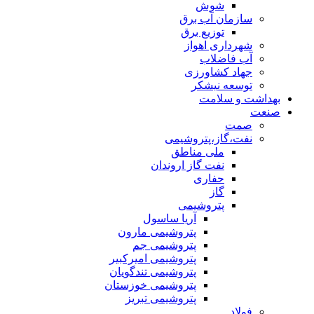
شوش
سازمان آب برق
توزیع برق
شهرداری اهواز
آب فاضلاب
جهاد کشاورزی
توسعه نیشکر
بهداشت و سلامت
صنعت
صمت
نفت،گاز،پتروشیمی
ملی مناطق
نفت گاز اروندان
حفاری
گاز
پتروشیمی
آریا ساسول
پتروشیمی مارون
پتروشیمی جم
پتروشیمی امیرکبیر
پتروشیمی تندگویان
پتروشیمی خوزستان
پتروشیمی تبریز
فولاد