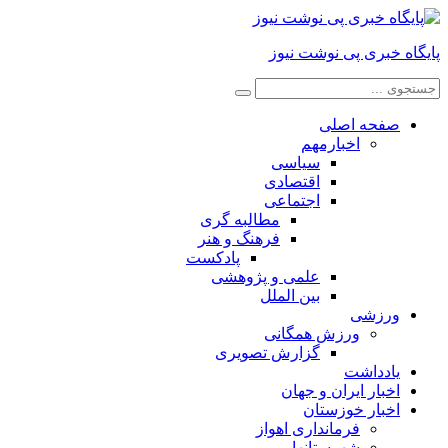
پایگاه خبری پی نوشت نیوز
صفحه اصلی
اخبارمهم
سیاسی
اقتصادی
اجتماعی
مطالبه گری
فرهنگ و هنر
پادکست
علمی و پژوهشی
بین الملل
ورزشی
ورزش همگانی
گزارش تصویری
یادداشت
اخبار ایران و جهان
اخبار خوزستان
فرمانداری اهواز
شهرستانها