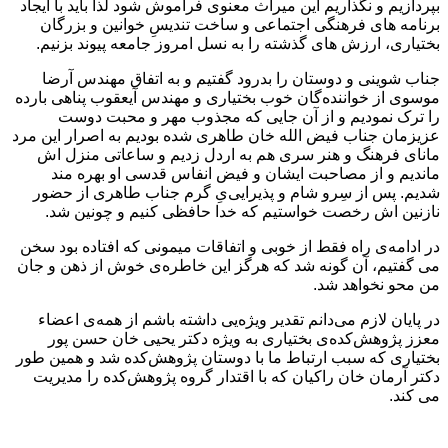
بپردازیم و نگذاریم این میراث معنوی فراموش شود لذا باید با ایجاد
برنامه های فرهنگی اجتماعی و ساخت تندیسِ خوانین و بزرگان
بختیاری، ارزش های گذشته را به نسل امروز جامعه‌ پیوند بزنیم.
جناب شوینی و دوستان را بدرود گفتیم و به اتفاق مهندس آرضا
موسوی از خواننده‌گان خوب بختیاری و مهندس آیعقوب پناهی بارده
را ترک نمودیم و از آن جایی که مجذوب مهر و محبت دوست
عزیزمان جناب فیض الله خان طاهری شده بودیم به اصرار این مرد
مانای فرهنگ و هنر سری هم به اردل زدیم و ساعاتی منزل اش
ماندیم و از مصاحبت ایشان و فیض انفاس قدسی او بهره مند
شدیم. پس از سِرو شام و پذیرایی‌یِ گرم جناب طاهری از حضور
نازنین اش رخصت خواستیم که خدا حافظی کنیم و چونین شد.
در ادامه‌ی راه فقط از خوبی و اتفاقات میمونی که افتاده بود سخن
می گفتیم، آن گونه شد که هرگز این خاطره‌ی خوش از ذهن و جان
من محو نخواهد شد.
در پایان لازم می‌دانم تقدیر ویژه‌یی داشته باشم از همه‌ی اعضاء
معزز پژوهش‌کده‌ی بختیاری به ویژه دکتر یحیی خان حسن پور
بختیاری که سبب ارتباط ما با دوستان پژوهش‌کده شد و همین طور
دکتر آرمان خان راکیان که با اقتدار گروه پژوهش‌کده را مدیریت
می کند.