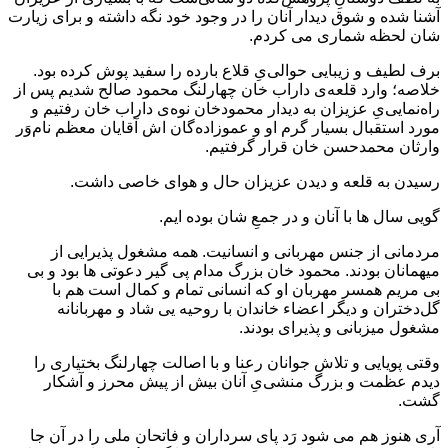
آشنا شده و شوق دیدار آنان را در وجود خود نگه داشته و برای زیارت
شان لحظه شماری می کردم.
برف لطیف و زیبایی حوالی‌یِ قلاع بارده را سفید پوش کرده بود.
خلاصه؛ وارد قلعه‌ی داراب خان چهارلنگ محمود صالح شدیم پس از
راه‌نمایی‌یِ عزیزان به دیدار محمودخان نوه‌ی داراب خان رفتیم و
مورد استقبال بسیار گرم او و عموزاده‌گان اش آقایان معظم نام‌وَر
وارثان محمدحسن خان قرار گرفتیم.
رسیدن به قلعه و دیدن عزیزان حال و هوای خاصی داشت.
گویی سال ها با آنان و در جمعِ شان بوده ایم.
مردمانی از جنس مهربانی و انسانیت. همه مشغول پذیرایی از
میهمانان بودند. محمود خان بزرگ مدام پی گیر دعوتی ها بود و بی
بی مریم همسر مهربان او که انسانی تمام و کمال است هم با
گل‌دختران و دیگر اعضاء خاندان با روحیه یی شاد و مهربانانه
مشغول میزبانی و پذیرای بودند.
وقتی پویایی و تلاش جوانان رعنا و با اصالت چهارلنگ بختیاری را
دیدم عظمت و بزرگ منشی‌یِ آنان بیش از پیش محرز و آشکار
گشت.
آری هنوز هم می شود رَد پای سرداران و فاتحان ملی را در آن جا