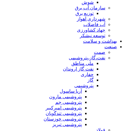
شوش
سازمان آب برق
توزیع برق
شهرداری اهواز
آب فاضلاب
جهاد کشاورزی
توسعه نیشکر
بهداشت و سلامت
صنعت
صمت
نفت،گاز،پتروشیمی
ملی مناطق
نفت گاز اروندان
حفاری
گاز
پتروشیمی
آریا ساسول
پتروشیمی مارون
پتروشیمی جم
پتروشیمی امیرکبیر
پتروشیمی تندگویان
پتروشیمی خوزستان
پتروشیمی تبریز
فولاد