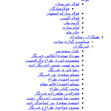
فولاد خوزستان
فولادشادگان
فولاد مبارکه اصفهان
فولاد اکسین
گروه ملی
لوله سازی
چادرملو
همکاران رسانه ای
سیاسیت گذاری سایت
خبرنگاران
عادل سعیدیپور
مهرداد بهوندی/عکاس،خبرنگار
معصومه امیری طراح وگرافیست
مریم بهمنی شیمن /خبرنگار ایذه
رضا باندری خبرنگار
مسلم سعیدی پور خبرنگار
حدیث احمدی طراح
مسلم احمدی/ قائم مقام
مجتبی کیانی طراح
فخرالدین طاهرزاده خبرنگار
محمدرضا حسینی /خبرنگار رشت
جمشید سعیدی پور /نمایندگی ایذه
محمود خواجوی طراح و خبرنگار