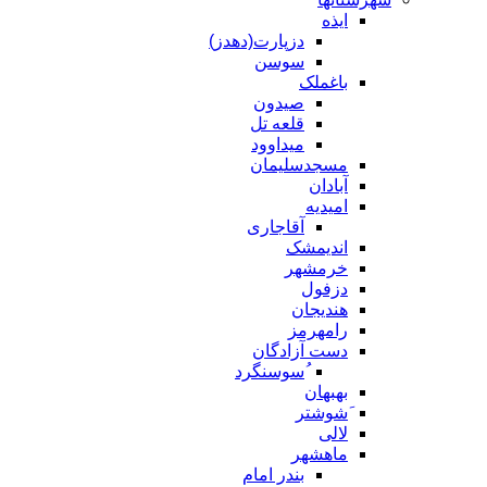
ایذه
دزپارت(دهدز)
سوسن
باغملک
صیدون
قلعه تل
میداوود
مسجدسلیمان
آبادان
امیدیه
آقاجاری
اندیمشک
خرمشهر
دزفول
هندیجان
رامهرمز
دست آزادگان
ُسوسنگرد
بهبهان
َشوشتر
لالی
ماهشهر
بندر امام