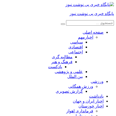
پایگاه خبری پی نوشت نیوز
صفحه اصلی
اخبارمهم
سیاسی
اقتصادی
اجتماعی
مطالبه گری
فرهنگ و هنر
پادکست
علمی و پژوهشی
بین الملل
ورزشی
ورزش همگانی
گزارش تصویری
یادداشت
اخبار ایران و جهان
اخبار خوزستان
فرمانداری اهواز
شهرستانها