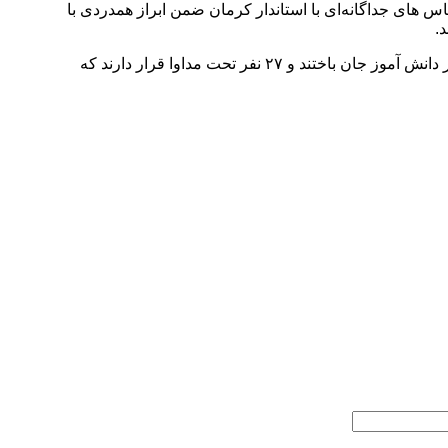
های جداگانه‌ای با استاندار کرمان ضمن ابراز همدردی با
.
در واژگونی عصر پنجشنبه اتوبوس حامل دختران دانش آموز دبیرستان فرزانگان شهر کرمان در بازگشت از اردوی شهداد ۶ نفر از جمله چهار دانش آموز جان باختند و ۲۷ نفر تحت مداوا قرار دارند که