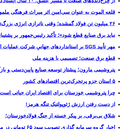
از چرخ‌دنده‌های صنعت تا مسیر عشق؛ ۱۰ سال ایستادگی فولاد خوزستان در مرز چذابه
قلعه الموت به عنوان سی‌امین اثر میراث‌ فرهنگی ملم
۲۶ میلیون تن فولاد گمشده؛ وقتی ناترازی انرژی بزرگ‌ترین مانع تولید می‌شود
نباید برق صنایع قطع شود»؛ تأکید رئیس‌جمهور بر پشتیبانی
مهر تأیید SGS بر استانداردهای جهانیِ شرکت عملیات اکتشاف نفت
قطع برق صنعت؛ تصمیمی با هزینه ملی
پتروشیمی مارون؛ پیشتاز توسعه صنایع پایین‌دستی و بازگ
۵ استان جزو پرتحرک‌ترین اقتصاد‌های کشور
چرا پتروشیمی خوزستان برای اقتصاد ایران حیاتی است؟ خوز
از دست رفتن ارزش ژئوپولتیک تنگه هرمز!
شلاق‌ بی‌برقی، بر پیکر خسته‌ از جنگ فولادخوزستان؛
اخبار گروه سرمایه گذاری تصویب سود ۶۵ تومانی در مجمع «وسپهر»