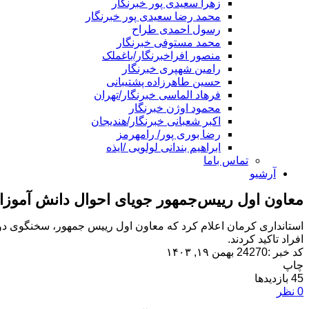
زهرا سعیدی پور خبرنگار
محمد رضا سعیدی پور خبرنگار
رسول احمدی طراح
محمد مستوفی خبرنگار
منصور افراخبرنگار/باغملک
رامین شهپری خبرنگار
حسین طاهرزاده پشتیبانی
فرهاد الماسی خبرنگار/تهران
محمود اوژن خبرنگار
اکبر شعبانی خبرنگار/هندیجان
رضا بوری پور/ رامهرمز
ابراهیم بندانی لولویی /ایذه
تماس باما
آرشیو
معاون اول رییس‌جمهور جویای احوال دانش آموز
استانداری کرمان اعلام کرد که معاون اول رییس جمهور، سخنگوی دول
افراد تاکید کردند.
کد خبر :24270
بهمن ۱۹, ۱۴۰۳
چاپ
45
بازدیدها
0
نظر