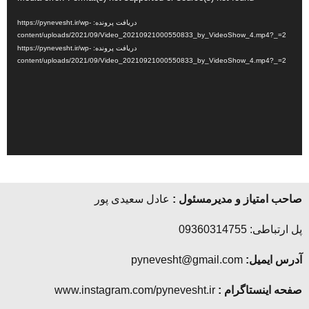
ویدیو
دریافت پرونده: https://pynevesht.ir/wp-
content/uploads/2021/09/Video_20210921000550833_by_VideoShow_4.mp4?_=2
دریافت پرونده: https://pynevesht.ir/wp-
content/uploads/2021/09/Video_20210921000550833_by_VideoShow_4.mp4?_=2
صاحب امتیاز و مدیرمسئول :
عادل سعیدی پور
پل ارتباطی: 09360314755
آدرس ایمیل:
pynevesht@gmail.com
صفحه اینستاگرام :
www.instagram.com/pynevesht.ir