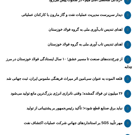
«زندگی شخصی آقای میم» در سکوت پیش می‌رود
دیدار سرپرست مدیریت عملیات نفت و گاز مارون با کارکنان عملیاتی
اهدای تندیس تاب‌آوری ملی به گروه فولاد خوزستان
اهدای تندیس تاب آوری ملی به گروه فولاد خوزستان
از چرخ‌دنده‌های صنعت تا مسیر عشق؛ ۱۰ سال ایستادگی فولاد خوزستان در مرز
چذابه
قلعه الموت به عنوان سی‌امین اثر میراث‌ فرهنگی ملموس ایران، ثبت جهانی شد
۲۶ میلیون تن فولاد گمشده؛ وقتی ناترازی انرژی بزرگ‌ترین مانع تولید می‌شود
نباید برق صنایع قطع شود»؛ تأکید رئیس‌جمهور بر پشتیبانی از تولید
مهر تأیید SGS بر استانداردهای جهانیِ شرکت عملیات اکتشاف نفت