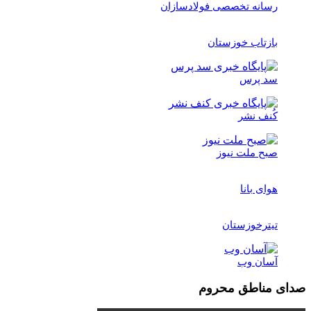
رسانه تخصصی فولادسازان
بازتاب خوزستان
سد پرس
کُنف نشر
صبح ملت نیوز
هوای بانا
تیترخوزستان
آسان وب
صدای مناطق محروم