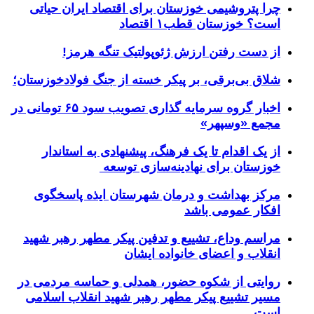
چرا پتروشیمی خوزستان برای اقتصاد ایران حیاتی
است؟ خوزستان قطب۱ اقتصاد
از دست رفتن ارزش ژئوپولتیک تنگه هرمز!
شلاق‌ بی‌برقی، بر پیکر خسته‌ از جنگ فولادخوزستان؛
اخبار گروه سرمایه گذاری تصویب سود ۶۵ تومانی در
مجمع «وسپهر»
از یک اقدام تا یک فرهنگ، پیشنهادی به استاندار
خوزستان برای نهادینه‌سازی توسعه
مرکز بهداشت و درمان شهرستان ایذه پاسخگوی
افکار عمومی باشد
مراسم وداع، تشییع و تدفین پیکر مطهر رهبر شهید
انقلاب و اعضای خانواده ایشان
روایتی از شکوه حضور، همدلی و حماسه مردمی در
مسیر تشییع پیکر مطهر رهبر شهید انقلاب اسلامی
است.