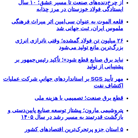
از چرخ‌دنده‌های صنعت تا مسیر عشق؛ ۱۰ سال
ایستادگی فولاد خوزستان در مرز چذابه
قلعه الموت به عنوان سی‌امین اثر میراث‌ فرهنگی
ملموس ایران، ثبت جهانی شد
۲۶ میلیون تن فولاد گمشده؛ وقتی ناترازی انرژی
بزرگ‌ترین مانع تولید می‌شود
نباید برق صنایع قطع شود»؛ تأکید رئیس‌جمهور بر
پشتیبانی از تولید
مهر تأیید SGS بر استانداردهای جهانیِ شرکت عملیات
اکتشاف نفت
قطع برق صنعت؛ تصمیمی با هزینه ملی
پتروشیمی مارون؛ پیشتاز توسعه صنایع پایین‌دستی و
بازگشت قدرتمند به مسیر رشد در سال ۱۴۰۵
۵ استان جزو پرتحرک‌ترین اقتصاد‌های کشور