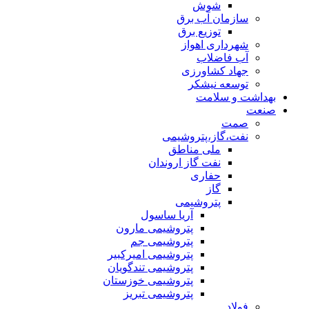
شوش
سازمان آب برق
توزیع برق
شهرداری اهواز
آب فاضلاب
جهاد کشاورزی
توسعه نیشکر
بهداشت و سلامت
صنعت
صمت
نفت،گاز،پتروشیمی
ملی مناطق
نفت گاز اروندان
حفاری
گاز
پتروشیمی
آریا ساسول
پتروشیمی مارون
پتروشیمی جم
پتروشیمی امیرکبیر
پتروشیمی تندگویان
پتروشیمی خوزستان
پتروشیمی تبریز
فولاد