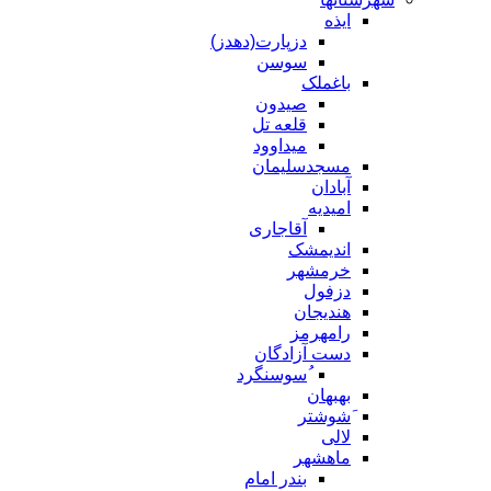
ایذه
دزپارت(دهدز)
سوسن
باغملک
صیدون
قلعه تل
میداوود
مسجدسلیمان
آبادان
امیدیه
آقاجاری
اندیمشک
خرمشهر
دزفول
هندیجان
رامهرمز
دست آزادگان
ُسوسنگرد
بهبهان
َشوشتر
لالی
ماهشهر
بندر امام