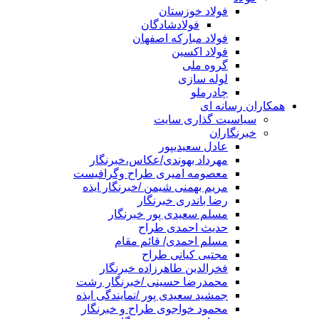
فولاد خوزستان
فولادشادگان
فولاد مبارکه اصفهان
فولاد اکسین
گروه ملی
لوله سازی
چادرملو
همکاران رسانه ای
سیاسیت گذاری سایت
خبرنگاران
عادل سعیدیپور
مهرداد بهوندی/عکاس،خبرنگار
معصومه امیری طراح وگرافیست
مریم بهمنی شیمن /خبرنگار ایذه
رضا باندری خبرنگار
مسلم سعیدی پور خبرنگار
حدیث احمدی طراح
مسلم احمدی/ قائم مقام
مجتبی کیانی طراح
فخرالدین طاهرزاده خبرنگار
محمدرضا حسینی /خبرنگار رشت
جمشید سعیدی پور /نمایندگی ایذه
محمود خواجوی طراح و خبرنگار