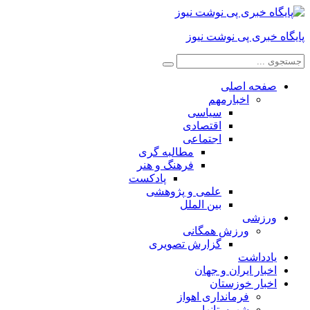
پایگاه خبری پی نوشت نیوز
صفحه اصلی
اخبارمهم
سیاسی
اقتصادی
اجتماعی
مطالبه گری
فرهنگ و هنر
پادکست
علمی و پژوهشی
بین الملل
ورزشی
ورزش همگانی
گزارش تصویری
یادداشت
اخبار ایران و جهان
اخبار خوزستان
فرمانداری اهواز
شهرستانها