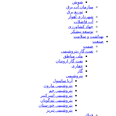
شوش
سازمان آب برق
توزیع برق
شهرداری اهواز
آب فاضلاب
جهاد کشاورزی
توسعه نیشکر
بهداشت و سلامت
صنعت
صمت
نفت،گاز،پتروشیمی
ملی مناطق
نفت گاز اروندان
حفاری
گاز
پتروشیمی
آریا ساسول
پتروشیمی مارون
پتروشیمی جم
پتروشیمی امیرکبیر
پتروشیمی تندگویان
پتروشیمی خوزستان
پتروشیمی تبریز
فولاد