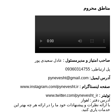
مناطق محروم
صاحب امتیاز و مدیرمسئول :
عادل سعیدی پور
پل ارتباطی: 09360314755
آدرس ایمیل:
pynevesht@gmail.com
صفحه اینستاگرام :
www.instagram.com/pynevesht.ir
توئیتر :
www.twitter.com/pynevesht_ir
آدرس دفتر : اهواز
با ارائه نظرات و پیشنهادات خود ما را در ارائه هر چه بهتر این
خدمات یاری کنید.