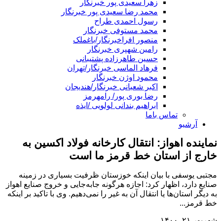
زهرا سعیدی پور خبرنگار
محمد رضا سعیدی پور خبرنگار
رسول احمدی طراح
محمد مستوفی خبرنگار
منصور افراخبرنگار/باغملک
رامین شهپری خبرنگار
حسین طاهرزاده پشتیبانی
فرهاد الماسی خبرنگار/تهران
محمود اوژن خبرنگار
اکبر شعبانی خبرنگار/هندیجان
رضا بوری پور/ رامهرمز
ابراهیم بندانی لولویی /ایذه
تماس باما
آرشیو
نماینده اهواز: انتقال کارخانه‌ فولاد اکسین به
خارج از استان خط قرمز ما است
مجتبی یوسفی با بیان اینکه خوزستان ظرفیت بسیاری در زمینه
صنایع دارد، اظهار کرد: اجازه هرگونه جابه‌جایی و خروج صنایع اهواز
به دیگر استان‌ها یا انتقال آن به غیر را نمی‌دهیم. وی با تاکید بر اینکه
خط قرمز...
شهریور ۲۱, ۱۴۰۰