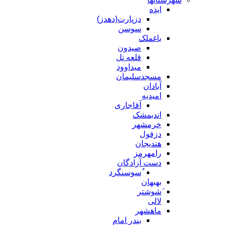
ایذه
دزپارت(دهدز)
سوسن
باغملک
صیدون
قلعه تل
میداوود
مسجدسلیمان
آبادان
امیدیه
آقاجاری
اندیمشک
خرمشهر
دزفول
هندیجان
رامهرمز
دست آزادگان
ُسوسنگرد
بهبهان
َشوشتر
لالی
ماهشهر
بندر امام