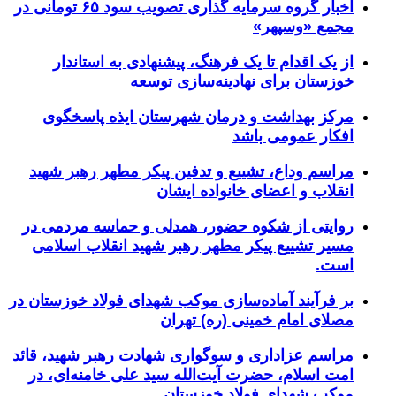
اخبار گروه سرمایه گذاری تصویب سود ۶۵ تومانی در
مجمع «وسپهر»
از یک اقدام تا یک فرهنگ، پیشنهادی به استاندار
خوزستان برای نهادینه‌سازی توسعه
مرکز بهداشت و درمان شهرستان ایذه پاسخگوی
افکار عمومی باشد
مراسم وداع، تشییع و تدفین پیکر مطهر رهبر شهید
انقلاب و اعضای خانواده ایشان
روایتی از شکوه حضور، همدلی و حماسه مردمی در
مسیر تشییع پیکر مطهر رهبر شهید انقلاب اسلامی
است.
بر فرآیند آماده‌سازی موکب شهدای فولاد خوزستان در
مصلای امام خمینی (ره) تهران
مراسم عزاداری و سوگواری شهادت رهبر شهید، قائد
امت اسلام، حضرت آیت‌الله سید علی خامنه‌ای، در
موکب شهدای فولاد خوزستان