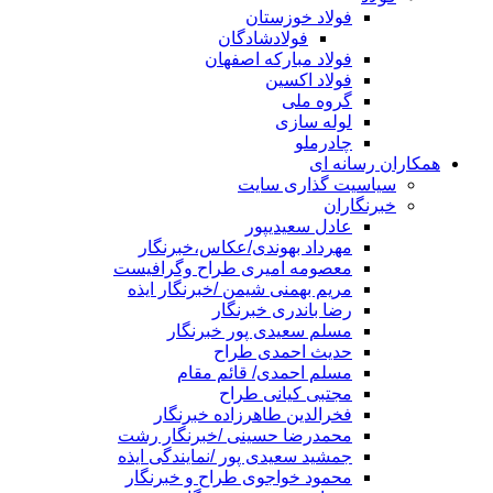
فولاد خوزستان
فولادشادگان
فولاد مبارکه اصفهان
فولاد اکسین
گروه ملی
لوله سازی
چادرملو
همکاران رسانه ای
سیاسیت گذاری سایت
خبرنگاران
عادل سعیدیپور
مهرداد بهوندی/عکاس،خبرنگار
معصومه امیری طراح وگرافیست
مریم بهمنی شیمن /خبرنگار ایذه
رضا باندری خبرنگار
مسلم سعیدی پور خبرنگار
حدیث احمدی طراح
مسلم احمدی/ قائم مقام
مجتبی کیانی طراح
فخرالدین طاهرزاده خبرنگار
محمدرضا حسینی /خبرنگار رشت
جمشید سعیدی پور /نمایندگی ایذه
محمود خواجوی طراح و خبرنگار