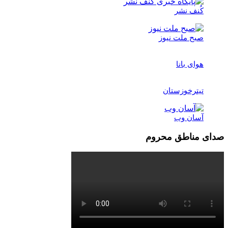
کُنف نشر
صبح ملت نیوز
هوای بانا
تیترخوزستان
آسان وب
صدای مناطق محروم