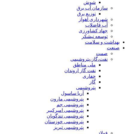
شوش
سازمان آب برق
توزیع برق
شهرداری اهواز
آب فاضلاب
جهاد کشاورزی
توسعه نیشکر
بهداشت و سلامت
صنعت
صمت
نفت،گاز،پتروشیمی
ملی مناطق
نفت گاز اروندان
حفاری
گاز
پتروشیمی
آریا ساسول
پتروشیمی مارون
پتروشیمی جم
پتروشیمی امیرکبیر
پتروشیمی تندگویان
پتروشیمی خوزستان
پتروشیمی تبریز
فولاد