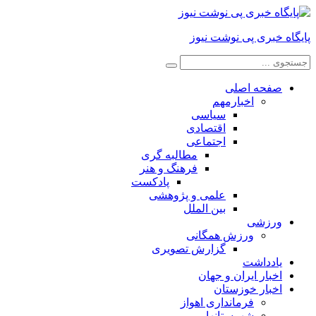
پایگاه خبری پی نوشت نیوز
صفحه اصلی
اخبارمهم
سیاسی
اقتصادی
اجتماعی
مطالبه گری
فرهنگ و هنر
پادکست
علمی و پژوهشی
بین الملل
ورزشی
ورزش همگانی
گزارش تصویری
یادداشت
اخبار ایران و جهان
اخبار خوزستان
فرمانداری اهواز
شهرستانها