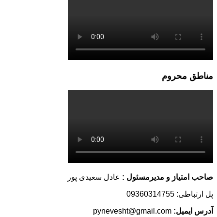
مناطق محروم
صاحب امتیاز و مدیرمسئول :
عادل سعیدی پور
پل ارتباطی: 09360314755
آدرس ایمیل:
pynevesht@gmail.com