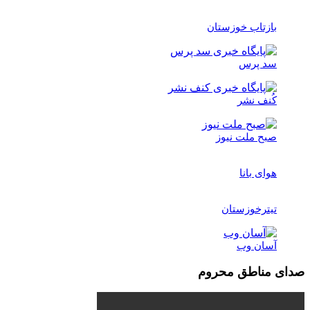
بازتاب خوزستان
سد پرس
کُنف نشر
صبح ملت نیوز
هوای بانا
تیترخوزستان
آسان وب
صدای مناطق محروم