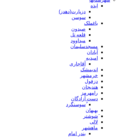
ایذه
دزپارت(دهدز)
سوسن
باغملک
صیدون
قلعه تل
میداوود
مسجدسلیمان
آبادان
امیدیه
آقاجاری
اندیمشک
خرمشهر
دزفول
هندیجان
رامهرمز
دست آزادگان
ُسوسنگرد
بهبهان
َشوشتر
لالی
ماهشهر
بندر امام