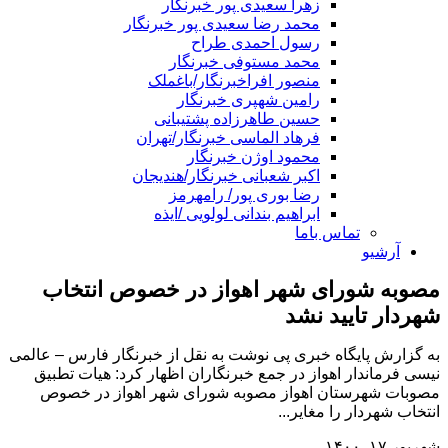
زهرا سعیدی پور خبرنگار
محمد رضا سعیدی پور خبرنگار
رسول احمدی طراح
محمد مستوفی خبرنگار
منصور افراخبرنگار/باغملک
رامین شهپری خبرنگار
حسین طاهرزاده پشتیبانی
فرهاد الماسی خبرنگار/تهران
محمود اوژن خبرنگار
اکبر شعبانی خبرنگار/هندیجان
رضا بوری پور/ رامهرمز
ابراهیم بندانی لولویی /ایذه
تماس باما
آرشیو
مصوبه شورای شهر اهواز در خصوص انتخاب
شهردار تایید نشد
به گزارش پایگاه خبری پی نوشت به نقل از خبرنگار فارس – عالمی
نیسی فرماندار اهواز در جمع خبرنگاران اظهار کرد: هیات تطبیق
مصوبات شهرستان اهواز مصوبه شورای شهر اهواز در خصوص
انتخاب شهردار را مغایر...
شهریور ۱۷, ۱۴۰۰