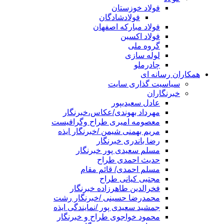
فولاد خوزستان
فولادشادگان
فولاد مبارکه اصفهان
فولاد اکسین
گروه ملی
لوله سازی
چادرملو
همکاران رسانه ای
سیاسیت گذاری سایت
خبرنگاران
عادل سعیدیپور
مهرداد بهوندی/عکاس،خبرنگار
معصومه امیری طراح وگرافیست
مریم بهمنی شیمن /خبرنگار ایذه
رضا باندری خبرنگار
مسلم سعیدی پور خبرنگار
حدیث احمدی طراح
مسلم احمدی/ قائم مقام
مجتبی کیانی طراح
فخرالدین طاهرزاده خبرنگار
محمدرضا حسینی /خبرنگار رشت
جمشید سعیدی پور /نمایندگی ایذه
محمود خواجوی طراح و خبرنگار