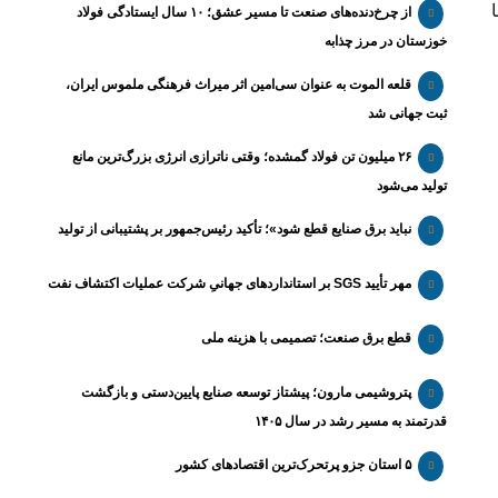
از چرخ‌دنده‌های صنعت تا مسیر عشق؛ ۱۰ سال ایستادگی فولاد
خوزستان در مرز چذابه
قلعه الموت به عنوان سی‌امین اثر میراث‌ فرهنگی ملموس ایران،
ثبت جهانی شد
۲۶ میلیون تن فولاد گمشده؛ وقتی ناترازی انرژی بزرگ‌ترین مانع
تولید می‌شود
نباید برق صنایع قطع شود»؛ تأکید رئیس‌جمهور بر پشتیبانی از تولید
مهر تأیید SGS بر استانداردهای جهانیِ شرکت عملیات اکتشاف نفت
قطع برق صنعت؛ تصمیمی با هزینه ملی
پتروشیمی مارون؛ پیشتاز توسعه صنایع پایین‌دستی و بازگشت
قدرتمند به مسیر رشد در سال ۱۴۰۵
۵ استان جزو پرتحرک‌ترین اقتصاد‌های کشور