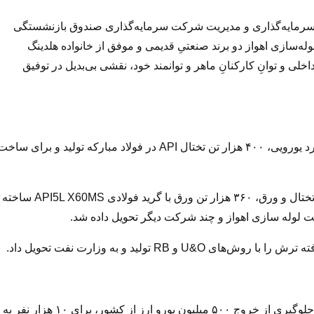
 با سرمایه‌گذاری و مدیریت شرکت سرمایه‌گذاری صندوق بازنشستگی
زی اهواز دو برند صنعتیِ قدیمی و موفق از خانواده هلدینگ
لی و توانِ کارکنانِ ماهر و توانمند خود، نقشی بی‌بدیل در توفیق
در حلقه اول زنجیره تولید اسلب ترش، با سرمایه‌گذاری دو میلیارد یورویی، ۴۰۰ هزار تن تختال API در فولاد مبارکه تولید و برای سا
در حلقه دوم، با ۵۵ هزار میلیارد ریال سرمایه‌گذاری برای تامین تختال و ورق، ۳۶۰ هزار تن ورق با گرید فولادی API5L X60MS ساخته
به این ترتیب، بزرگترین پروژه تاریخ صنعت نفت اجرا و علاوه بر جلوگیری از خروج ۵۰۰ میلیون یورو ارز از کشور، برای ۱۰ هزار نفر به