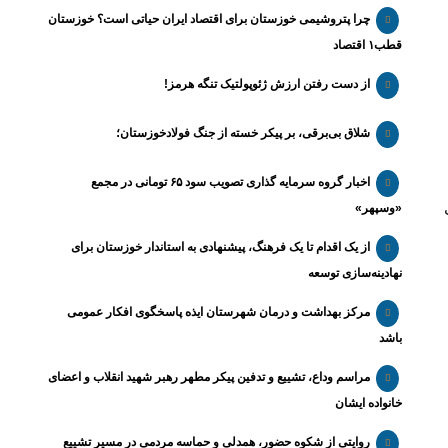
چرا پتروشیمی خوزستان برای اقتصاد ایران حیاتی است؟ خوزستان
قطب۱ اقتصاد
از دست رفتن ارزش ژئوپولتیک تنگه هرمز!
شلاق‌ بی‌برقی، بر پیکر خسته‌ از جنگ فولادخوزستان؛
اخبار گروه سرمایه گذاری تصویب سود ۶۵ تومانی در مجمع
خت
«وسپهر»
از یک اقدام تا یک فرهنگ، پیشنهادی به استاندار خوزستان برای
نهادینه‌سازی توسعه
مرکز بهداشت و درمان شهرستان ایذه پاسخگوی افکار عمومی
باشد
مراسم وداع، تشییع و تدفین پیکر مطهر رهبر شهید انقلاب و اعضای
خانواده ایشان
روایتی از شکوه حضور، همدلی و حماسه مردمی در مسیر تشییع