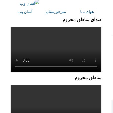
هوای بانا
تیترخوزستان
آسان وب
صدای مناطق محروم
مناطق محروم