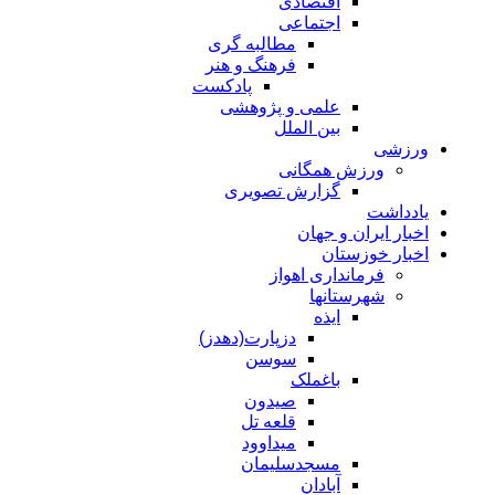
اقتصادی
اجتماعی
مطالبه گری
فرهنگ و هنر
پادکست
علمی و پژوهشی
بین الملل
ورزشی
ورزش همگانی
گزارش تصویری
یادداشت
اخبار ایران و جهان
اخبار خوزستان
فرمانداری اهواز
شهرستانها
ایذه
دزپارت(دهدز)
سوسن
باغملک
صیدون
قلعه تل
میداوود
مسجدسلیمان
آبادان