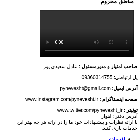
مناطق محروم
حب امتیاز و مدیرمسئول :
عادل سعیدی پور
ارتباطی: 09360314755
رس ایمیل:
pynevesht@gmail.com
حه اینستاگرام :
www.instagram.com/pynevesht.ir
ئیتر :
www.twitter.com/pynevesht_ir
رس دفتر : اهواز
 ارائه نظرات و پیشنهادات خود ما را در ارائه هر چه بهتر این
مات یاری کنید.
اقتصادی