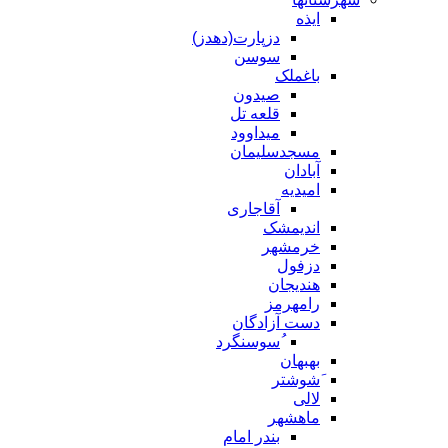
ایذه
دزپارت(دهدز)
سوسن
باغملک
صیدون
قلعه تل
میداوود
مسجدسلیمان
آبادان
امیدیه
آقاجاری
اندیمشک
خرمشهر
دزفول
هندیجان
رامهرمز
دست آزادگان
ُسوسنگرد
بهبهان
َشوشتر
لالی
ماهشهر
بندر امام