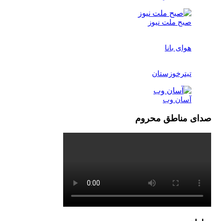
صبح ملت نیوز
هوای بانا
تیترخوزستان
آسان وب
صدای مناطق محروم