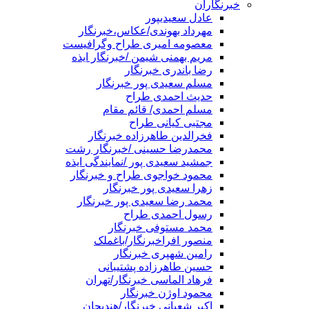
خبرنگاران
عادل سعیدیپور
مهرداد بهوندی/عکاس،خبرنگار
معصومه امیری طراح وگرافیست
مریم بهمنی شیمن /خبرنگار ایذه
رضا باندری خبرنگار
مسلم سعیدی پور خبرنگار
حدیث احمدی طراح
مسلم احمدی/ قائم مقام
مجتبی کیانی طراح
فخرالدین طاهرزاده خبرنگار
محمدرضا حسینی /خبرنگار رشت
جمشید سعیدی پور /نمایندگی ایذه
محمود خواجوی طراح و خبرنگار
زهرا سعیدی پور خبرنگار
محمد رضا سعیدی پور خبرنگار
رسول احمدی طراح
محمد مستوفی خبرنگار
منصور افراخبرنگار/باغملک
رامین شهپری خبرنگار
حسین طاهرزاده پشتیبانی
فرهاد الماسی خبرنگار/تهران
محمود اوژن خبرنگار
اکبر شعبانی خبرنگار/هندیجان