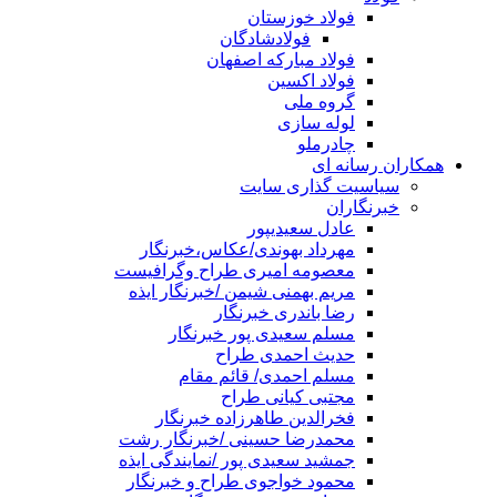
فولاد خوزستان
فولادشادگان
فولاد مبارکه اصفهان
فولاد اکسین
گروه ملی
لوله سازی
چادرملو
همکاران رسانه ای
سیاسیت گذاری سایت
خبرنگاران
عادل سعیدیپور
مهرداد بهوندی/عکاس،خبرنگار
معصومه امیری طراح وگرافیست
مریم بهمنی شیمن /خبرنگار ایذه
رضا باندری خبرنگار
مسلم سعیدی پور خبرنگار
حدیث احمدی طراح
مسلم احمدی/ قائم مقام
مجتبی کیانی طراح
فخرالدین طاهرزاده خبرنگار
محمدرضا حسینی /خبرنگار رشت
جمشید سعیدی پور /نمایندگی ایذه
محمود خواجوی طراح و خبرنگار