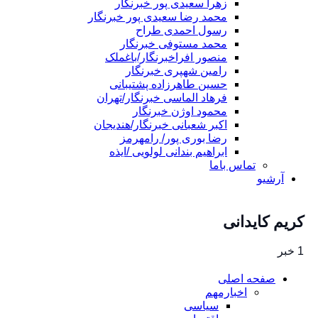
زهرا سعیدی پور خبرنگار
محمد رضا سعیدی پور خبرنگار
رسول احمدی طراح
محمد مستوفی خبرنگار
منصور افراخبرنگار/باغملک
رامین شهپری خبرنگار
حسین طاهرزاده پشتیبانی
فرهاد الماسی خبرنگار/تهران
محمود اوژن خبرنگار
اکبر شعبانی خبرنگار/هندیجان
رضا بوری پور/ رامهرمز
ابراهیم بندانی لولویی /ایذه
تماس باما
آرشیو
کریم کایدانی
1 خبر
صفحه اصلی
اخبارمهم
سیاسی