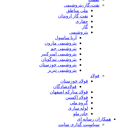
نفت،گاز،پتروشیمی
ملی مناطق
نفت گاز اروندان
حفاری
گاز
پتروشیمی
آریا ساسول
پتروشیمی مارون
پتروشیمی جم
پتروشیمی امیرکبیر
پتروشیمی تندگویان
پتروشیمی خوزستان
پتروشیمی تبریز
فولاد
فولاد خوزستان
فولادشادگان
فولاد مبارکه اصفهان
فولاد اکسین
گروه ملی
لوله سازی
چادرملو
همکاران رسانه ای
سیاسیت گذاری سایت