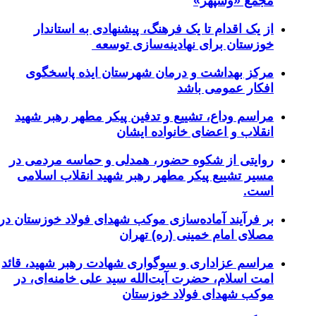
مجمع «وسپهر»
از یک اقدام تا یک فرهنگ، پیشنهادی به استاندار
خوزستان برای نهادینه‌سازی توسعه
مرکز بهداشت و درمان شهرستان ایذه پاسخگوی
افکار عمومی باشد
مراسم وداع، تشییع و تدفین پیکر مطهر رهبر شهید
انقلاب و اعضای خانواده ایشان
روایتی از شکوه حضور، همدلی و حماسه مردمی در
مسیر تشییع پیکر مطهر رهبر شهید انقلاب اسلامی
است.
بر فرآیند آماده‌سازی موکب شهدای فولاد خوزستان در
مصلای امام خمینی (ره) تهران
مراسم عزاداری و سوگواری شهادت رهبر شهید، قائد
امت اسلام، حضرت آیت‌الله سید علی خامنه‌ای، در
موکب شهدای فولاد خوزستان