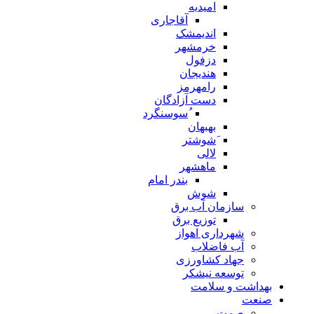
امیدیه
آقاجاری
اندیمشک
خرمشهر
دزفول
هندیجان
رامهرمز
دست آزادگان
ُسوسنگرد
بهبهان
َشوشتر
لالی
ماهشهر
بندر امام
شوش
سازمان آب برق
توزیع برق
شهرداری اهواز
آب فاضلاب
جهاد کشاورزی
توسعه نیشکر
بهداشت و سلامت
صنعت
صمت