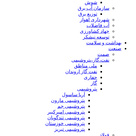
شوش
سازمان آب برق
توزیع برق
شهرداری اهواز
آب فاضلاب
جهاد کشاورزی
توسعه نیشکر
بهداشت و سلامت
صنعت
صمت
نفت،گاز،پتروشیمی
ملی مناطق
نفت گاز اروندان
حفاری
گاز
پتروشیمی
آریا ساسول
پتروشیمی مارون
پتروشیمی جم
پتروشیمی امیرکبیر
پتروشیمی تندگویان
پتروشیمی خوزستان
پتروشیمی تبریز
فولاد