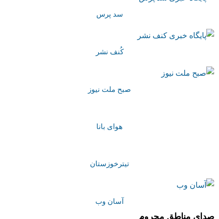
سد پرس
کُنف نشر
صبح ملت نیوز
هوای بانا
تیترخوزستان
آسان وب
صدای مناطق محروم