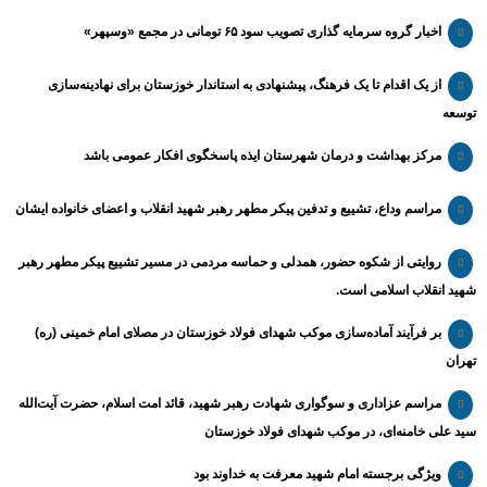
اخبار گروه سرمایه گذاری تصویب سود ۶۵ تومانی در مجمع «وسپهر»
از یک اقدام تا یک فرهنگ، پیشنهادی به استاندار خوزستان برای نهادینه‌سازی
توسعه
مرکز بهداشت و درمان شهرستان ایذه پاسخگوی افکار عمومی باشد
مراسم وداع، تشییع و تدفین پیکر مطهر رهبر شهید انقلاب و اعضای خانواده ایشان
روایتی از شکوه حضور، همدلی و حماسه مردمی در مسیر تشییع پیکر مطهر رهبر
شهید انقلاب اسلامی است.
بر فرآیند آماده‌سازی موکب شهدای فولاد خوزستان در مصلای امام خمینی (ره)
تهران
مراسم عزاداری و سوگواری شهادت رهبر شهید، قائد امت اسلام، حضرت آیت‌الله
سید علی خامنه‌ای، در موکب شهدای فولاد خوزستان
ویژگی برجسته امام شهید معرفت به خداوند بود