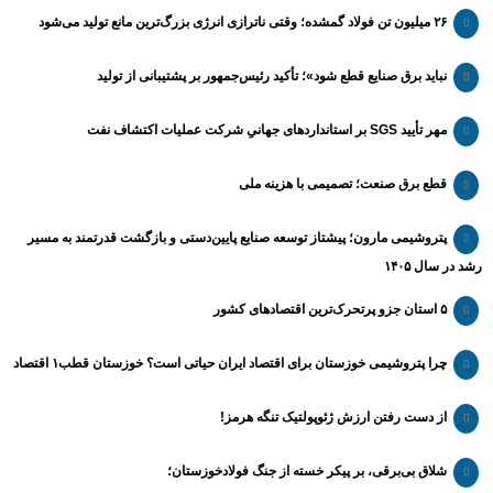
۲۶ میلیون تن فولاد گمشده؛ وقتی ناترازی انرژی بزرگ‌ترین مانع تولید می‌شود
نباید برق صنایع قطع شود»؛ تأکید رئیس‌جمهور بر پشتیبانی از تولید
مهر تأیید SGS بر استانداردهای جهانیِ شرکت عملیات اکتشاف نفت
قطع برق صنعت؛ تصمیمی با هزینه ملی
پتروشیمی مارون؛ پیشتاز توسعه صنایع پایین‌دستی و بازگشت قدرتمند به مسیر
رشد در سال ۱۴۰۵
۵ استان جزو پرتحرک‌ترین اقتصاد‌های کشور
چرا پتروشیمی خوزستان برای اقتصاد ایران حیاتی است؟ خوزستان قطب۱ اقتصاد
از دست رفتن ارزش ژئوپولتیک تنگه هرمز!
شلاق‌ بی‌برقی، بر پیکر خسته‌ از جنگ فولادخوزستان؛