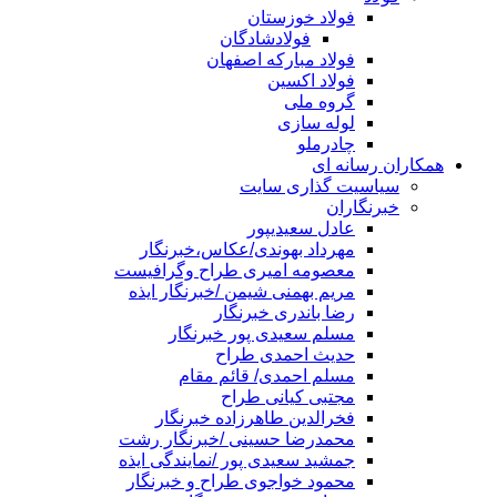
فولاد خوزستان
فولادشادگان
فولاد مبارکه اصفهان
فولاد اکسین
گروه ملی
لوله سازی
چادرملو
همکاران رسانه ای
سیاسیت گذاری سایت
خبرنگاران
عادل سعیدیپور
مهرداد بهوندی/عکاس،خبرنگار
معصومه امیری طراح وگرافیست
مریم بهمنی شیمن /خبرنگار ایذه
رضا باندری خبرنگار
مسلم سعیدی پور خبرنگار
حدیث احمدی طراح
مسلم احمدی/ قائم مقام
مجتبی کیانی طراح
فخرالدین طاهرزاده خبرنگار
محمدرضا حسینی /خبرنگار رشت
جمشید سعیدی پور /نمایندگی ایذه
محمود خواجوی طراح و خبرنگار