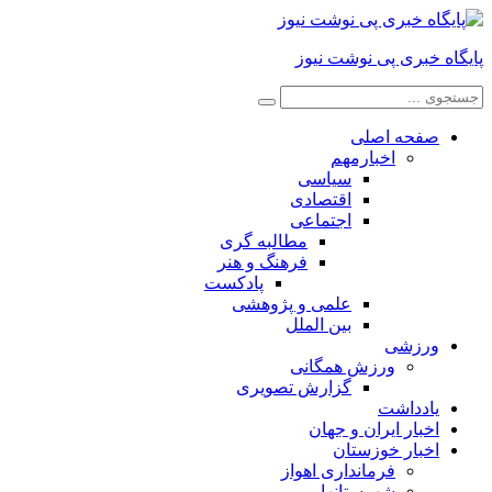
پایگاه خبری پی نوشت نیوز
صفحه اصلی
اخبارمهم
سیاسی
اقتصادی
اجتماعی
مطالبه گری
فرهنگ و هنر
پادکست
علمی و پژوهشی
بین الملل
ورزشی
ورزش همگانی
گزارش تصویری
یادداشت
اخبار ایران و جهان
اخبار خوزستان
فرمانداری اهواز
شهرستانها