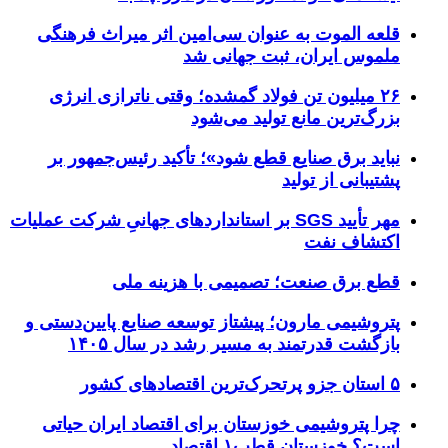
قلعه الموت به عنوان سی‌امین اثر میراث‌ فرهنگی
ملموس ایران، ثبت جهانی شد
۲۶ میلیون تن فولاد گمشده؛ وقتی ناترازی انرژی
بزرگ‌ترین مانع تولید می‌شود
نباید برق صنایع قطع شود»؛ تأکید رئیس‌جمهور بر
پشتیبانی از تولید
مهر تأیید SGS بر استانداردهای جهانیِ شرکت عملیات
اکتشاف نفت
قطع برق صنعت؛ تصمیمی با هزینه ملی
پتروشیمی مارون؛ پیشتاز توسعه صنایع پایین‌دستی و
بازگشت قدرتمند به مسیر رشد در سال ۱۴۰۵
۵ استان جزو پرتحرک‌ترین اقتصاد‌های کشور
چرا پتروشیمی خوزستان برای اقتصاد ایران حیاتی
است؟ خوزستان قطب۱ اقتصاد