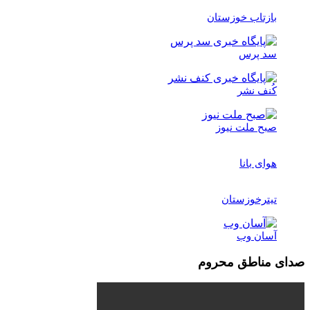
بازتاب خوزستان
سد پرس
کُنف نشر
صبح ملت نیوز
هوای بانا
تیترخوزستان
آسان وب
صدای مناطق محروم