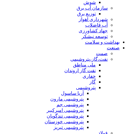
شوش
سازمان آب برق
توزیع برق
شهرداری اهواز
آب فاضلاب
جهاد کشاورزی
توسعه نیشکر
بهداشت و سلامت
صنعت
صمت
نفت،گاز،پتروشیمی
ملی مناطق
نفت گاز اروندان
حفاری
گاز
پتروشیمی
آریا ساسول
پتروشیمی مارون
پتروشیمی جم
پتروشیمی امیرکبیر
پتروشیمی تندگویان
پتروشیمی خوزستان
پتروشیمی تبریز
فولاد