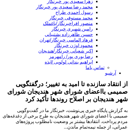
زهرا سعیدی پور خبرنگار
محمد رضا سعیدی پور خبرنگار
رسول احمدی طراح
محمد مستوفی خبرنگار
منصور افراخبرنگار/باغملک
رامین شهپری خبرنگار
حسین طاهرزاده پشتیبانی
فرهاد الماسی خبرنگار/تهران
محمود اوژن خبرنگار
اکبر شعبانی خبرنگار/هندیجان
رضا بوری پور/ رامهرمز
ابراهیم بندانی لولویی /ایذه
تماس باما
آرشیو
از انتقاد سازنده تا امید به تغییر؛ درگفتگویی
صمیمی بااعضای شورای شهر هندیجان شورای
شهر هندیجان بر اصلاح روندها تأکید کرد
به گزارش پایگاه خبری پی‌نوشت، خبرنگار ما در گفت‌وگویی
صمیمی با اعضای شورای شهر هندیجان به طرح برخی از دغدغه‌های
مردم پرداخت. انتقادها بیشتر بر وضعیت نامطلوب پروژه‌های
عمرانی، از جمله نیمه‌تمام ماندن...