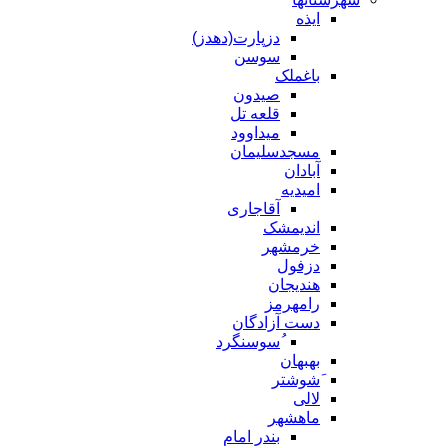
ایذه
دزپارت(دهدز)
سوسن
باغملک
صیدون
قلعه تل
میداوود
مسجدسلیمان
آبادان
امیدیه
آقاجاری
اندیمشک
خرمشهر
دزفول
هندیجان
رامهرمز
دست آزادگان
ُسوسنگرد
بهبهان
َشوشتر
لالی
ماهشهر
بندر امام