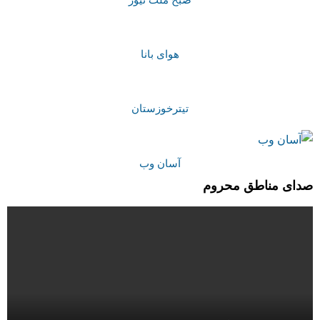
هوای بانا
تیترخوزستان
آسان وب
صدای مناطق محروم