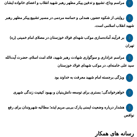
مراسم وداع، تشییع و تدفین پیکر مطهر رهبر شهید انقلاب و اعضای خانواده ایشان
روایتی از شکوه حضور، همدلی و حماسه مردمی در مسیر تشییع پیکر مطهر رهبر
شهید انقلاب اسلامی است.
بر فرآیند آماده‌سازی موکب شهدای فولاد خوزستان در مصلای امام خمینی (ره)
تهران
مراسم عزاداری و سوگواری شهادت رهبر شهید، قائد امت اسلام، حضرت آیت‌الله
سید علی خامنه‌ای، در موکب شهدای فولاد خوزستان
ویژگی برجسته امام شهید معرفت به خداوند بود
خواهرخواندگی؛ بستری برای توسعه دانش‌بنیان و بهبود کیفیت زندگی شهری
هشدار درباره وضعیت ایمنی پارک بی‌بی مریم ایذه؛ مطالبه شهروندان برای رفع
نواقص
رسانه های همکار