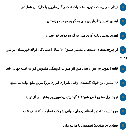
دیدار سرپرست مدیریت عملیات نفت و گاز مارون با کارکنان عملیاتی
اهدای تندیس تاب‌آوری ملی به گروه فولاد خوزستان
اهدای تندیس تاب آوری ملی به گروه فولاد خوزستان
از چرخ‌دنده‌های صنعت تا مسیر عشق؛ ۱۰ سال ایستادگی فولاد خوزستان در مرز
چذابه
قلعه الموت به عنوان سی‌امین اثر میراث‌ فرهنگی ملموس ایران، ثبت جهانی شد
۲۶ میلیون تن فولاد گمشده؛ وقتی ناترازی انرژی بزرگ‌ترین مانع تولید می‌شود
نباید برق صنایع قطع شود»؛ تأکید رئیس‌جمهور بر پشتیبانی از تولید
مهر تأیید SGS بر استانداردهای جهانیِ شرکت عملیات اکتشاف نفت
قطع برق صنعت؛ تصمیمی با هزینه ملی