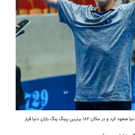
جدیدترین رنکینگ فدراسیون جهانی منتشر شد و بنیامین فرجی پس از درخشش در مسابقات اسمش سنگاپور پنج پله در رنکینگ بزرگسالان دنیا صعود کرد و در مکان ۱۸۲ برترین پینگ پنگ بازان دنیا قرار