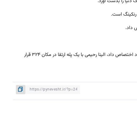
در بخش بانوان نیز ندا شهسواری با دو پله سقوط مکان ۱۹۶ را به خود اختصاص داد، مهشید اشتری با صعودی سه پله ای مکان ۲۶۳ را به خود اختصاص داد، الینا رحیمی با یک پله ارتقا در مکان ۳۲۴ قرار