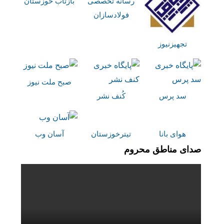
رسانه تخصصی
بازتاب خوزستان
فولادسازان
تجهیزنیوز
صبح ملت نیوز
سد پرس
کُنف نشر
هوای بانا
تیترخوزستان
آسان وب
صدای مناطق محروم