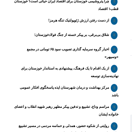
چرا پتروشیمی خوزستان برای اقتصاد ایران حیاتی است؟ خوزستان
قطب۱ اقتصاد
از دست رفتن ارزش ژئوپولتیک تنگه هرمز!
شلاق‌ بی‌برقی، بر پیکر خسته‌ از جنگ فولادخوزستان؛
اخبار گروه سرمایه گذاری تصویب سود ۶۵ تومانی در مجمع
«وسپهر»
از یک اقدام تا یک فرهنگ، پیشنهادی به استاندار خوزستان برای
نهادینه‌سازی توسعه
مرکز بهداشت و درمان شهرستان ایذه پاسخگوی افکار عمومی
باشد
مراسم وداع، تشییع و تدفین پیکر مطهر رهبر شهید انقلاب و اعضای
خانواده ایشان
روایتی از شکوه حضور، همدلی و حماسه مردمی در مسیر تشییع