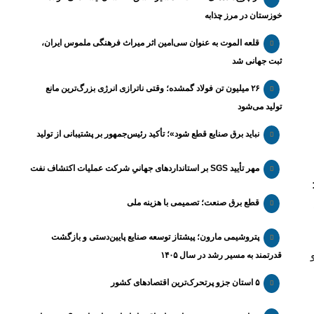
خوزستان در مرز چذابه
قلعه الموت به عنوان سی‌امین اثر میراث‌ فرهنگی ملموس ایران،
ثبت جهانی شد
۲۶ میلیون تن فولاد گمشده؛ وقتی ناترازی انرژی بزرگ‌ترین مانع
تولید می‌شود
نباید برق صنایع قطع شود»؛ تأکید رئیس‌جمهور بر پشتیبانی از تولید
مهر تأیید SGS بر استانداردهای جهانیِ شرکت عملیات اکتشاف نفت
قطع برق صنعت؛ تصمیمی با هزینه ملی
پتروشیمی مارون؛ پیشتاز توسعه صنایع پایین‌دستی و بازگشت
قدرتمند به مسیر رشد در سال ۱۴۰۵
۵ استان جزو پرتحرک‌ترین اقتصاد‌های کشور