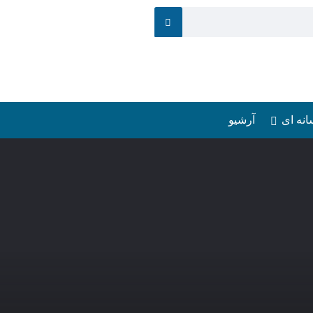
انه ای
آرشیو