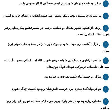
مرکز بهداشت و درمان شهرستان ایذه پاسخگوی افکار عمومی باشد
مراسم وداع، تشییع و تدفین پیکر مطهر رهبر شهید انقلاب و اعضای خانواده ایشان
روایتی از شکوه حضور، همدلی و حماسه مردمی در مسیر تشییع پیکر مطهر رهبر
شهید انقلاب اسلامی است.
بر فرآیند آماده‌سازی موکب شهدای فولاد خوزستان در مصلای امام خمینی (ره)
تهران
مراسم عزاداری و سوگواری شهادت رهبر شهید، قائد امت اسلام، حضرت آیت‌الله
سید علی خامنه‌ای، در موکب شهدای فولاد خوزستان
ویژگی برجسته امام شهید معرفت به خداوند بود
خواهرخواندگی؛ بستری برای توسعه دانش‌بنیان و بهبود کیفیت زندگی شهری
هشدار درباره وضعیت ایمنی پارک بی‌بی مریم ایذه؛ مطالبه شهروندان برای رفع
نواقص