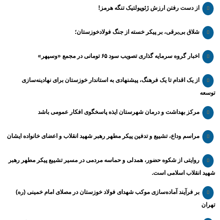
از دست رفتن ارزش ژئوپولتیک تنگه هرمز!
شلاق‌ بی‌برقی، بر پیکر خسته‌ از جنگ فولادخوزستان؛
اخبار گروه سرمایه گذاری تصویب سود ۶۵ تومانی در مجمع «وسپهر»
از یک اقدام تا یک فرهنگ، پیشنهادی به استاندار خوزستان برای نهادینه‌سازی
توسعه
مرکز بهداشت و درمان شهرستان ایذه پاسخگوی افکار عمومی باشد
مراسم وداع، تشییع و تدفین پیکر مطهر رهبر شهید انقلاب و اعضای خانواده ایشان
روایتی از شکوه حضور، همدلی و حماسه مردمی در مسیر تشییع پیکر مطهر رهبر
شهید انقلاب اسلامی است.
بر فرآیند آماده‌سازی موکب شهدای فولاد خوزستان در مصلای امام خمینی (ره)
تهران