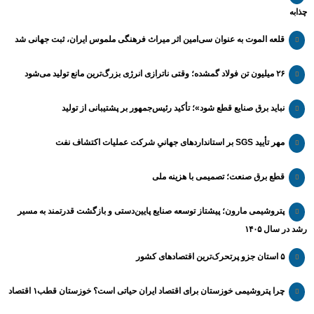
چذابه
قلعه الموت به عنوان سی‌امین اثر میراث‌ فرهنگی ملموس ایران، ثبت جهانی شد
۲۶ میلیون تن فولاد گمشده؛ وقتی ناترازی انرژی بزرگ‌ترین مانع تولید می‌شود
نباید برق صنایع قطع شود»؛ تأکید رئیس‌جمهور بر پشتیبانی از تولید
مهر تأیید SGS بر استانداردهای جهانیِ شرکت عملیات اکتشاف نفت
قطع برق صنعت؛ تصمیمی با هزینه ملی
پتروشیمی مارون؛ پیشتاز توسعه صنایع پایین‌دستی و بازگشت قدرتمند به مسیر
رشد در سال ۱۴۰۵
۵ استان جزو پرتحرک‌ترین اقتصاد‌های کشور
چرا پتروشیمی خوزستان برای اقتصاد ایران حیاتی است؟ خوزستان قطب۱ اقتصاد