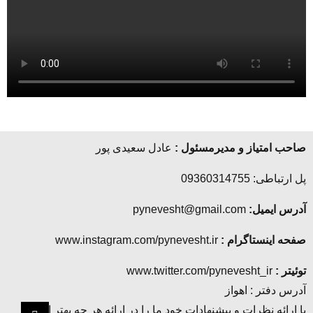
صاحب امتیاز و مدیرمسئول :
عادل سعیدی پور
پل ارتباطی: 09360314755
آدرس ایمیل:
pynevesht@gmail.com
صفحه اینستاگرام :
www.instagram.com/pynevesht.ir
توئیتر :
www.twitter.com/pynevesht_ir
آدرس دفتر : اهواز
با ارائه نظرات و پیشنهادات خود ما را در ارائه هر چه بهتر این