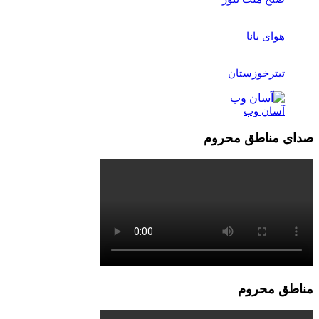
هوای بانا
تیترخوزستان
آسان وب
صدای مناطق محروم
مناطق محروم