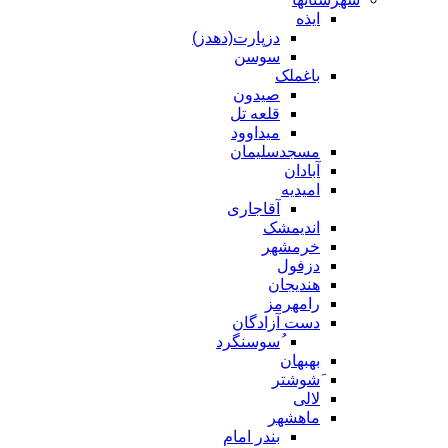
ایذه
دزپارت(دهدز)
سوسن
باغملک
صیدون
قلعه تل
میداوود
مسجدسلیمان
آبادان
امیدیه
آقاجاری
اندیمشک
خرمشهر
دزفول
هندیجان
رامهرمز
دست آزادگان
ُسوسنگرد
بهبهان
َشوشتر
لالی
ماهشهر
بندر امام