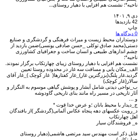
ناحیه*؛ نشست هم افزایی با دهیار روستای...
دی ۹, ۱۴۰۱
42 بازدیدها
چاپ
0 دیدگاه ها
دوستداران محیط زیست و میراث فرهنگی و گردشگری و صنایع
دستی(محمد صادق توکلی _حسن صادقی یونسی)ضمن بازدید از
چشم اندازهای طبیعی و انسان ساخت و جغرافیای کشاورزی
ناحیه*؛
نشست هم افزایی با دهیار روستای زیبای چهارتکاب برگزار نمودند.
الف_مکان یابی و مسافت سه غار در محدوده روستا تعیین
گردید.غار پلنگ(بزرگترین غار)_غار کفتارها( غار کوچک )_غار آقای
سالار(غار کوچک)
ب_نواحی دیدنی شامل آبشار و پوشش گیاهی موسوم به النگزار و
آثار تاریخی در مسیر راه مانند بنای تاریخی گاودوشه
و …
ج_دیدار با محیط بانان ؛و عرض خدا قوت *
د_رویت عکسهای دهه پنجاه عکاس آلمانی(گردشگر )از بافندگان
اهل چهارتکاب
ه_ فروشندگان سیار
قابل ذکر است مهندس سید مرتضی هاشمی(دهیار روستای
چهارتکاب)