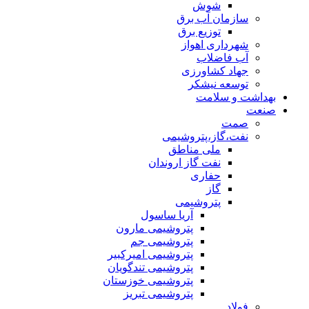
شوش
سازمان آب برق
توزیع برق
شهرداری اهواز
آب فاضلاب
جهاد کشاورزی
توسعه نیشکر
بهداشت و سلامت
صنعت
صمت
نفت،گاز،پتروشیمی
ملی مناطق
نفت گاز اروندان
حفاری
گاز
پتروشیمی
آریا ساسول
پتروشیمی مارون
پتروشیمی جم
پتروشیمی امیرکبیر
پتروشیمی تندگویان
پتروشیمی خوزستان
پتروشیمی تبریز
فولاد