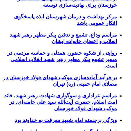
خوزستان برای نهادینه‌سازی توسعه
مرکز بهداشت و درمان شهرستان ایذه پاسخگوی
افکار عمومی باشد
مراسم وداع، تشییع و تدفین پیکر مطهر رهبر شهید
انقلاب و اعضای خانواده ایشان
روایتی از شکوه حضور، همدلی و حماسه مردمی در
مسیر تشییع پیکر مطهر رهبر شهید انقلاب اسلامی
است.
بر فرآیند آماده‌سازی موکب شهدای فولاد خوزستان در
مصلای امام خمینی (ره) تهران
مراسم عزاداری و سوگواری شهادت رهبر شهید، قائد
امت اسلام، حضرت آیت‌الله سید علی خامنه‌ای، در
موکب شهدای فولاد خوزستان
ویژگی برجسته امام شهید معرفت به خداوند بود