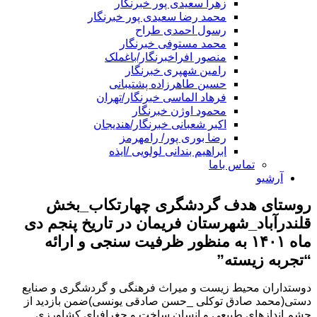
زهرا سعیدی پور خبرنگار
محمد رضا سعیدی پور خبرنگار
رسول احمدی طراح
محمد مستوفی خبرنگار
منصور افراخبرنگار/باغملک
رامین شهپری خبرنگار
حسین طاهرزاده پشتیبانی
فرهاد الماسی خبرنگار/تهران
محمود اوژن خبرنگار
اکبر شعبانی خبرنگار/هندیجان
رضا بوری پور/ رامهرمز
ابراهیم بندانی لولویی /ایذه
تماس باما
آرشیو
روستای هدف گردشگری چهارتکاب_بخش
قلندرآباد_شهرستان فریمان در تاریخ پنجم دی
ماه ۱۴۰۱ به منظور ظرفیت سنجی و ارائه
“تجربه زیسته”
دوستداران محیط زیست و میراث فرهنگی و گردشگری و صنایع
دستی(محمد صادق توکلی _حسن صادقی یونسی)ضمن بازدید از
چشم اندازهای طبیعی و انسان ساخت و جغرافیای کشاورزی