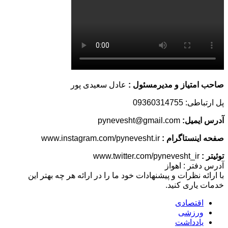
صاحب امتیاز و مدیرمسئول :
عادل سعیدی پور
پل ارتباطی: 09360314755
آدرس ایمیل:
pynevesht@gmail.com
صفحه اینستاگرام :
www.instagram.com/pynevesht.ir
توئیتر :
www.twitter.com/pynevesht_ir
آدرس دفتر : اهواز
با ارائه نظرات و پیشنهادات خود ما را در ارائه هر چه بهتر این
خدمات یاری کنید.
اقتصادی
ورزشی
یادداشت