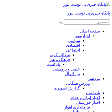
پایگاه خبری پی نوشت نیوز
صفحه اصلی
اخبارمهم
سیاسی
اقتصادی
اجتماعی
مطالبه گری
فرهنگ و هنر
پادکست
علمی و پژوهشی
بین الملل
ورزشی
ورزش همگانی
گزارش تصویری
یادداشت
اخبار ایران و جهان
اخبار خوزستان
فرمانداری اهواز
شهرستانها