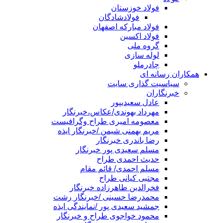
فولاد خوزستان
فولادشادگان
فولاد مبارکه اصفهان
فولاد اکسین
گروه ملی
لوله سازی
چادرملو
همکاران رسانه ای
سیاسیت گذاری سایت
خبرنگاران
عادل سعیدیپور
مهرداد بهوندی/عکاس،خبرنگار
معصومه امیری طراح وگرافیست
مریم بهمنی شیمن /خبرنگار ایذه
رضا باندری خبرنگار
مسلم سعیدی پور خبرنگار
حدیث احمدی طراح
مسلم احمدی/ قائم مقام
مجتبی کیانی طراح
فخرالدین طاهرزاده خبرنگار
محمدرضا حسینی /خبرنگار رشت
جمشید سعیدی پور /نمایندگی ایذه
محمود خواجوی طراح و خبرنگار