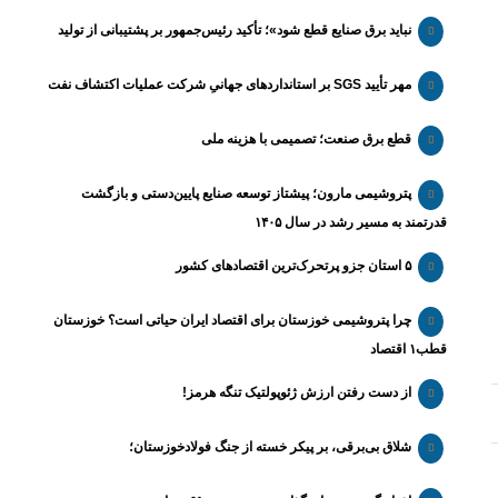
نباید برق صنایع قطع شود»؛ تأکید رئیس‌جمهور بر پشتیبانی از تولید
مهر تأیید SGS بر استانداردهای جهانیِ شرکت عملیات اکتشاف نفت
قطع برق صنعت؛ تصمیمی با هزینه ملی
پتروشیمی مارون؛ پیشتاز توسعه صنایع پایین‌دستی و بازگشت
قدرتمند به مسیر رشد در سال ۱۴۰۵
۵ استان جزو پرتحرک‌ترین اقتصاد‌های کشور
چرا پتروشیمی خوزستان برای اقتصاد ایران حیاتی است؟ خوزستان
قطب۱ اقتصاد
از دست رفتن ارزش ژئوپولتیک تنگه هرمز!
شلاق‌ بی‌برقی، بر پیکر خسته‌ از جنگ فولادخوزستان؛