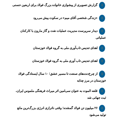
گزارش تصویری از پیشوازی خانواده بزرگ فولاد برای اربعین حسنی
«زندگی شخصی آقای میم» در سکوت پیش می‌رود
دیدار سرپرست مدیریت عملیات نفت و گاز مارون با کارکنان
عملیاتی
اهدای تندیس تاب‌آوری ملی به گروه فولاد خوزستان
اهدای تندیس تاب آوری ملی به گروه فولاد خوزستان
از چرخ‌دنده‌های صنعت تا مسیر عشق؛ ۱۰ سال ایستادگی فولاد
خوزستان در مرز چذابه
قلعه الموت به عنوان سی‌امین اثر میراث‌ فرهنگی ملموس ایران،
ثبت جهانی شد
۲۶ میلیون تن فولاد گمشده؛ وقتی ناترازی انرژی بزرگ‌ترین مانع
تولید می‌شود