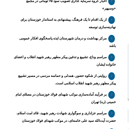
اخبار گروه سرمایه گذاری تصویب سود ۶۵ تومانی در مجمع
«وسپهر»
از یک اقدام تا یک فرهنگ، پیشنهادی به استاندار خوزستان برای
نهادینه‌سازی توسعه
مرکز بهداشت و درمان شهرستان ایذه پاسخگوی افکار عمومی
باشد
مراسم وداع، تشییع و تدفین پیکر مطهر رهبر شهید انقلاب و اعضای
خانواده ایشان
روایتی از شکوه حضور، همدلی و حماسه مردمی در مسیر تشییع
پیکر مطهر رهبر شهید انقلاب اسلامی است.
بر فرآیند آماده‌سازی موکب شهدای فولاد خوزستان در مصلای امام
خمینی (ره) تهران
مراسم عزاداری و سوگواری شهادت رهبر شهید، قائد امت اسلام،
حضرت آیت‌الله سید علی خامنه‌ای، در موکب شهدای فولاد خوزستان