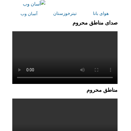
هوای بانا
تیترخوزستان
آسان وب
صدای مناطق محروم
مناطق محروم