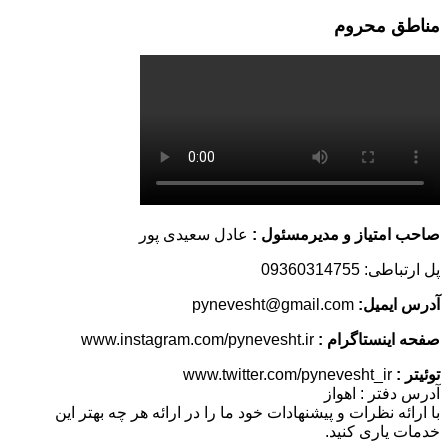
مناطق محروم
صاحب امتیاز و مدیرمسئول :
عادل سعیدی پور
پل ارتباطی: 09360314755
آدرس ایمیل:
pynevesht@gmail.com
صفحه اینستاگرام :
www.instagram.com/pynevesht.ir
توئیتر :
www.twitter.com/pynevesht_ir
آدرس دفتر : اهواز
با ارائه نظرات و پیشنهادات خود ما را در ارائه هر چه بهتر این
خدمات یاری کنید.