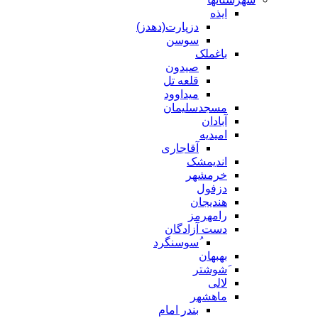
ایذه
دزپارت(دهدز)
سوسن
باغملک
صیدون
قلعه تل
میداوود
مسجدسلیمان
آبادان
امیدیه
آقاجاری
اندیمشک
خرمشهر
دزفول
هندیجان
رامهرمز
دست آزادگان
ُسوسنگرد
بهبهان
َشوشتر
لالی
ماهشهر
بندر امام