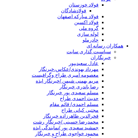
فولاد خوزستان
فولادشادگان
فولاد مبارکه اصفهان
فولاد اکسین
گروه ملی
لوله سازی
چادرملو
همکاران رسانه ای
سیاسیت گذاری سایت
خبرنگاران
عادل سعیدیپور
مهرداد بهوندی/عکاس،خبرنگار
معصومه امیری طراح وگرافیست
مریم بهمنی شیمن /خبرنگار ایذه
رضا باندری خبرنگار
مسلم سعیدی پور خبرنگار
حدیث احمدی طراح
مسلم احمدی/ قائم مقام
مجتبی کیانی طراح
فخرالدین طاهرزاده خبرنگار
محمدرضا حسینی /خبرنگار رشت
جمشید سعیدی پور /نمایندگی ایذه
محمود خواجوی طراح و خبرنگار