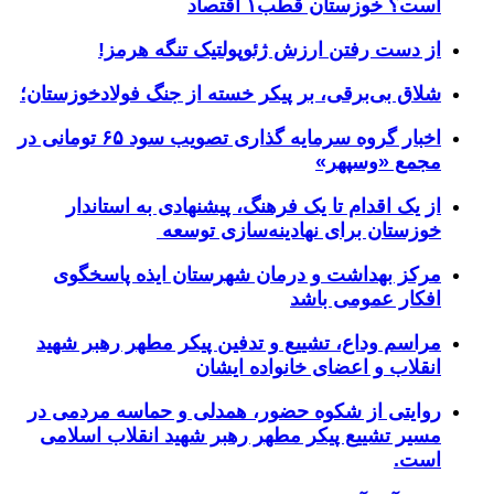
است؟ خوزستان قطب۱ اقتصاد
از دست رفتن ارزش ژئوپولتیک تنگه هرمز!
شلاق‌ بی‌برقی، بر پیکر خسته‌ از جنگ فولادخوزستان؛
اخبار گروه سرمایه گذاری تصویب سود ۶۵ تومانی در
مجمع «وسپهر»
از یک اقدام تا یک فرهنگ، پیشنهادی به استاندار
خوزستان برای نهادینه‌سازی توسعه
مرکز بهداشت و درمان شهرستان ایذه پاسخگوی
افکار عمومی باشد
مراسم وداع، تشییع و تدفین پیکر مطهر رهبر شهید
انقلاب و اعضای خانواده ایشان
روایتی از شکوه حضور، همدلی و حماسه مردمی در
مسیر تشییع پیکر مطهر رهبر شهید انقلاب اسلامی
است.