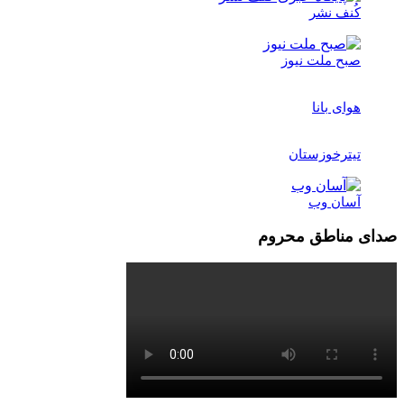
کُنف نشر
صبح ملت نیوز
هوای بانا
تیترخوزستان
آسان وب
صدای مناطق محروم