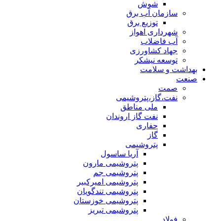
شوش
سازمان آب برق
توزیع برق
شهرداری اهواز
آب فاضلاب
جهاد کشاورزی
توسعه نیشکر
بهداشت و سلامت
صنعت
صمت
نفت،گاز،پتروشیمی
ملی مناطق
نفت گاز اروندان
حفاری
گاز
پتروشیمی
آریا ساسول
پتروشیمی مارون
پتروشیمی جم
پتروشیمی امیرکبیر
پتروشیمی تندگویان
پتروشیمی خوزستان
پتروشیمی تبریز
فولاد