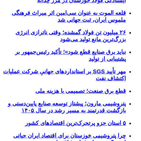
ایستادگی فولاد خوزستان در مرز چذابه
قلعه الموت به عنوان سی‌امین اثر میراث‌ فرهنگی
ملموس ایران، ثبت جهانی شد
۲۶ میلیون تن فولاد گمشده؛ وقتی ناترازی انرژی
بزرگ‌ترین مانع تولید می‌شود
نباید برق صنایع قطع شود»؛ تأکید رئیس‌جمهور بر
پشتیبانی از تولید
مهر تأیید SGS بر استانداردهای جهانیِ شرکت عملیات
اکتشاف نفت
قطع برق صنعت؛ تصمیمی با هزینه ملی
پتروشیمی مارون؛ پیشتاز توسعه صنایع پایین‌دستی و
بازگشت قدرتمند به مسیر رشد در سال ۱۴۰۵
۵ استان جزو پرتحرک‌ترین اقتصاد‌های کشور
چرا پتروشیمی خوزستان برای اقتصاد ایران حیاتی