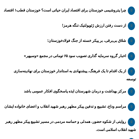
چرا پتروشیمی خوزستان برای اقتصاد ایران حیاتی است؟ خوزستان قطب۱ اقتصاد
از دست رفتن ارزش ژئوپولتیک تنگه هرمز!
شلاق‌ بی‌برقی، بر پیکر خسته‌ از جنگ فولادخوزستان؛
اخبار گروه سرمایه گذاری تصویب سود ۶۵ تومانی در مجمع «وسپهر»
از یک اقدام تا یک فرهنگ، پیشنهادی به استاندار خوزستان برای نهادینه‌سازی
توسعه
مرکز بهداشت و درمان شهرستان ایذه پاسخگوی افکار عمومی باشد
مراسم وداع، تشییع و تدفین پیکر مطهر رهبر شهید انقلاب و اعضای خانواده ایشان
روایتی از شکوه حضور، همدلی و حماسه مردمی در مسیر تشییع پیکر مطهر رهبر
شهید انقلاب اسلامی است.