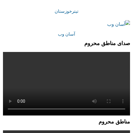
تیترخوزستان
آسان وب
صدای مناطق محروم
مناطق محروم