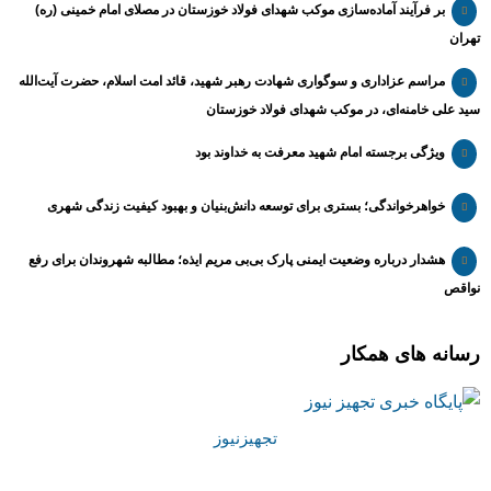
بر فرآیند آماده‌سازی موکب شهدای فولاد خوزستان در مصلای امام خمینی (ره)
تهران
مراسم عزاداری و سوگواری شهادت رهبر شهید، قائد امت اسلام، حضرت آیت‌الله
سید علی خامنه‌ای، در موکب شهدای فولاد خوزستان
ویژگی برجسته امام شهید معرفت به خداوند بود
خواهرخواندگی؛ بستری برای توسعه دانش‌بنیان و بهبود کیفیت زندگی شهری
هشدار درباره وضعیت ایمنی پارک بی‌بی مریم ایذه؛ مطالبه شهروندان برای رفع
نواقص
رسانه های همکار
تجهیزنیوز