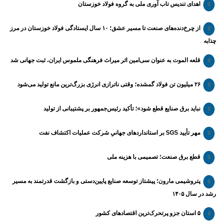
اهدای تندیس تاب آوری ملی به گروه فولاد خوزستان
از چرخ‌دنده‌های صنعت تا مسیر عشق؛ ۱۰ سال ایستادگی فولاد خوزستان در مرز
چذابه
قلعه الموت به عنوان سی‌امین اثر میراث‌ فرهنگی ملموس ایران، ثبت جهانی شد
۲۶ میلیون تن فولاد گمشده؛ وقتی ناترازی انرژی بزرگ‌ترین مانع تولید می‌شود
نباید برق صنایع قطع شود»؛ تأکید رئیس‌جمهور بر پشتیبانی از تولید
مهر تأیید SGS بر استانداردهای جهانیِ شرکت عملیات اکتشاف نفت
قطع برق صنعت؛ تصمیمی با هزینه ملی
پتروشیمی مارون؛ پیشتاز توسعه صنایع پایین‌دستی و بازگشت قدرتمند به مسیر
رشد در سال ۱۴۰۵
۵ استان جزو پرتحرک‌ترین اقتصاد‌های کشور