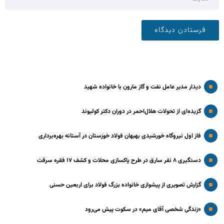
دیدار مدیر عامل نفت و گاز مارون با خانواده شهید
گزیده‌ای از تحولات هلال‌احمر در دوران دکتر کولیوند
فاز اول نیروگاه خورشیدی بهبهان فولاد خوزستان در آستانه بهره‌برداری
دستگیری ۸ نفر سارق در طرح پاکسازی محلات و کشف ۱۷ فقره سرقت
گزارش تصویری از پیشوازی خانواده بزرگ فولاد برای اربعین حسنی
«زندگی شخصی آقای میم» در سکوت پیش می‌رود