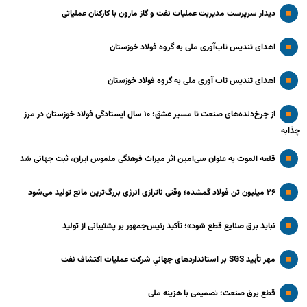
دیدار سرپرست مدیریت عملیات نفت و گاز مارون با کارکنان عملیاتی
اهدای تندیس تاب‌آوری ملی به گروه فولاد خوزستان
اهدای تندیس تاب آوری ملی به گروه فولاد خوزستان
از چرخ‌دنده‌های صنعت تا مسیر عشق؛ ۱۰ سال ایستادگی فولاد خوزستان در مرز
چذابه
قلعه الموت به عنوان سی‌امین اثر میراث‌ فرهنگی ملموس ایران، ثبت جهانی شد
۲۶ میلیون تن فولاد گمشده؛ وقتی ناترازی انرژی بزرگ‌ترین مانع تولید می‌شود
نباید برق صنایع قطع شود»؛ تأکید رئیس‌جمهور بر پشتیبانی از تولید
مهر تأیید SGS بر استانداردهای جهانیِ شرکت عملیات اکتشاف نفت
قطع برق صنعت؛ تصمیمی با هزینه ملی