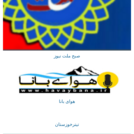
صبح ملت نیوز
هوای بانا
تیترخوزستان