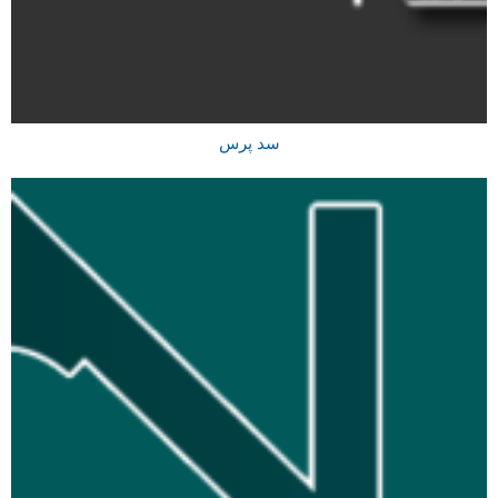
سد پرس