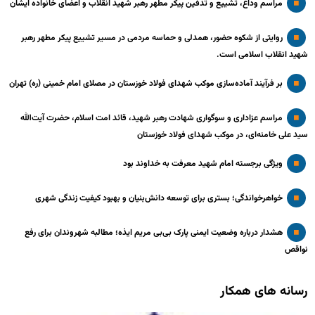
مراسم وداع، تشییع و تدفین پیکر مطهر رهبر شهید انقلاب و اعضای خانواده ایشان
روایتی از شکوه حضور، همدلی و حماسه مردمی در مسیر تشییع پیکر مطهر رهبر
شهید انقلاب اسلامی است.
بر فرآیند آماده‌سازی موکب شهدای فولاد خوزستان در مصلای امام خمینی (ره) تهران
مراسم عزاداری و سوگواری شهادت رهبر شهید، قائد امت اسلام، حضرت آیت‌الله
سید علی خامنه‌ای، در موکب شهدای فولاد خوزستان
ویژگی برجسته امام شهید معرفت به خداوند بود
خواهرخواندگی؛ بستری برای توسعه دانش‌بنیان و بهبود کیفیت زندگی شهری
هشدار درباره وضعیت ایمنی پارک بی‌بی مریم ایذه؛ مطالبه شهروندان برای رفع
نواقص
رسانه های همکار