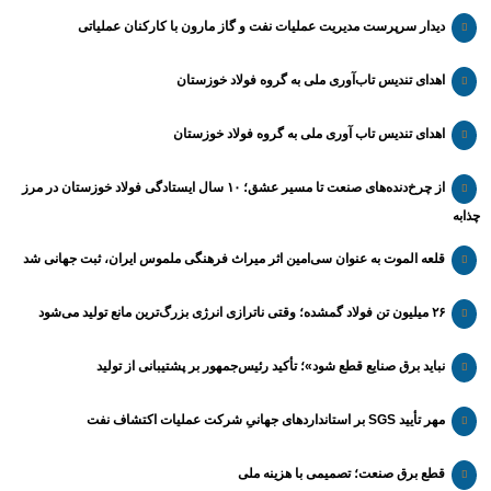
دیدار سرپرست مدیریت عملیات نفت و گاز مارون با کارکنان عملیاتی
اهدای تندیس تاب‌آوری ملی به گروه فولاد خوزستان
اهدای تندیس تاب آوری ملی به گروه فولاد خوزستان
از چرخ‌دنده‌های صنعت تا مسیر عشق؛ ۱۰ سال ایستادگی فولاد خوزستان در مرز
چذابه
قلعه الموت به عنوان سی‌امین اثر میراث‌ فرهنگی ملموس ایران، ثبت جهانی شد
۲۶ میلیون تن فولاد گمشده؛ وقتی ناترازی انرژی بزرگ‌ترین مانع تولید می‌شود
نباید برق صنایع قطع شود»؛ تأکید رئیس‌جمهور بر پشتیبانی از تولید
مهر تأیید SGS بر استانداردهای جهانیِ شرکت عملیات اکتشاف نفت
قطع برق صنعت؛ تصمیمی با هزینه ملی