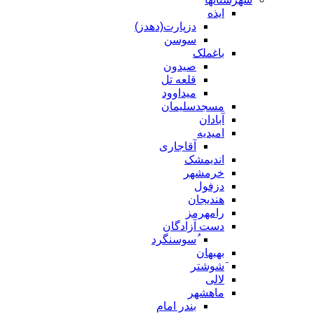
ایذه
دزپارت(دهدز)
سوسن
باغملک
صیدون
قلعه تل
میداوود
مسجدسلیمان
آبادان
امیدیه
آقاجاری
اندیمشک
خرمشهر
دزفول
هندیجان
رامهرمز
دست آزادگان
ُسوسنگرد
بهبهان
َشوشتر
لالی
ماهشهر
بندر امام