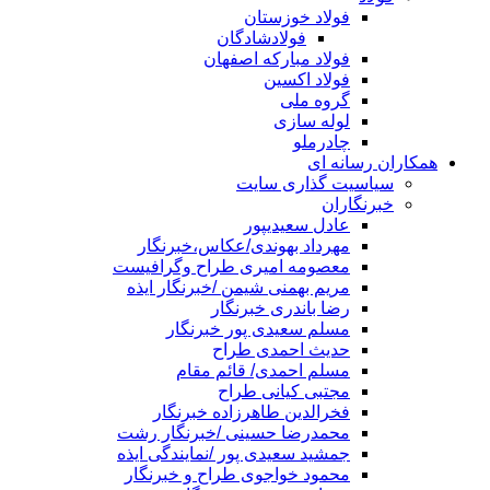
فولاد خوزستان
فولادشادگان
فولاد مبارکه اصفهان
فولاد اکسین
گروه ملی
لوله سازی
چادرملو
همکاران رسانه ای
سیاسیت گذاری سایت
خبرنگاران
عادل سعیدیپور
مهرداد بهوندی/عکاس،خبرنگار
معصومه امیری طراح وگرافیست
مریم بهمنی شیمن /خبرنگار ایذه
رضا باندری خبرنگار
مسلم سعیدی پور خبرنگار
حدیث احمدی طراح
مسلم احمدی/ قائم مقام
مجتبی کیانی طراح
فخرالدین طاهرزاده خبرنگار
محمدرضا حسینی /خبرنگار رشت
جمشید سعیدی پور /نمایندگی ایذه
محمود خواجوی طراح و خبرنگار