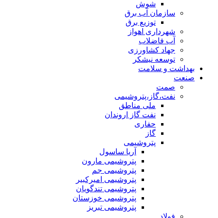
شوش
سازمان آب برق
توزیع برق
شهرداری اهواز
آب فاضلاب
جهاد کشاورزی
توسعه نیشکر
بهداشت و سلامت
صنعت
صمت
نفت،گاز،پتروشیمی
ملی مناطق
نفت گاز اروندان
حفاری
گاز
پتروشیمی
آریا ساسول
پتروشیمی مارون
پتروشیمی جم
پتروشیمی امیرکبیر
پتروشیمی تندگویان
پتروشیمی خوزستان
پتروشیمی تبریز
فولاد