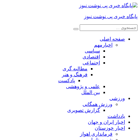
پایگاه خبری پی نوشت نیوز
صفحه اصلی
اخبارمهم
سیاسی
اقتصادی
اجتماعی
مطالبه گری
فرهنگ و هنر
پادکست
علمی و پژوهشی
بین الملل
ورزشی
ورزش همگانی
گزارش تصویری
یادداشت
اخبار ایران و جهان
اخبار خوزستان
فرمانداری اهواز
شهرستانها