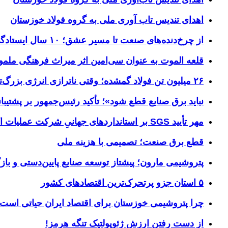
اهدای تندیس تاب آوری ملی به گروه فولاد خوزستان
از چرخ‌دنده‌های صنعت تا مسیر عشق؛ ۱۰ سال ایستادگی فولاد خوزستان در مرز چذابه
قلعه الموت به عنوان سی‌امین اثر میراث‌ فرهنگی ملم
۲۶ میلیون تن فولاد گمشده؛ وقتی ناترازی انرژی بزرگ‌ترین مانع تولید می‌شود
نباید برق صنایع قطع شود»؛ تأکید رئیس‌جمهور بر پشتیبانی
مهر تأیید SGS بر استانداردهای جهانیِ شرکت عملیات اکتشاف نفت
قطع برق صنعت؛ تصمیمی با هزینه ملی
پتروشیمی مارون؛ پیشتاز توسعه صنایع پایین‌دستی و بازگ
۵ استان جزو پرتحرک‌ترین اقتصاد‌های کشور
چرا پتروشیمی خوزستان برای اقتصاد ایران حیاتی است؟ خوز
از دست رفتن ارزش ژئوپولتیک تنگه هرمز!